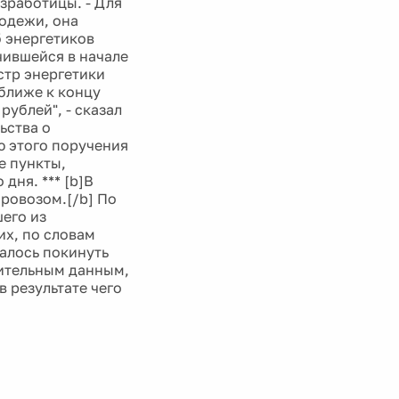
зработицы. - Для
лодежи, она
б энергетиков
чившейся в начале
стр энергетики
ближе к концу
рублей", - сказал
ьства о
 этого поручения
е пункты,
дня. *** [b]В
оровозом.[/b] По
его из
их, по словам
алось покинуть
ительным данным,
 результате чего