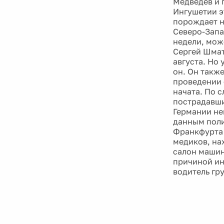
Медведев и 
Ингушетии э
порождает н
Северо-Запа
недели, мож
Сергей Шмат
августа. Но 
он. Он такж
проведении 
начата. По 
пострадавшие
Германии не
данным поли
Франкфурта 
медиков, на
салон машин
причиной ин
водитель гру