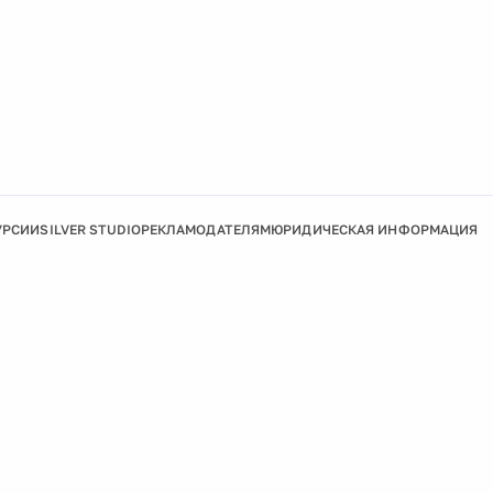
УРСИИ
SILVER STUDIO
РЕКЛАМОДАТЕЛЯМ
ЮРИДИЧЕСКАЯ ИНФОРМАЦИЯ