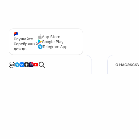
App Store
Слушайте
Google Play
Серебряный
Telegram App
дождь
О НАС
ЭКСК
12+