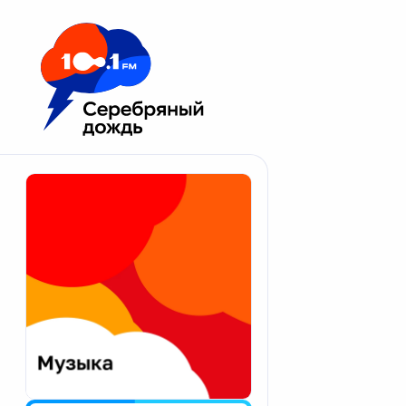
Москва 100.1 FM
Апатиты
Астрахань
Волгоград
Вологда
Екатеринбург
Иваново
Казань
Калининград
Калуга