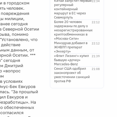
Китай запустит первый
22:34
ли в городском
регулярный
ть человек.
контейнерный
я повреждения
маршрут в ЕС через
Севморпуть
ды милиции,
Более 20 человек
22:12
Ранее сегодня
задержаны по делу о
в Северной Осетии
незарегистрированных
зрыва, помимо
криптообменниках в
«Москва-Сити»
"Установлено, что
Минздрав добавил в
22:12
 действие
ЖНВЛП препарат
ьным данным, от
«Энхерту»
ерной Осетии. ***
«Флит Лизинг» купил
21:39
" сегодня
бывшую «дочку»
Mercedes-Benz
вым Дмитрий
Сенат США одобрил
21:08
о «вопрос
законопроект об
ем
ужесточении санкций
в условиях
против РФ
Юнус-Бек Евкуров
лась. "За прошлый
щил Евкуров и
 безработицы». На
но обеспеченных
 согласился