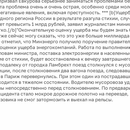
призвал Евкурова серьезнее заниматься проблемами бе
та проблема очень и очень острая, особенно среди мо
егативные явления, включая преступность. *** [b]Ущер
дного региона России в результате разгула стихии, слу
ет превысить 1 млрд рублей, заявил журналистам мини
ко.[/b]"Окончательную оценку ущерба мы будем знать 
уже сейчас могу сказать, что это уже больше миллиарда 
е отметил, что Минэнерго получило поручение правител
оценки ущерба энергокомпаний. Работа по выполнению
словам министра, поставка электроэнергии в населенны
 от стихии, будет восстановлена к вечеру завтрашнего 
подалеку от городка Ламбрехт поезд столкнулся с мус
ции, после столкновения два вагона поезда, следовавш
в Париж перевернулись. При этом один из пострадавш
ходится в тяжелом состоянии. Водителю мусоровоза уд
ы непосредственно перед столкновением. По предвар
цидента стало мокрое дорожное полотно на переезде, в
зовика не смог затормозить и выехал на рельсы.