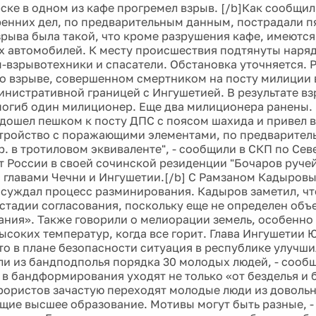
рске в одном из кафе прогремел взрыв. [/b]Как сообщи
ренних дел, по предварительным данным, пострадали пя
рыва была такой, что кроме разрушения кафе, имеютс
 автомобилей. К месту происшествия подтянуты наря
-взрывотехники и спасатели. Обстановка уточняется. 
о взрыве, совершенном смертником на посту милиции 
инистративной границей с Ингушетией. В результате в
погиб один милиционер. Еще два милиционера ранены. 
дошел пешком к посту ДПС с поясом шахида и привел в
тройство с поражающими элементами, по предварител
р. в тротиловом эквиваленте", - сообщили в СКП по Сев
т России в своей сочинской резиденции "Бочаров ручей
с главами Чечни и Ингушетии.[/b] С Рамзаном Кадыро
суждал процесс разминирования. Кадыров заметил, чт
 стадии согласования, поскольку еще не определен объ
ния». Также говорили о мелиорации земель, особенно 
ысоких температур, когда все горит. Глава Ингушетии 
что в плане безопасности ситуация в республике улучши
ли из бандподполья порядка 30 молодых людей, - сооб
о в бандформирования уходят не только «от безделья и
рористов зачастую переходят молодые люди из доволь
щие высшее образование. Мотивы могут быть разные, -