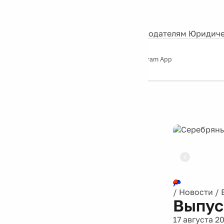
События
Контакты
О нас
Экскурсии
Silver Studio
Рекламодателям
Юридиче
Слушайте
App Store
Google Play
Telegram App
Серебряный
дождь
12+
Реклама
/
Новости
/
Выпус
17 августа 2