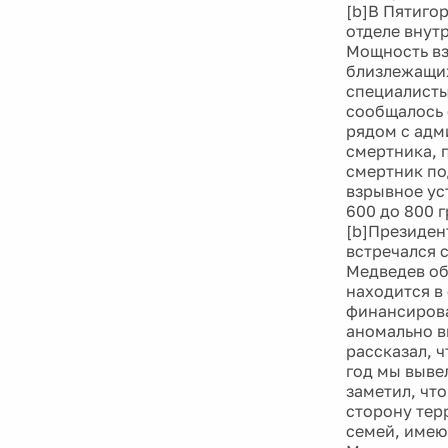
[b]В Пятиго
отделе внут
Мощность вз
близлежащих
специалисты
сообщалось 
рядом с адм
смертника, 
смертник по
взрывное ус
600 до 800 г
[b]Президен
встречался 
Медведев об
находится в
финансирова
аномально в
рассказал, 
год мы выве
заметил, чт
сторону тер
семей, имею