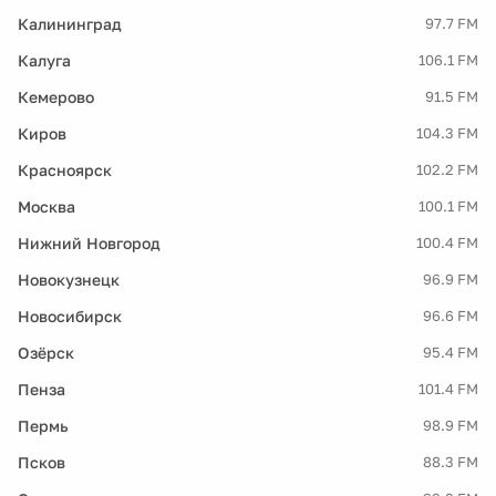
Калининград
97.7 FM
Калуга
106.1 FM
Кемерово
91.5 FM
Киров
104.3 FM
Красноярск
102.2 FM
Москва
100.1 FM
Нижний Новгород
100.4 FM
Новокузнецк
96.9 FM
Новосибирск
96.6 FM
Озёрск
95.4 FM
Пенза
101.4 FM
Пермь
98.9 FM
Псков
88.3 FM