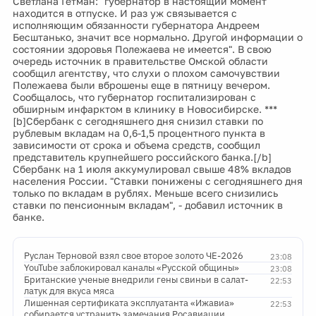
Светлана Гетман: "губернатор в настоящий момент
находится в отпуске. И раз уж связывается с
исполняющим обязанности губернатора Андреем
Бесштанько, значит все нормально. Другой информации о
состоянии здоровья Полежаева не имеется". В свою
очередь источник в правительстве Омской области
сообщил агентству, что слухи о плохом самочувствии
Полежаева были вброшены еще в пятницу вечером.
Сообщалось, что губернатор госпитализирован с
обширным инфарктом в клинику в Новосибирске. ***
[b]Сбербанк с сегодняшнего дня снизил ставки по
рублевым вкладам на 0,6-1,5 процентного пункта в
зависимости от срока и объема средств, сообщил
представитель крупнейшего российского банка.[/b]
Сбербанк на 1 июля аккумулировал свыше 48% вкладов
населения России. "Ставки понижены с сегодняшнего дня
только по вкладам в рублях. Меньше всего снизились
ставки по пенсионным вкладам", - добавил источник в
банке.
Руслан Терновой взял свое второе золото ЧЕ-2026
23:08
YouTube заблокировал каналы «Русской общины»
23:08
Британские ученые внедрили гены свиньи в салат-
22:53
латук для вкуса мяса
Лишенная сертификата эксплуатанта «Ижавиа»
22:53
собирается устранить замечания Росавиации