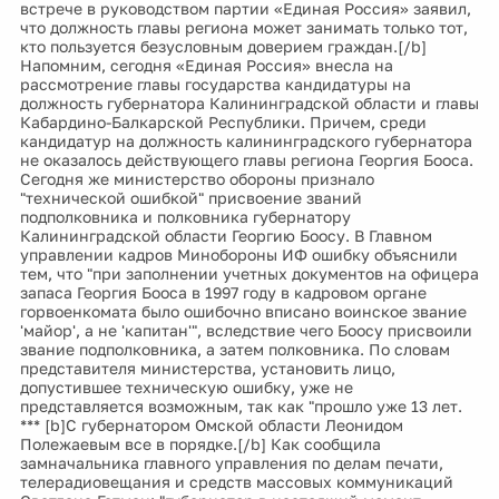
встрече в руководством партии «Единая Россия» заявил,
что должность главы региона может занимать только тот,
кто пользуется безусловным доверием граждан.[/b]
Напомним, сегодня «Единая Россия» внесла на
рассмотрение главы государства кандидатуры на
должность губернатора Калининградской области и главы
Кабардино-Балкарской Республики. Причем, среди
кандидатур на должность калининградского губернатора
не оказалось действующего главы региона Георгия Бооса.
Сегодня же министерство обороны признало
"технической ошибкой" присвоение званий
подполковника и полковника губернатору
Калининградской области Георгию Боосу. В Главном
управлении кадров Минобороны ИФ ошибку объяснили
тем, что "при заполнении учетных документов на офицера
запаса Георгия Бооса в 1997 году в кадровом органе
горвоенкомата было ошибочно вписано воинское звание
'майор', а не 'капитан'", вследствие чего Боосу присвоили
звание подполковника, а затем полковника. По словам
представителя министерства, установить лицо,
допустившее техническую ошибку, уже не
представляется возможным, так как "прошло уже 13 лет.
*** [b]С губернатором Омской области Леонидом
Полежаевым все в порядке.[/b] Как сообщила
замначальника главного управления по делам печати,
телерадиовещания и средств массовых коммуникаций