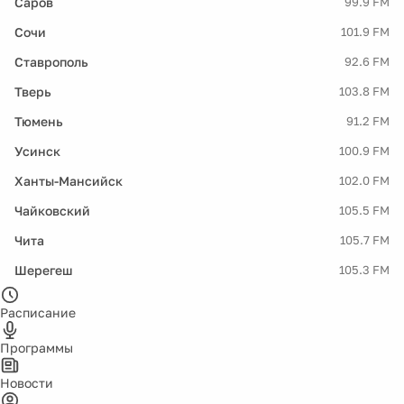
Саров
99.9 FM
Сочи
101.9 FM
Ставрополь
92.6 FM
Тверь
103.8 FM
Тюмень
91.2 FM
Усинск
100.9 FM
Ханты-Мансийск
102.0 FM
Чайковский
105.5 FM
Чита
105.7 FM
Шерегеш
105.3 FM
Расписание
Программы
Новости