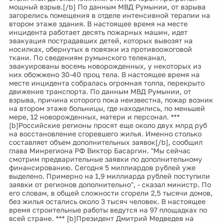
мощный взрыв.[/b] По данным МВД Румынии, от взрыва
загорелись помещения в отделе интенсивной терапии на
втором этаже здания. В настоящее время на месте
инцидента работает десять пожарных машин, идет
эвакуация пострадавших детей, которых вывозят на
носилках, обернутых в повязки из противоожоговой
ткани. По сведениям румынского телеканал,
эвакуированы восемь новорожденных, у некоторых из
них обожжено 30-40 проц тела. В настоящее время на
месте инцидента собралась огромная толпа, перекрыто
движение транспорта. По данным МВД Румынии, от
взрыва, причина которого пока неизвестна, пожар возник
на втором этаже больницы, где находились, по меньшей
мере, 12 новорожденных, матери и персонал. ***
[b]Российские регионы просят еще около двух млрд руб
на восстановление сгоревшего жилья. Именно столько
составляет объем дополнительных заявок[/b], сообщил
глава Минрегиона РФ Виктор Басаргин. "Мы сейчас
смотрим предварительные заявки по дополнительному
финансированию. Сегодня 5 миллиардов рублей уже
выделено. Примерно на 1,9 миллиарда рублей поступили
заявки от регионов дополнительно", - сказал министр. По
его словам, в общей сложности сгорели 2,5 тысячи домов,
без жилья остались около 3 тысяч человек. В настоящее
время строительные работы ведутся на 97 площадках по
всей стране. *** [b]Президент Дмитрий Медведев на