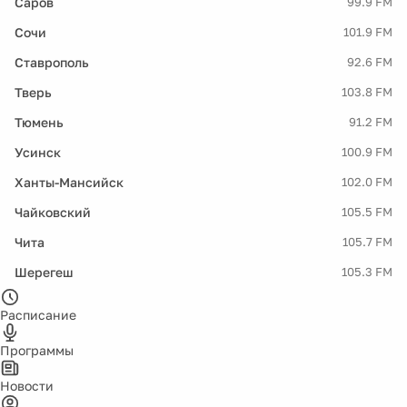
Саров
99.9 FM
Сочи
101.9 FM
Ставрополь
92.6 FM
Тверь
103.8 FM
Тюмень
91.2 FM
Усинск
100.9 FM
Ханты-Мансийск
102.0 FM
Чайковский
105.5 FM
Чита
105.7 FM
Шерегеш
105.3 FM
Расписание
Программы
Новости