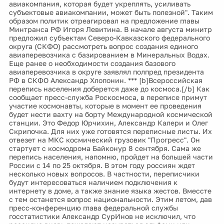
авиакомпания, которая будет укреплять, усиливать
субъектовые авиакомпании, может быть полезной". Таким
образом политик отреагировал на предложение главы
Минтранса РФ Игоря Левитина. В начале августа минитр
предложил субъектам Северо-Кавказского федерального
округа (СКФО) рассмотреть вопрос создания единого
авиаперевозчика с базированием в Минеральных Водах.
Еще ранее о необходимости создания базового
авиаперевозчика в округе заявлял полпред президента
РФ в СКФО Александр Хлопонин. *** [b]Всероссийская
перепись населения доберется даже до космоса.[/b] Как
сообщает пресс-служба Роскосмоса, в переписе примут
участие космонавты, которые в момент ее проведения
будет нести вахту на борту Международной космической
станции. Это Федор Юрчихин, Александр Калери и Олег
Скрипочка. Для них уже готовятся переписные листы. Их
отвезет на МКС космический грузовик "Прогресс". Он
стартует с космодрома Байконур 8 сентября. Сама же
перепись населения, напомню, пройдет на большей части
России с 14 по 25 октября. В этом году россиян ждет
несколько новых вопросов. В частности, переписчики
будут интересоваться наличием подключения к
интернету в доме, а также знание языка жестов. Вмессте
с тем останется вопрос национальности. Этим летом, дав
пресс-конференцию глава федеральной службы
госстатистики Александр СурИнов не исключил, что