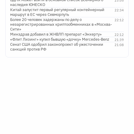
23:05
наследия ЮНЕСКО
Китай запустит первый регулярный контейнерный
22:34
маршрут в ЕС через Севморпуть
Более 20 человек задержаны по делу о
22:12
незарегистрированных криптообменниках в «Москва-
Сити»
Минздрав добавил в ЖНВЛП препарат «Энхерту»
22:12
«Флит Лизинг» купил бывшую «дочку» Mercedes-Benz
21:39
Сенат США одобрил законопроект об ужесточении
21:08
санкций против РФ