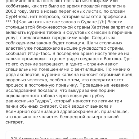
россияне вновь пожелают называться эльфами или
хоббитами, как это было во время прошлой переписи в
2002 году. Зато в новых переписных листах, по словам
СурИнова, нет вопросов, которые касаются профессии.
*** [b]Кальян отныне вне закона в Судане.[/b] Власти
столицы этой ближневостоной страны ХартУма запретили
включать курение табака и фруктовых смесей в перечень
услуг, предлагаемых городскими кафе. Следить за
соблюдением закона будет полиция. Шаги столичных
властей уже поддержало высшее руководство страны,
сообщает Итар-Тасс. В последнее время наступление на
кальян происходит в целом ряде государств Востока. Где-
то его курение запрещают, а где-то – ограничивают
специальными помещениями с вентиляцией. По мнению
ряда экспертов, курение кальяна наносит огромный вред
здоровью человека, особенно тем, кто превратил этот
процесс в постоянную привычку. Проведенные недавно
исследования показали, что выкуривание порции
подслащенного табака через водяную трубку
равносильно "удару", который наносят по легким три
пачки обычных сигарет. Свой вердикт вынесла и
Всемирная организация здравоохранения, признавшая,
что кальяна не является безвредной альтернативой
сигарет.
ВДНХ может войти в основной список Всемирного