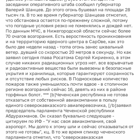
заседании оперативного штаба сообщил губернатор
Валерий Шанцев. До этого огонь бушевал на площади 28
тысяч га. В то же время губернатор Шанцеав отмсетил,
что обстановка остается по-прежнему сложной, потому
что погодные условия резко не поменялись и дождей нет.
По данным МЧС, в Нижегородской области сейчас более
70 очагов возгорания. Есть веростяность проникновения
и на террриторию ядерного центра в СарОве, как это
было две недели назад - тогла огонь занес шквальный
ветер. дувший со скоростью 20 метров в секунду. Но как
заявил сегодня глава Росатома Сергей Кириенко, в этом
случае никаких радиационных угроз нет. все взрывчатые
и радиоактивные вещества были вывезены в безопасные
укрытия и хранилища, которые гарантируют сохранность
и отсутствие любых рисков. В Подмосковье количество
пожаров также уменьшилось почти вдвое - в столичном
регионе возгораний сейчас 16, девять из них в районе
торфяных болот. *** [b]Чеченская республика не готова
отказаться от собственной авиакомпании в пользу
единого северокавказского авиаперевозчика, [/b]заявил
председатель парламента Чеченской республики
Абдурахманов. Он сказал буквально следующее -
цитируем по ИФ - "У нас своя авиакомпания, свой
аэропорт. Мы долго к этому шли и сейчас отказываться от
этого не готовы", кц. В то же время спикер чеченского
парламента отметил, что "северокавказская