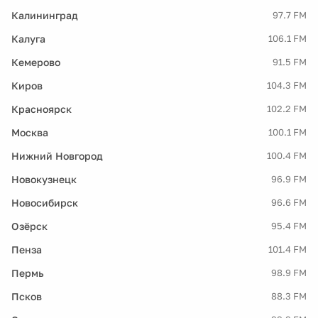
Калининград
97.7 FM
Калуга
106.1 FM
Кемерово
91.5 FM
Киров
104.3 FM
Красноярск
102.2 FM
Москва
100.1 FM
Нижний Новгород
100.4 FM
Новокузнецк
96.9 FM
Новосибирск
96.6 FM
Озёрск
95.4 FM
Пенза
101.4 FM
Пермь
98.9 FM
Псков
88.3 FM