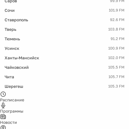
Саров
99.9 FM
Сочи
101.9 FM
Ставрополь
92.6 FM
Тверь
103.8 FM
Тюмень
91.2 FM
Усинск
100.9 FM
Ханты-Мансийск
102.0 FM
Чайковский
105.5 FM
Чита
105.7 FM
Шерегеш
105.3 FM
Расписание
Программы
Новости