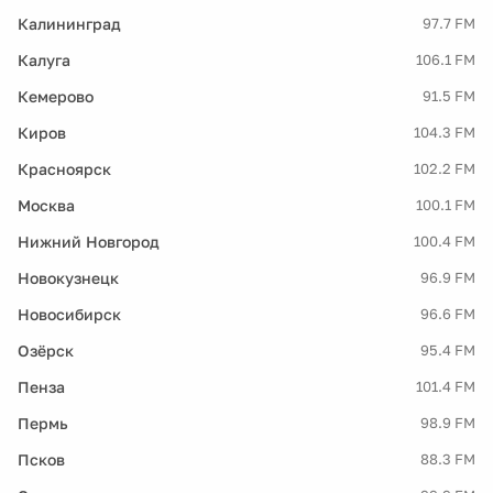
Калининград
97.7 FM
Калуга
106.1 FM
Кемерово
91.5 FM
Киров
104.3 FM
Красноярск
102.2 FM
Москва
100.1 FM
Нижний Новгород
100.4 FM
Новокузнецк
96.9 FM
Новосибирск
96.6 FM
Озёрск
95.4 FM
Пенза
101.4 FM
Пермь
98.9 FM
Псков
88.3 FM