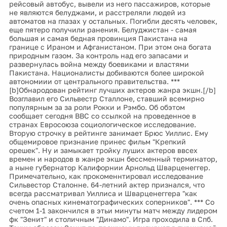
не являются белуджами, и расстреляли людей из
автоматов на глазах у остальных. Погибли десять человек,
еще пятеро получили ранения. Белуджистан - самая
большая и самая бедная провинция Пакистана на
границе с Ираном и Афганистаном. При этом она богата
природным газом. За контроль над его запасами и
развернулась война между боевиками и властями
Пакистана. Националисты добиваются более широкой
автономиии от центрального правительства. ***
[b]Обнародован рейтинг лучших актеров жанра экшн.[/b]
Возглавил его Сильвестр Сталлоне, ставший всемирно
популярным за за роли Рокки и Рэмбо. Об обэтом
сообщает сегодня ВВС со ссылкой на проведенное в
странах Евросоюза социологическое исследование.
Вторую строчку в рейтинге занимает Брюс Уиллис. Ему
общемировое признание принес фильм "Крепкий
орешек". Ну и замыкает тройку луших актеров ввсех
времен и народов в жанре экшн бессменный терминатор,
а ныне губернатор Калифорнии Арнольд Шварценеггер.
Примечательно, как прокоменнтировал исследование
Сильвестор Сталонне. 64-летний актер признался, что
всегда рассматривал Уиллиса и Шварценеггера "как
очень опасных кинематографических соперников". *** Со
счетом 1-1 закончился в этьи минуты матч между лидером
фк "Зенит" и столичным "Динамо". Игра проходила в Спб.
Таким образом Зенит по-прежнему лидирует в турнирной
таблице российского чемпионата.