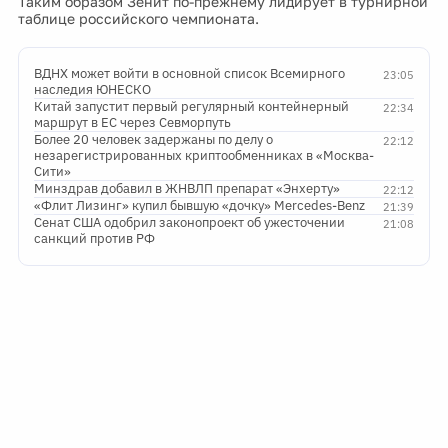
ВДНХ может войти в основной список Всемирного
23:05
наследия ЮНЕСКО
Китай запустит первый регулярный контейнерный
22:34
маршрут в ЕС через Севморпуть
Более 20 человек задержаны по делу о
22:12
незарегистрированных криптообменниках в «Москва-
Сити»
Минздрав добавил в ЖНВЛП препарат «Энхерту»
22:12
«Флит Лизинг» купил бывшую «дочку» Mercedes-Benz
21:39
Сенат США одобрил законопроект об ужесточении
21:08
санкций против РФ