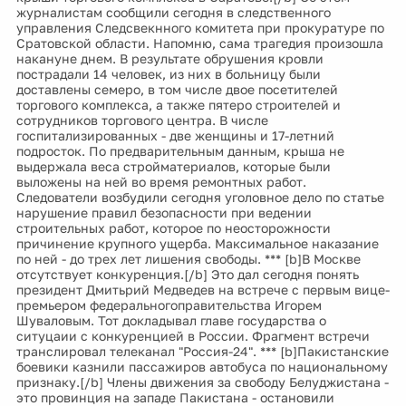
управления Следсвекнного комитета при прокуратуре по
Сратовской области. Напомню, сама трагедия произошла
накануне днем. В результате обрушения кровли
пострадали 14 человек, из них в больницу были
доставлены семеро, в том числе двое посетителей
торгового комплекса, а также пятеро строителей и
сотрудников торгового центра. В числе
госпитализированных - две женщины и 17-летний
подросток. По предварительным данным, крыша не
выдержала веса стройматериалов, которые были
выложены на ней во время ремонтных работ.
Следователи возбудили сегодня уголовное дело по статье
нарушение правил безопасности при ведении
строительных работ, которое по неосторожности
причинение крупного ущерба. Максимальное наказание
по ней - до трех лет лишения свободы. *** [b]В Москве
отсутствует конкуренция.[/b] Это дал сегодня понять
президент Дмитьрий Медведев на встрече с первым вице-
премьером федеральногоправительства Игорем
Шуваловым. Тот докладывал главе государства о
ситуцаии с конкуренцией в России. Фрагмент встречи
транслировал телеканал "Россия-24". *** [b]Пакистанские
боевики казнили пассажиров автобуса по национальному
признаку.[/b] Члены движения за свободу Белуджистана -
это провинция на западе Пакистана - остановили
рейсовый автобус, вывели из него пассажиров, которые