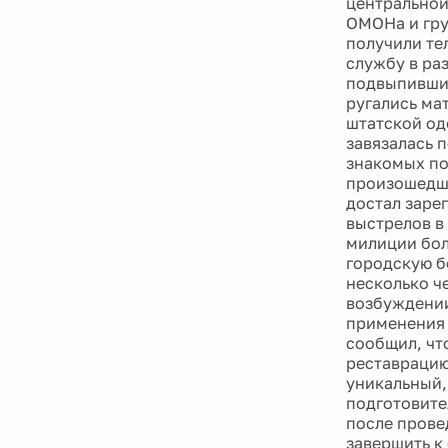
центральной
ОМОНа и гру
получили те
службу в ра
подвыпившим
ругались ма
штатской од
завязалась 
знакомых по
произошедше
достал заре
выстрелов в
милиции бол
городскую б
несколько ч
возбуждении
применения 
сообщил, чт
реставрацию
уникальный,
подготовите
после прове
завершить к