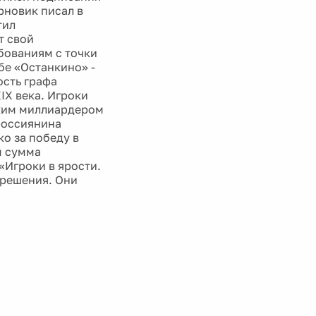
рновик писал в
тил
т свой
бованиям с точки
бе «Останкино» -
ость графа
IX века. Игроки
ским миллиардером
россиянина
ко за победу в
м сумма
«Игроки в ярости.
 решения. Они