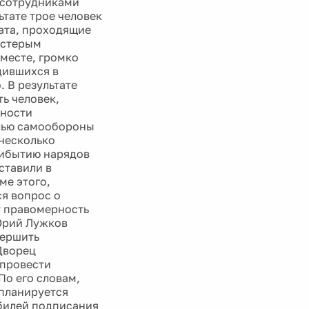
 сотрудниками
тате трое человек
ата, проходящие
естерым
месте, громко
дившихся в
 В результате
ть человек,
бности
елью самообороны
 несколько
рибытию нарядов
ставили в
ме этого,
ся вопрос о
т правомерность
Юрий Лужков
вершить
Дворец
 провести
По его словам,
 планируется
юбилей подписания