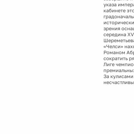
указа импер
кабинете эт
градоначаль
исторически
зрения осна
середина XV
Шереметьева.
«Челси» нах
Романом Абр
сократить р
Лиге чемпио
премиальных
За кулисами
несчастливы»