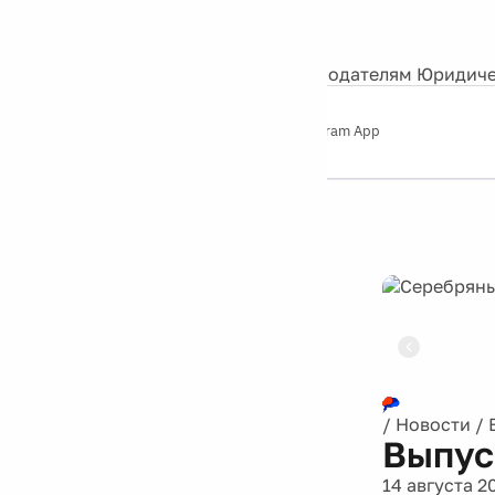
События
Контакты
О нас
Экскурсии
Silver Studio
Рекламодателям
Юридиче
Слушайте
App Store
Google Play
Telegram App
Серебряный
дождь
12+
Реклама
/
Новости
/
Выпус
14 августа 2