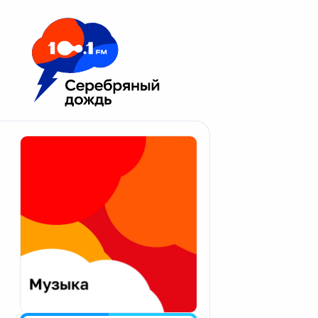
Москва 100.1 FM
Апатиты
Астрахань
Волгоград
Вологда
Екатеринбург
Иваново
Казань
Калининград
Калуга