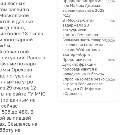
Продолжение фильма
11:36
нии лесных
про Майкла Джексона
том заявил в
запланировано к 2028
 Московской
году
В «Москва-Сити»
ктов и дачных
11:36
задержали 20
Ежедневно,
сотрудников
ие более 13 тысяч
криптообменников
отивопожарной
Большую часть товаров
10:26
спасли при пожаре на
ужбы,
складе Wildberries в
й областной
Екатеринбурге
ситуаций. Ранее в
Представители
10:26
орфяные пожары
думских фракций
ом и Орехово-
присоединяются к
нападкам на «Яблоко»
где потушены
Спрос на Гомера резко
10:26
анным на утро
вырос в России после
з 29 очагов 12
выхода в США фильма
ы на сайте ГУ МЧС
«Одиссея»
 (по данным на
 сейчас
 505 до 480. В
пой выпившей
х. Ссылаясь на
бботу на