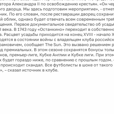
атора Александра II по освобождению крестьян. «Он че
ого дворца. Мы здесь подготовим мероприятие», - отме
ник. По его словам, после реставрации дворец сохрани
й облик, однако будет отвечать всем современным тре
щения. Первое документальное свидетельство об усадь
I века. В 1743 году «Останкино» переходит в собственн
 Расцвет усадьбы приходится на конец XVIII - начало X
одятся в состоянии войны с владельцем клуба россий
амовичем, сообщает The Sun. Это вызвано решением 
яд премиальных. В этом сезоне сохранятся бонусы толь
нов, премьер-лиге, Кубке Англии и Кубке лиги. При это
 будет гораздо ниже, по сравнению с прошлым годом. 
 происходит скандал. Все футболисты в шоке от такого
, – сказал источник в клубе.