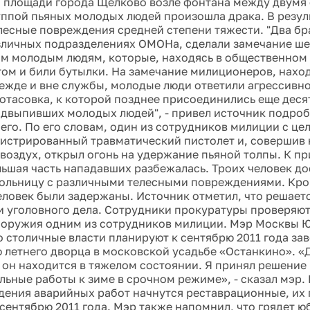
 площади города Щелково возле фонтана между двумя
ппой пьяных молодых людей произошла драка. В резуль
лесные повреждения средней степени тяжести. "Два бр
зличных подразделениях ОМОНа, сделали замечание ш
 молодым людям, которые, находясь в общественном 
том и били бутылки. На замечание милиционеров, нахо
ежде и вне службы, молодые люди ответили агрессивно.
потасовка, к которой позднее присоединились еще деся
двыпивших молодых людей", - привел источник подро
го. По его словам, один из сотрудников милиции с ц
гистрированный травматический пистолет и, совершив
 воздух, открыл огонь на удержание пьяной толпы. К п
ьшая часть нападавших разбежалась. Троих человек до
ольницу с различными телесными повреждениями. Кро
еловек были задержаны. Источник отметил, что решает
 уголовного дела. Сотрудники прокуратуры проверяю
оружия одним из сотрудников милиции. Мэр Москвы 
о столичные власти планируют к сентябрю 2011 года за
 летнего дворца в московской усадьбе «Останкино». «
 он находится в тяжелом состоянии. Я принял решение
льные работы к зиме в срочном режиме», - сказал мэр. 
дения аварийных работ начнутся реставрационные, их
 сентябрю 2011 года. Мэр также напомнил, что грядет 