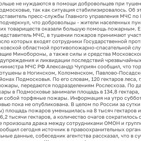
льше не нуждаются в помощи добровольцев при туше
одмосковье, так как ситуация стабилизировалось. Об э
дставитель пресс-службы Главного управления МЧС по
 подчеркнул, что добровольцы - жители населенных пун
их товариществ оказали большую помощь пожарным. 
едставитель МЧС, в тушении пожаров принимают участ
число которых входят сотрудники Государственной пр
ковской областной противопожарно-спасательной сл
щие Минобороны, а также силы и средства Московско
дупреждения и ликвидации последствий чрезвычайных 
министра МЧС РФ Александр Чуприян сообщил, что т
отушены в Ногинском, Коломенском, Павлово-Посадск
йонах Подмосковья. По его словам, 120 гектаров леса, 
ожары, передаются подразделениям Рослесхоза. По д
ары в Подмосковье занимали площадь в 134,8 гектара, и
и собой торфяные пожары. Информация на утро суббот
вью пока не опубликована. В целом по России за сутки
ы) площадь пожаров уменьшилась на 8 тысяч гектаров и
6,2 тысячи гектаров, а количество очагов сократилось с
е произошла драка между сотрудниками ОМОН и груп
ообщил сегодня источник в правоохранительных органа
ьные данные, собеседник агентства рассказал, что в су