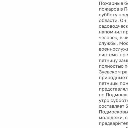
Пожарные бо
пожаров в П
субботу пре
области. Он
садоводческ
напомнил пр
человек, в 
службы, Мос
военнослужа
системы пре
пятницу зам
полностью п
Зуевском ра
природные п
пятницы пож
представлял
по Подмоско
утро суббот
составляет 5
Подмосковь
молодежи, с
предварител