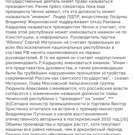
государственный деятель имеет право называться
президентом. Ранее пресс-секретарь пока еще
президента Чечни заявил, что эта должность может
называться "имамом". Лидер ЛДПР, вице-спикер Госдумы
Владимир Жириновский поддерживает отказ Рамзана
Кадырова называться президентом Чечни и считает, что
глава этой республики может именоваться имамом не по
Конституции, а неформально. Руководитель партии
"Яблоко" Сергей Митрохин не считает правильным во
всех без исключения национальных республиках в
составе РФ менять наименования их первых
руководителей. В то же время он считает недопустимым
рекомендовать Р.Кадырову именоваться имамом. "Имам -
это представитель духовенства, и такие рекомендации
были бы грубейшим нарушением принципом устройства
современной России как светского государства", - сказал
Митрохин. Глава Московской Хельсинкской группы
Людмила Алексеева сомневается, что российские власти
согласятся с изменением названия должности главы
Чеченской республики с "президент" на "имам". ***
[b]Сегодня министр промышленности и торговли Виктор
Христенко отчитался на встрече с премьер-министром
Владимиром Путиным о начале восстановления
отечественного авторынка в посткризисный 2010 год.[/b]
Объемы производства и продаж растут, хотя покупают
машины все равно меньше, чем в докризисный период.
Однако для полного обновления отрасли российскому