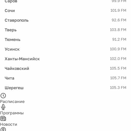
Саров
99.9 FM
Сочи
101.9 FM
Ставрополь
92.6 FM
Тверь
103.8 FM
Тюмень
91.2 FM
Усинск
100.9 FM
Ханты-Мансийск
102.0 FM
Чайковский
105.5 FM
Чита
105.7 FM
Шерегеш
105.3 FM
Расписание
Программы
Новости