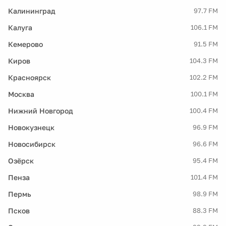
Калининград
97.7 FM
Калуга
106.1 FM
Кемерово
91.5 FM
Киров
104.3 FM
Красноярск
102.2 FM
Москва
100.1 FM
Нижний Новгород
100.4 FM
Новокузнецк
96.9 FM
Новосибирск
96.6 FM
Озёрск
95.4 FM
Пенза
101.4 FM
Пермь
98.9 FM
Псков
88.3 FM