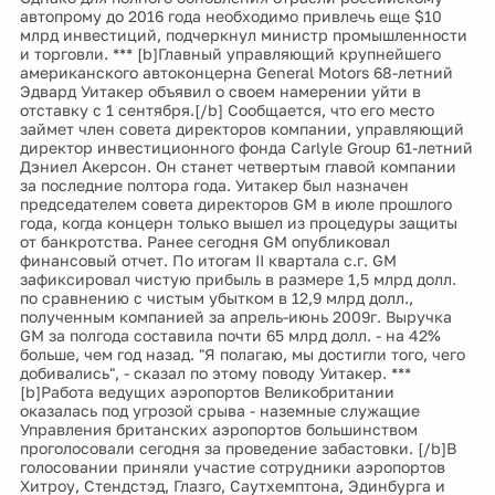
автопрому до 2016 года необходимо привлечь еще $10
млрд инвестиций, подчеркнул министр промышленности
и торговли. *** [b]Главный управляющий крупнейшего
американского автоконцерна General Motors 68-летний
Эдвард Уитакер объявил о своем намерении уйти в
отставку с 1 сентября.[/b] Сообщается, что его место
займет член совета директоров компании, управляющий
директор инвестиционного фонда Carlyle Group 61-летний
Дэниел Акерсон. Он станет четвертым главой компании
за последние полтора года. Уитакер был назначен
председателем совета директоров GM в июле прошлого
года, когда концерн только вышел из процедуры защиты
от банкротства. Ранее сегодня GM опубликовал
финансовый отчет. По итогам II квартала с.г. GM
зафиксировал чистую прибыль в размере 1,5 млрд долл.
по сравнению с чистым убытком в 12,9 млрд долл.,
полученным компанией за апрель-июнь 2009г. Выручка
GM за полгода составила почти 65 млрд долл. - на 42%
больше, чем год назад. "Я полагаю, мы достигли того, чего
добивались", - сказал по этому поводу Уитакер. ***
[b]Работа ведущих аэропортов Великобритании
оказалась под угрозой срыва - наземные служащие
Управления британских аэропортов большинством
проголосовали сегодня за проведение забастовки. [/b]В
голосовании приняли участие сотрудники аэропортов
Хитроу, Стендстэд, Глазго, Саутхемптона, Эдинбурга и