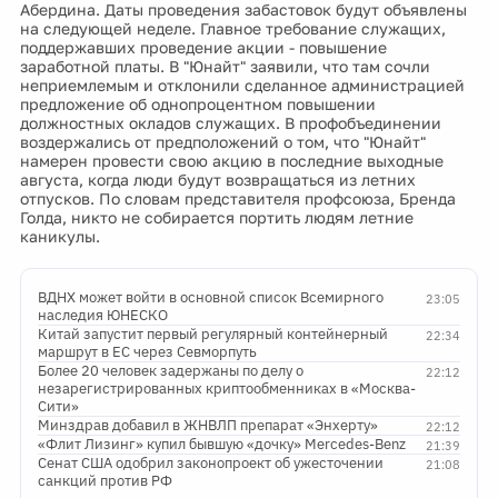
Абердина. Даты проведения забастовок будут объявлены
на следующей неделе. Главное требование служащих,
поддержавших проведение акции - повышение
заработной платы. В "Юнайт" заявили, что там сочли
неприемлемым и отклонили сделанное администрацией
предложение об однопроцентном повышении
должностных окладов служащих. В профобъединении
воздержались от предположений о том, что "Юнайт"
намерен провести свою акцию в последние выходные
августа, когда люди будут возвращаться из летних
отпусков. По словам представителя профсоюза, Бренда
Голда, никто не собирается портить людям летние
каникулы.
ВДНХ может войти в основной список Всемирного
23:05
наследия ЮНЕСКО
Китай запустит первый регулярный контейнерный
22:34
маршрут в ЕС через Севморпуть
Более 20 человек задержаны по делу о
22:12
незарегистрированных криптообменниках в «Москва-
Сити»
Минздрав добавил в ЖНВЛП препарат «Энхерту»
22:12
«Флит Лизинг» купил бывшую «дочку» Mercedes-Benz
21:39
Сенат США одобрил законопроект об ужесточении
21:08
санкций против РФ