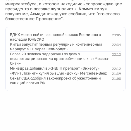
микроавтобуса, в котором находились сопровождающие
президента в поездке журналисты. Комментируя
покушение, Ахмадинежад уже сообщил, что "его спасло
божественное Провидение".
ВДНХ может войти в основной список Всемирного
23:05
наследия ЮНЕСКО
Китай запустит первый регулярный контейнерный
22:34
маршрут в ЕС через Севморпуть
Более 20 человек задержаны по делу о
22:12
незарегистрированных криптообменниках в «Москва-
Сити»
Минздрав добавил в ЖНВЛП препарат «Энхерту»
22:12
«Флит Лизинг» купил бывшую «дочку» Mercedes-Benz
21:39
Сенат США одобрил законопроект об ужесточении
21:08
санкций против РФ