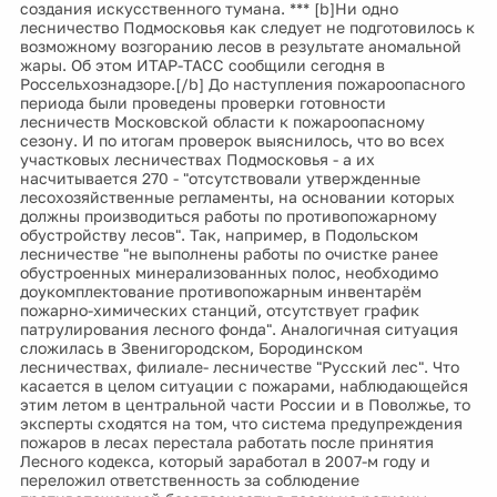
создания искусственного тумана. *** [b]Ни одно
лесничество Подмосковья как следует не подготовилось к
возможному возгоранию лесов в результате аномальной
жары. Об этом ИТАР-ТАСС сообщили сегодня в
Россельхознадзоре.[/b] До наступления пожароопасного
периода были проведены проверки готовности
лесничеств Московской области к пожароопасному
сезону. И по итогам проверок выяснилось, что во всех
участковых лесничествах Подмосковья - а их
насчитывается 270 - "отсутствовали утвержденные
лесохозяйственные регламенты, на основании которых
должны производиться работы по противопожарному
обустройству лесов". Так, например, в Подольском
лесничестве "не выполнены работы по очистке ранее
обустроенных минерализованных полос, необходимо
доукомплектование противопожарным инвентарём
пожарно-химических станций, отсутствует график
патрулирования лесного фонда". Аналогичная ситуация
сложилась в Звенигородском, Бородинском
лесничествах, филиале- лесничестве "Русский лес". Что
касается в целом ситуации с пожарами, наблюдающейся
этим летом в центральной части России и в Поволжье, то
эксперты сходятся на том, что система предупреждения
пожаров в лесах перестала работать после принятия
Лесного кодекса, который заработал в 2007-м году и
переложил ответственность за соблюдение