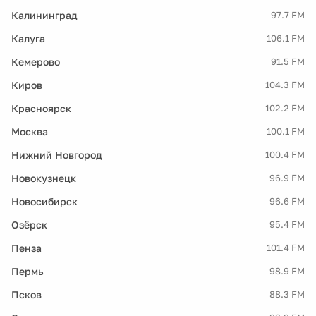
Калининград
97.7 FM
Калуга
106.1 FM
Кемерово
91.5 FM
Киров
104.3 FM
Красноярск
102.2 FM
Москва
100.1 FM
Нижний Новгород
100.4 FM
Новокузнецк
96.9 FM
Новосибирск
96.6 FM
Озёрск
95.4 FM
Пенза
101.4 FM
Пермь
98.9 FM
Псков
88.3 FM