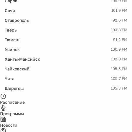
Саров
99.9 FM
Сочи
101.9 FM
Ставрополь
92.6 FM
Тверь
103.8 FM
Тюмень
91.2 FM
Усинск
100.9 FM
Ханты-Мансийск
102.0 FM
Чайковский
105.5 FM
Чита
105.7 FM
Шерегеш
105.3 FM
Расписание
Программы
Новости