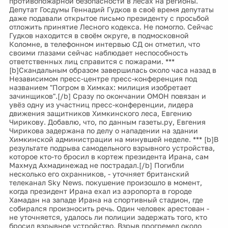
противопожарной безопасности в лесах на регионы.
Депутат Госдумы Геннадий Гудков в своё время депутаты
даже подавали открытое письмо президенту с просьбой
отложить принятие Лесного кодекса. Не помогло. Сейчас
Гудков находится в своём округе, в подмосковной
Коломне, в телефонном интервью СД он отметил, что
своими глазами сейчас наблюдает неспособность
ответственных лиц справится с пожарами. ***
[b]Скандальным образом завершилась около часа назад в
Независимом пресс-центре пресс-конференция под
названием "Погром в Химках: милиция изобретает
зачинщиков".[/b] Сразу по окончании ОМОН повязан и
увёз одну из участниц пресс-конференции, лидера
движения защитников Химкинского леса, Евгению
Чирикову. Добавлю, что, по данным газеты.ру, Евгения
Чирикова задержана по делу о нападении на здании
Химкинской администрации на минувшей неделе. *** [b]В
результате подрыва самодельного взрывного устройства,
которое кто-то бросил в кортеж президента Ирана, сам
Махмуд Ахмадинежад не пострадал.[/b] Погибли
несколько его охранников, - уточняет британский
телеканал Sky News. покушение произошло в момент,
когда президент Ирана ехал из аэропорта в городе
Хамадан на западе Ирана на спортивный стадион, где
собирался произносить речь. Один человек арестован -
не уточняется, удалось ли полиции задержать того, кто
бросил взрывное устройство. Взрыв прогремел около