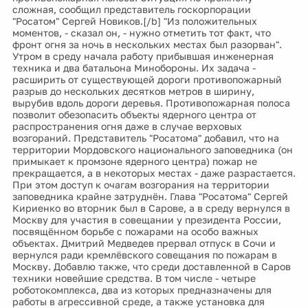
сложная, сообщил представитель госкорпорации
"Росатом" Сергей Новиков.[/b] "Из положительных
моментов, - сказал он, - нужно отметить тот факт, что
фронт огня за ночь в нескольких местах был разорван".
Утром в среду начала работу прибывшая инженерная
техника и два батальона Минобороны. Их задача -
расширить от существующей дороги противопожарный
разрыв до нескольких десятков метров в ширину,
вырубив вдоль дороги деревья. Противопожарная полоса
позволит обезопасить объекты ядерного центра от
распространения огня даже в случае верховых
возгораний. Представитель "Росатома" добавил, что на
территории Мордовского национального заповедника (он
примыкает к промзоне ядерного центра) пожар не
прекращается, а в некоторых местах - даже разрастается.
При этом доступ к очагам возгорания на территории
заповедника крайне затруднён. Глава "Росатома" Сергей
Кириенко во вторник был в Сарове, а в среду вернулся в
Москву для участия в совещании у президента России,
посвящённом борьбе с пожарами на особо важных
объектах. Дмитрий Медведев прервал отпуск в Сочи и
вернулся ради кремлёвского совещания по пожарам в
Москву. Добавлю также, что среди доставленной в Саров
техники новейшие средства. В том числе - четыре
роботокомплекса, два из которых предназначены для
работы в агрессивной среде, а также установка для