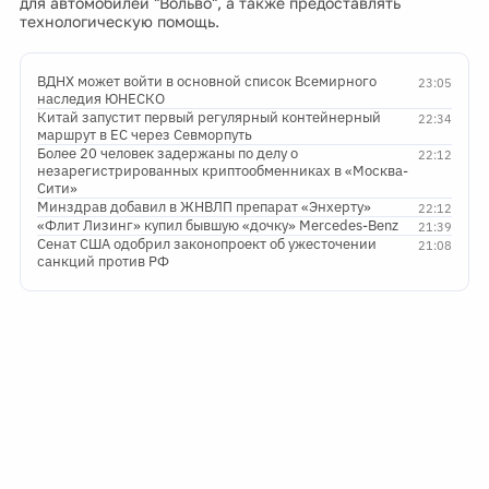
для автомобилей "Вольво", а также предоставлять
технологическую помощь.
ВДНХ может войти в основной список Всемирного
23:05
наследия ЮНЕСКО
Китай запустит первый регулярный контейнерный
22:34
маршрут в ЕС через Севморпуть
Более 20 человек задержаны по делу о
22:12
незарегистрированных криптообменниках в «Москва-
Сити»
Минздрав добавил в ЖНВЛП препарат «Энхерту»
22:12
«Флит Лизинг» купил бывшую «дочку» Mercedes-Benz
21:39
Сенат США одобрил законопроект об ужесточении
21:08
санкций против РФ