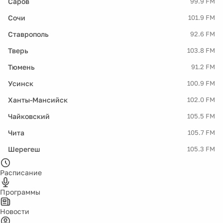
Саров
99.9 FM
Сочи
101.9 FM
Ставрополь
92.6 FM
Тверь
103.8 FM
Тюмень
91.2 FM
Усинск
100.9 FM
Ханты-Мансийск
102.0 FM
Чайковский
105.5 FM
Чита
105.7 FM
Шерегеш
105.3 FM
Расписание
Программы
Новости