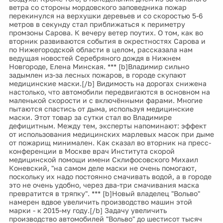
ветра со стороны мордовского заповедника пожар
перекинулся на верхушки деревьев и со скоростью 5-6
метров в секунду стал приближаться к периметру
промзоны Сарова. К вечеру ветер поутих. О том, как во
вторник развиваются события в окрестностях Сарова и
по Нижегородской области в целом, рассказала нам
ведущая новостей Серебряного дождя в Нижнем
Новгороде, Елена Минская. *** [b]Владимир сильно
задымлен из-за лесных пожаров, в городе скупают
медицинские маски.[/b] Видимость на дорогах снижена
настолько, что автомобили передвигаются в основном на
маленькой скорости и с включёнными фарами. Многие
пытаются спастись от дыма, используя медицинские
маски. Этот товар за сутки стал во Владимире
дефицитным. Между тем, эксперты напоминают: эффект
от использования медицинских марлевых масок при дыме
от пожарищ минимален. Как сказал во вторник на пресс-
конференции в Москве врач Института скорой
медицинской помощи имени Склифосовского Михаил
Коневский, "на самом деле маски не очень помогают,
поскольку их надо постоянно смачивать водой, а в городе
это не очень удобно, через два-три смачивания маска
превратится в тряпку". *** [b]Новый владелец "Вольво"
намерен вдвое увеличить производство машин этой
марки - к 2015-му году.[/b] Задачу увеличить
производство автомобилей "Вольво" до шестисот тысяч