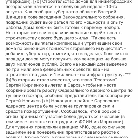
утверждён). [/b] Строительство домов для нижегородских
погорельцев начнётся на следующей неделе - 10-го
августа. Как сообщил губернатор области Валерий
Шанцев в ходе заседания Законодательного собрания,
подрядчик будет выбираться по его мощности и опыту
работы. Дома должны быть готовы к первому ноября.
Некоторые жители выразили желание содействовать
строительству своего будущего жилья. "Также есть
возможность выплаты компенсации утратившим свои
дома по рыночной стоимости сгоревшего имущества", -
добавил губернатор, отметив, что владельцы больших по
площади домов могут получить компенсацию не больше
двух миллионов рублей. Всего на каждый дом выделено
по три миллиона федеральных средств: два - на
строительство дома и 1 миллион - на инфраструктуру. ***
[b]Во вторник стало известно, что глава "Росатома"
Сергей Кириенко вылетел в Саров, чтобы на месте
координировать работу Федерального ядерного центра по
тушению пожара, сообщил представитель госкорпорации
Сергей Новиков.[/b] Накануне в районе Саровского
ядерного центра была усилена группировка сил и
средств пожаротушения. Сообщалось, что в борьбе с
огнём принимают участие более двух тысяч человек (в
том числе военные и сотрудники ФСИН из Мордовии).
Для тушения привлекли авиацию МЧС, однако сильное
задымление в понедельник препятствовало работе с
воздуха. Кроме того, в понедельник днём из-за сильного