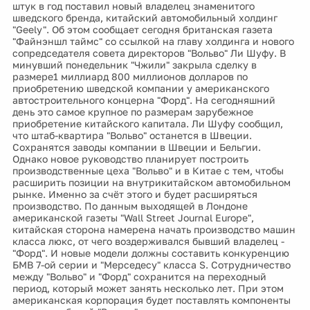
штук в год поставил новый владелец знаменитого
шведского бренда, китайский автомобильный холдинг
"Geely". Об этом сообщает сегодня британская газета
"Файнэншл таймс" со ссылкой на главу холдинга и нового
сопредседателя совета директоров "Вольво" Ли Шуфу. В
минувший понедельник "Чжили" закрыла сделку в
размере1 миллиард 800 миллионов долларов по
приобретению шведской компании у американского
автостроительного концерна "Форд". На сегодняшний
день это самое крупное по размерам зарубежное
приобретение китайского капитала. Ли Шуфу сообщил,
что штаб-квартира "Вольво" останется в Швеции.
Сохранятся заводы компании в Швеции и Бельгии.
Однако новое руководство планирует построить
производственные цеха "Вольво" и в Китае с тем, чтобы
расширить позиции на внутрикитайском автомобильном
рынке. Именно за счёт этого и будет расширяться
производство. По данным выходящей в Лондоне
американской газеты "Wall Street Journal Europe",
китайская сторона намерена начать производство машин
класса люкс, от чего воздерживался бывший владелец -
"Форд". И новые модели должны составить конкуренцию
БМВ 7-ой серии и "Мерседесу" класса S. Сотрудничество
между "Вольво" и "Форд" сохранится на переходный
период, который может занять несколько лет. При этом
американская корпорация будет поставлять компоненты