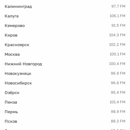
Калининград
97.7 FM
Калуга
106.1 FM
Кемерово
91.5 FM
Киров
104.3 FM
Красноярск
102.2 FM
Москва
100.1 FM
Нижний Новгород
100.4 FM
Новокузнецк
96.9 FM
Новосибирск
96.6 FM
Озёрск
95.4 FM
Пенза
101.4 FM
Пермь
98.9 FM
Псков
88.3 FM