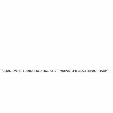
УРСИИ
SILVER STUDIO
РЕКЛАМОДАТЕЛЯМ
ЮРИДИЧЕСКАЯ ИНФОРМАЦИЯ