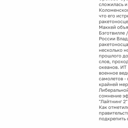
сложилась и
Коломенском
что его ист
ракетоносце
Маккей объя
Бэготвилле 
России Влад
ракетоносца
несколько но
прошлого до
слов, прохо
океанов. ИТ
военное вед
самолетов -
крайней мер
Либеральной
сомнение эф
"Лайтнинг 2
Как отметил
правительст
подкрепить 