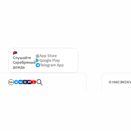
App Store
Слушайте
Google Play
Серебряный
Telegram App
дождь
О НАС
ЭКСК
12+