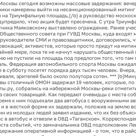
 Москвы сегодня возможны массовые задержания: вече
ики намерены выйти на несанкционированный митинг 
 на Триумфальную площадь,[/b] а руководство москос
дупредило, чтио акция будет пресечена. С утра Триумф
тника Маяковскому выставлено ограждение. Ранее уче
Общественного совета при ГУВД Москвы, куда входят 
 руководители СМИ и правозащитники, договорились, ч
овокаций; активистов, которые просто придут на митинг
райней мере, пока те не начнут нарушать общественный 
ию не пустили на площадь под предлогом того, что там 
ль. Федерация автомобильного спорта Москвы ожидала
 в субботу посетят порядка двух тысяч человек. Вчера,
иваля, зрителей было около полутора сотен. *** [b]Мин
вы столичный ОМОН задержал 19 человек, которые, п
еты.ру, собрались на набережной Москвы-реки отметит
из своих товарищей. Как передают очевидцы с места со
ремя к ним подъехали два автобуса с вооруженными а
и в жесткой форме их задержали, положив на землю вс
ин из молодых людей заявил изданию, что их без объя
ас в автобус и отвезли в ОВД «Таганское». Корреспонде
еста событий, что замначальника ОВД подполковник Ле
держание оперативной информацией - о том, что в рай