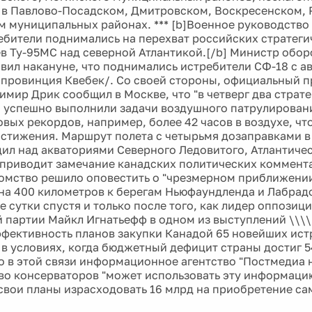
 в Павлово-Посадском, Дмитровском, Воскресенском, 
 муниципальных районах. *** [b]Военное руководство
ребители поднимались на перехват российских стратеги
в Ту-95МС над северной Атлантикой.[/b] Министр обо
вил накануне, что поднимались истребители СФ-18 с а
/провинция Квебек/. Со своей стороны, официальный 
имир Дрик сообщил в Москве, что "в четверг два страт
 успешно выполнили задачи воздушного патрулировани
вых рекордов, например, более 42 часов в воздухе, что
стижения. Маршрут полета с четырьмя дозаправками в 
дил над акваториями Северного Ледовитого, Атлантичес
 приводит замечание канадских политических комментат
омство решило оповестить о "чрезмерном приближени
 на 400 километров к берегам Ньюфаундленда и Лабрадор
е сутки спустя и только после того, как лидер оппозиц
 партии Майкл Игнатьефф в одном из выступлений \\\\
фективность планов закупки Канадой 65 новейших ист
" в условиях, когда бюджетный дефицит страны достиг 
о в этой связи информационное агентство "Постмедиа 
во консерваторов "может использовать эту информаци
свои планы израсходовать 16 млрд на приобретение са