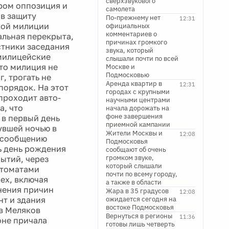
сверхзвукового
ром оппозиция и
самолета
в защиту
По-прежнему нет
12:31
кой милиции
официальных
комментариев о
альная перекрыта,
причинах громкого
стники заседания
звука, который
милицейские
слышали почти по всей
то милиция не
Москве и
Подмосковью
, трогать не
Аренда квартир в
12:31
порядок. На этот
городах с крупными
проходит авто-
научными центрами
, что
начала дорожать на
фоне завершения
 в первый день
приемной кампании
увшей ночью в
Жители Москвы и
12:08
о сообщению
Подмосковья
ь день рождения
сообщают об очень
громком звуке,
бытий, через
который слышали
втоматами
почти по всему городу,
ех, включая
а также в области
снения причин
Жара в 35 градусов
12:08
нт и здания
ожидается сегодня на
востоке Подмосковья
в Меляков
Вернуться в регионы
11:36
оне причала
готовы лишь четверть