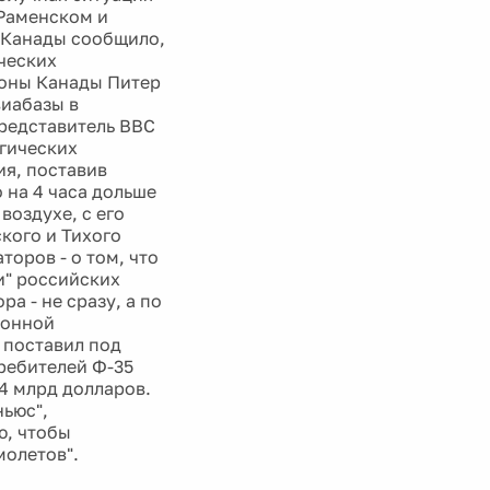
Раменском и
 Канады сообщило,
ческих
роны Канады Питер
виабазы в
представитель ВВС
егических
я, поставив
 на 4 часа дольше
воздухе, с его
кого и Тихого
оров - о том, что
и" российских
а - не сразу, а по
ионной
 поставил под
ребителей Ф-35
54 млрд долларов.
ньюс",
ю, чтобы
молетов".