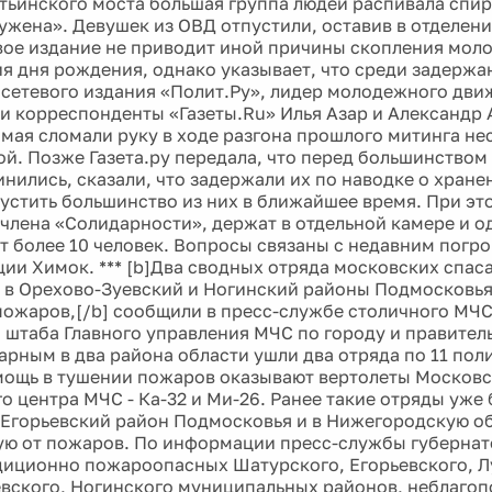
тьинского моста большая группа людей распивала спир
ужена». Девушек из ОВД отпустили, оставив в отделен
вое издание не приводит иной причины скопления мол
я дня рождения, однако указывает, что среди задержа
сетевого издания «Полит.Ру», лидер молодежного дв
и корреспонденты «Газеты.Ru» Илья Азар и Александр 
 мая сломали руку в ходе разгона прошлого митинга не
й. Позже Газета.ру передала, что перед большинством
инились, сказали, что задержали их по наводке о хране
устить большинство из них в ближайшее время. При эт
члена «Солидарности», держат в отдельной камере и 
 более 10 человек. Вопросы связаны с недавним погр
ии Химок. *** [b]Два сводных отряда московских спас
 в Орехово-Зуевский и Ногинский районы Подмосковья
ожаров,[/b] сообщили в пресс-службе столичного МЧ
 штаба Главного управления МЧС по городу и правител
рным в два района области ушли два отряда по 11 пол
ощь в тушении пожаров оказывают вертолеты Московс
о центра МЧС - Ка-32 и Ми-26. Ранее такие отряды уже
 Егорьевский район Подмосковья и в Нижегородскую об
ю от пожаров. По информации пресс-службы губернат
иционно пожароопасных Шатурского, Егорьевского, Л
вского, Ногинского муниципальных районов, неблагоп