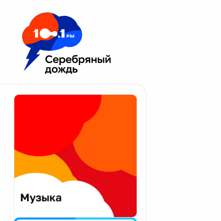
Москва 100.1 FM
Апатиты
Астрахань
Волгоград
Вологда
Екатеринбург
Иваново
Казань
Калининград
Калуга