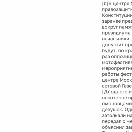
[b]В центре
правозащитн
Конституции
заранее пре
вокруг памя
президиума 
начальники,
допустит пр
будут, по к
раз оппозиц
мотофестива
мероприятие
работы фест
центре Моск
сетевой Газ
[/b]одного 
некоторое в
омоновцами 
девушек. Од
затолкали н
передал с м
объяснил за