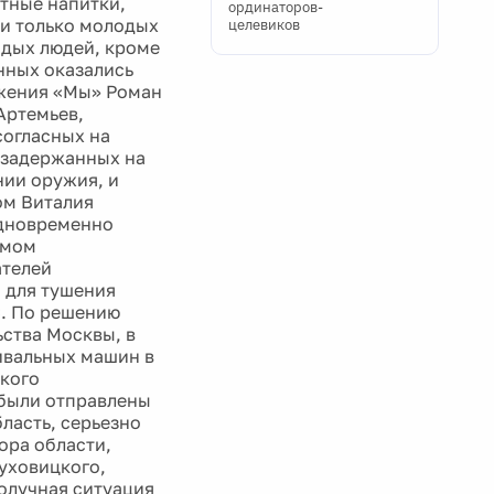
тные напитки,
ординаторов-
ии только молодых
целевиков
одых людей, кроме
нных оказались
ижения «Мы» Роман
Артемьев,
согласных на
 задержанных на
нии оружия, и
ом Виталия
одновременно
омом
ателей
 для тушения
С. По решению
ьства Москвы, в
ивальных машин в
кого
 были отправлены
ласть, серьезно
ора области,
уховицкого,
олучная ситуация