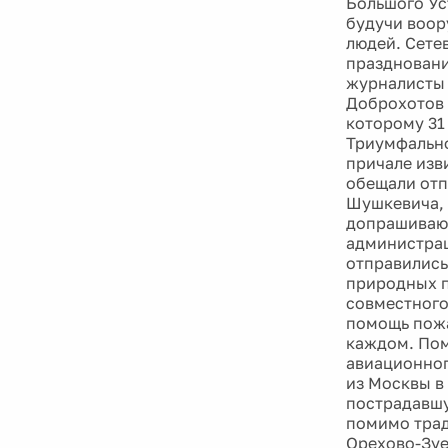
Большого Ус
будучи воор
людей. Сете
праздновани
журналисты 
Доброхотов 
которому 31
Триумфально
причале изв
обещали отп
Шушкевича, 
допрашивают
администрац
отправились
природных п
совместного
помощь пожа
каждом. Пом
авиационног
из Москвы в
пострадавшу
помимо трад
Орехово-Зуе