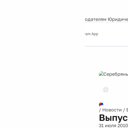
События
Контакты
О нас
Экскурсии
Silver Studio
Рекламодателям
Юридиче
Слушайте
App Store
Google Play
Telegram App
Серебряный
дождь
12+
Реклама
/
Новости
/
Выпус
31 июля 2010