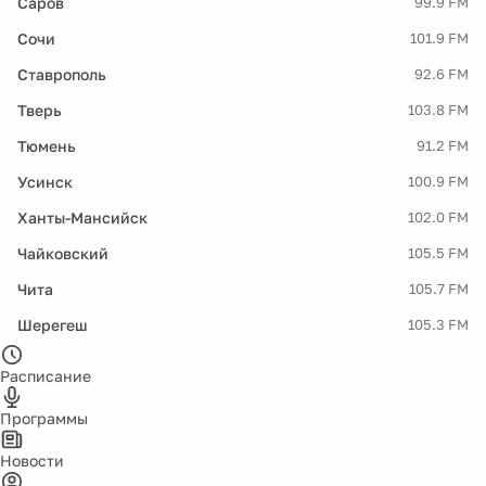
Саров
99.9 FM
Сочи
101.9 FM
Ставрополь
92.6 FM
Тверь
103.8 FM
Тюмень
91.2 FM
Усинск
100.9 FM
Ханты-Мансийск
102.0 FM
Чайковский
105.5 FM
Чита
105.7 FM
Шерегеш
105.3 FM
Расписание
Программы
Новости