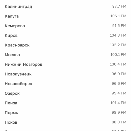
Калининград
97.7 FM
Калуга
106.1 FM
Кемерово
91.5 FM
Киров
104.3 FM
Красноярск
102.2 FM
Москва
100.1 FM
Нижний Новгород
100.4 FM
Новокузнецк
96.9 FM
Новосибирск
96.6 FM
Озёрск
95.4 FM
Пенза
101.4 FM
Пермь
98.9 FM
Псков
88.3 FM