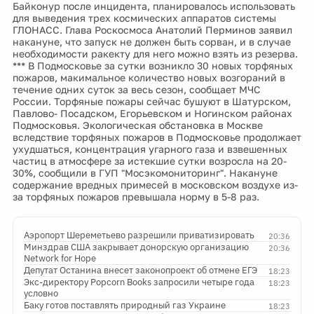
Байконур после инцидента, планировалось использовать
для выведения трех космических аппаратов системы
ГЛОНАСС. Глава Роскосмоса Анатолий Перминов заявил
накануне, что запуск не должен быть сорван, и в случае
необходимости ракекту для него можно взять из резерва.
*** В Подмосковье за сутки возникло 30 новых торфяных
пожаров, макимальное количество новых возгораний в
течение одних суток за весь сезон, сообщает МЧС
России. Торфяные пожары сейчас бушуют в Шатурском,
Павлово- Посадском, Егорьевском и Ногинском районах
Подмосковья. Экологическая обстановка в Москве
вследствие торфяных пожаров в Подмосковье продолжает
ухудшаться, концентрация угарного газа и взвешенных
частиц в атмосфере за истекшие сутки возросла на 20-
30%, сообщили в ГУП "Мосэкомониторинг". Накануне
содержание вредных примесей в московском воздухе из-
за торфяных пожаров превышала норму в 5-8 раз.
Аэропорт Шереметьево разрешили приватизировать
20:36
Минздрав США закрывает донорскую организацию
20:36
Network for Hope
Депутат Останина внесет законопроект об отмене ЕГЭ
18:23
Экс-директору Popcorn Books запросили четыре года
18:23
условно
Баку готов поставлять природный газ Украине
18:23