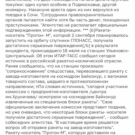
покупки: один купил особняк в Подмосковье, другой
иномарку. Накануне ареста один из них вернулся из
поездки в Сочи. "Сотрудники правоохранительных
органов пытаются найти хотя бы часть денег, похищенных
преступниками. "Агентство не располагает официальным
подтверждением этой информации. *** [b]Ракета-
носитель "Протон- М", которой 2 сентября планировалось
запустить на орбиту спутники ГЛОНАСС, получила
достаточно серьезные повреждения[/b] в результате
инцидента, происшедшего 18 июля на станции Ульяновск-
Центральный. Об этом ИТАР-ТАСС сообщил сегодня
источник в российской ракетно-космической отрасли.
Ранее сообщалось, что на станции произошло
"соприкосновение" спецсостава, перевозившего ракету с
завода-изготовителя на космодром Байконур, с вагонами
товарного состава, шедшего в противоположном
направлении; пПо словам источника, "сегодня участники
комиссии с предприятия-изготовителя /центра
им.Хруничева/ осмотрели на космодроме Байконур
извлеченные из спецвагонов блоки ракеты". "Свое
официальное заключение комиссия представит позднее,
но уже очевидно, что некоторые блоки ракеты- носителя
получили достаточно серьезные повреждения", - сообщил
собеседник агентства. "В настоящее время решается
вопрос об отправке ракеты на завод-изготовитель".
Ракету-носитель "Протон-М", которую доставили на