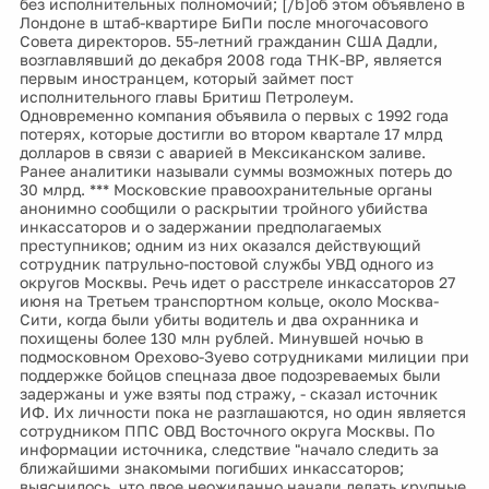
без исполнительных полномочий; [/b]об этом объявлено в
Лондоне в штаб-квартире БиПи после многочасового
Совета директоров. 55-летний гражданин США Дадли,
возглавлявший до декабря 2008 года ТНК-ВР, является
первым иностранцем, который займет пост
исполнительного главы Бритиш Петролеум.
Одновременно компания объявила о первых с 1992 года
потерях, которые достигли во втором квартале 17 млрд
долларов в связи с аварией в Мексиканском заливе.
Ранее аналитики называли суммы возможных потерь до
30 млрд. *** Московские правоохранительные органы
анонимно сообщили о раскрытии тройного убийства
инкассаторов и о задержании предполагаемых
преступников; одним из них оказался действующий
сотрудник патрульно-постовой службы УВД одного из
округов Москвы. Речь идет о расстреле инкассаторов 27
июня на Третьем транспортном кольце, около Москва-
Сити, когда были убиты водитель и два охранника и
похищены более 130 млн рублей. Минувшей ночью в
подмосковном Орехово-Зуево сотрудниками милиции при
поддержке бойцов спецназа двое подозреваемых были
задержаны и уже взяты под стражу, - сказал источник
ИФ. Их личности пока не разглашаются, но один является
сотрудником ППС ОВД Восточного округа Москвы. По
информации источника, следствие "начало следить за
ближайшими знакомыми погибших инкассаторов;
выяснилось, что двое неожиданно начали делать крупные