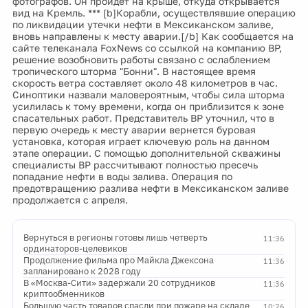
фотографов. Он пройдет на крыше, откуда открывается
вид на Кремль. *** [b]Корабли, осуществлявшие операцию
по ликвидации утечки нефти в Мексиканском заливе,
вновь направлены к месту аварии.[/b] Как сообщается на
сайте телеканала FoxNews со ссылкой на компанию BP,
решение возобновить работы связано с ослаблением
тропического шторма "Бонни". В настоящее время
скорость ветра составляет около 48 километров в час.
Синоптики назвали маловероятным, чтобы сила шторма
усилилась к тому времени, когда он приблизится к зоне
спасательных работ. Представитель BP уточнил, что в
первую очередь к месту аварии вернется буровая
установка, которая играет ключевую роль на данном
этапе операции. С помощью дополнительной скважины
специалисты BP рассчитывают полностью пресечь
попадание нефти в воды залива. Операция по
предотвращению разлива нефти в Мексиканском заливе
продолжается с апреля.
Вернуться в регионы готовы лишь четверть
11:36
ординаторов-целевиков
Продолжение фильма про Майкла Джексона
11:36
запланировано к 2028 году
В «Москва-Сити» задержали 20 сотрудников
11:36
криптообменников
Большую часть товаров спасли при пожаре на складе
10:26