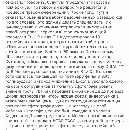
отказался говорить, будут ли "предатели" наказаны,
подчеркнув, что подобный вопрос "не решается в
процессе пресс-конференции". Кроме того, Путин
отказался оценивать работу разоблаченных разведчиков.
По его словам, "это должны делать специалисты, их
руководители и конечные потребители информации
подобного рода - верховный главнокомандующий -
президент РФ". 9 июля США депортировали 10
российских граждан, которых власти этой страны
обвинили в незаконной агентурной деятельности на
своей территории. В обмен РФ выдала Соединенным
Штатам четырех россиян, в том числе ученого Игоря
Сутягина, отбывавшего срок за государственную измену
(ему вменяли в числе прочего шпионаж в пользу США). ***
[b]В Москве руководство гостиницы Ritz Carlton, где
остановилась прибывшая на премьеру фильма Salt
голливудская актриса Анджелина Джоли, уволило одного
из своих сотрудников за попытку сфотографировать
знаменитость.[/b] Как передает Би-би-си, еще до приезда
Джоли потребовала, чтобы любая фото и видеосъемка в
отеле была запрещена. Один из сотрудников гостиницы
попытался сфотографировать кинозвезду на свой
мобильный телефон, за что был немедленно уволен.
Анджелина Джоли представит в Москве новый шпионский
триллер. Как передает ИТАР-ТАСС, до вечерней премьеры
актриса примет участие в фотоколле для российский