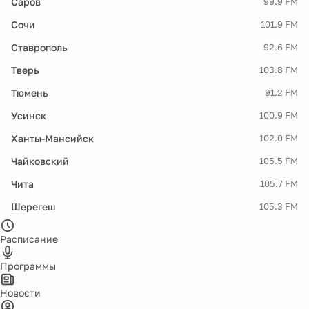
Саров
99.9 FM
Сочи
101.9 FM
Ставрополь
92.6 FM
Тверь
103.8 FM
Тюмень
91.2 FM
Усинск
100.9 FM
Ханты-Мансийск
102.0 FM
Чайковский
105.5 FM
Чита
105.7 FM
Шерегеш
105.3 FM
Расписание
Программы
Новости