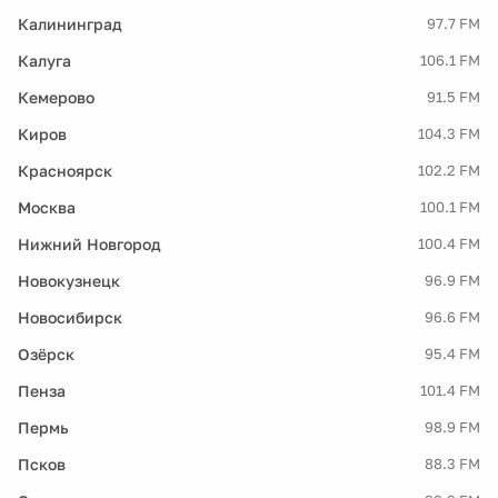
Калининград
97.7 FM
Калуга
106.1 FM
Кемерово
91.5 FM
Киров
104.3 FM
Красноярск
102.2 FM
Москва
100.1 FM
Нижний Новгород
100.4 FM
Новокузнецк
96.9 FM
Новосибирск
96.6 FM
Озёрск
95.4 FM
Пенза
101.4 FM
Пермь
98.9 FM
Псков
88.3 FM