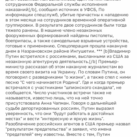
сотрудников Федеральной службы исполнения
наказаний[/b], сообщил источник в УФСБ, По
информации спецслужб, убитые причастны к нападению
в этом месяце на сотрудников временной оперативной
группировки. В результате двое сотрудников были тогда
тяжело ранены. В машине члено незаконных
фооруженных формирований найдены пистолеты,
боеприпасы, а также самодельные взрывные устройства,
готовые к применению. Спецоперация прошла накануне
днем в Назрановском районе Ингушетии. *** [b]Владимир
Путин встретился с россиянами, высланными из США за
незаконную агентурную деятельность.[/b] Премьер-
министр рассказал об этом накануне журналистам во
время своего визита на Украину. По словам Путина, он
поговорил с разведчиками "о жизни", а также спел с ними
песню "С чего начинается Родина". Где и когда премьер
встречался с участниками "шпионского скандала", не
сообщается. Число участников встречи также не
называется, известно лишь, что на ней точно
присутствовала Анна Чапман. Говоря о дальнейшей
судьбе депортированных россиян, Путин выразил
уверенность, что они "будут работать в достойных
местах" и вести "интересную и яркую жизнь".
Разоблачение российских агентов в США премьер назвал
"результатом предательства" и заявил, что имена
"предателей" ему известны. Вместе с тем, Путин