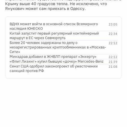
Крыму выше 40 градусов тепла. Не исключено, что
Янукович может сам приехать в Одессу.
ВДНХ может войти в основной список Всемирного
23:05
наследия ЮНЕСКО
Китай запустит первый регулярный контейнерный
22:34
маршрут в ЕС через Севморпуть
Более 20 человек задержаны по делу о
22:12
незарегистрированных криптообменниках в «Москва-
Сити»
Минздрав добавил в ЖНВЛП препарат «Энхерту»
22:12
«Флит Лизинг» купил бывшую «дочку» Mercedes-Benz
21:39
Сенат США одобрил законопроект об ужесточении
21:08
санкций против РФ