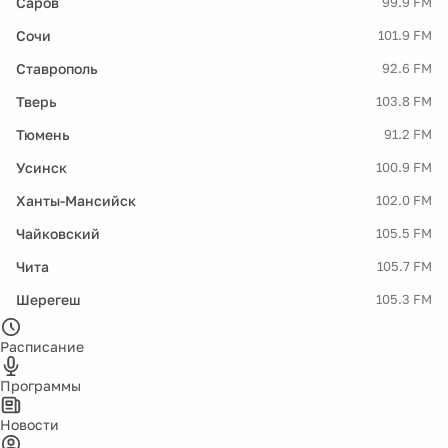
Саров
99.9 FM
Сочи
101.9 FM
Ставрополь
92.6 FM
Тверь
103.8 FM
Тюмень
91.2 FM
Усинск
100.9 FM
Ханты-Мансийск
102.0 FM
Чайковский
105.5 FM
Чита
105.7 FM
Шерегеш
105.3 FM
Расписание
Программы
Новости