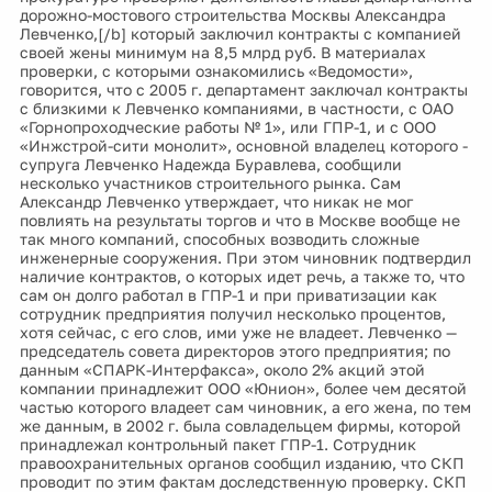
дорожно-мостового строительства Москвы Александра
Левченко,[/b] который заключил контракты с компанией
своей жены минимум на 8,5 млрд руб. В материалах
проверки, с которыми ознакомились «Ведомости»,
говорится, что с 2005 г. департамент заключал контракты
с близкими к Левченко компаниями, в частности, с ОАО
«Горнопроходческие работы № 1», или ГПР-1, и с ООО
«Инжстрой-сити монолит», основной владелец которого -
супруга Левченко Надежда Буравлева, сообщили
несколько участников строительного рынка. Сам
Александр Левченко утверждает, что никак не мог
повлиять на результаты торгов и что в Москве вообще не
так много компаний, способных возводить сложные
инженерные сооружения. При этом чиновник подтвердил
наличие контрактов, о которых идет речь, а также то, что
сам он долго работал в ГПР-1 и при приватизации как
сотрудник предприятия получил несколько процентов,
хотя сейчас, с его слов, ими уже не владеет. Левченко —
председатель совета директоров этого предприятия; по
данным «СПАРК-Интерфакса», около 2% акций этой
компании принадлежит ООО «Юнион», более чем десятой
частью которого владеет сам чиновник, а его жена, по тем
же данным, в 2002 г. была совладельцем фирмы, которой
принадлежал контрольный пакет ГПР-1. Сотрудник
правоохранительных органов сообщил изданию, что СКП
проводит по этим фактам доследственную проверку. СКП