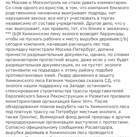
по Москве и Москонтроль не стали давать комментарии.
Со слов одного из юристов, в том, что компания близкого
родственника чиновника выигрывает подряды, нет
нарушения закона: все могут участвовать в торгах
независимо от состава учредителей. Другое дело, что у
нас выигрывает, как правило, тот, кто ближе к заказчику.
*** [b]В Химкинском лему экологи возводят баррикады,
чтобы не пускать рабочих к месту вырубки деревьев:[/b]
сегодня компания, начавшая расчищать лес под
прокладку магистрали Москва-Петербург, должна
принести разрешительные документы, однако, по словам
организатором протестной акции, даже если у них будет
разрешительная документация, их не пустят: экологи
установили на подъездах к этому району подобие
противотанковых ежей. Лидер движения в защиту
Химкинского леса Евгения Чирикова сказала СД, что
экологи нашли поддержку на Западе: остановить
спонсирование строительства трассы представителей
Европейского Банка Реконструкции и Развития призвала
мониторинговая организация Банк Уотч. После
обнародования планов вырубить часть Химкинского леса
под платную трассу на Петребург местные экологи, а
также Гринпис, Всемирный фонд дикой природы и другие
природоохранные организации выступили с протестами.
Согласно официальному сообщению Росавтодора,
вырубка деревьев в Химкинском лесу проводится