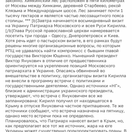
законно. Химкинский лес расположен в пяти километрах
от Москвы между Химками, деревней Старбеево, рекой
Клязьма и Международным шоссе. Лес занимает почти 1
тысячу гектаров и является частью лесозащитного пояса
столицы. *** [b]Завтра начинается восьмидневный визит
на Украину Патриарха Московского и всея Руси Кирилла.
[/b]Глава Русской православной церкви намеревается
посетить три города – Одессу, Днепропетровск и Киев.
Хотя речь идет о пастырском визите, в его рамках будут
решены многие организационные вопросы, по которым
РПЦ не удавалось найти компромисс с бывшим главой
государства Виктором Ющенко. Нынешний президент
Виктор Янукович в отличие от предшественника
ориентируется на укрепление позиций Московского
патриархата в Украине. Опасаясь обвинений во
вмешательстве в политику, организаторы визита Кирилла
не внесли в программу встречи с политиками и
государственными деятелями. Однако источники «НГ»,
близкие к администрации украинского президента,
утверждают, что встреча с Януковичем все же
запланирована: Кирилл получил от находящегося в
Крыму в отпуске Януковича частное приглашение. Те же
источники сообщают, что встреча назначена на пятницу,
однако место встречи пока не определено.
Планировалось, что Патриарх нанесет визит в Крым, но,
как предполагает все тот же источник, жара на юге
Украины может существенно подкорректировать планы. В