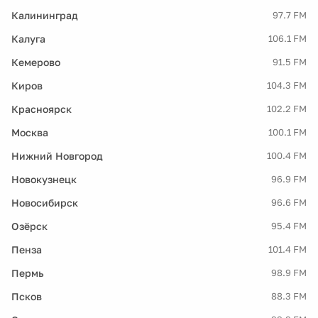
Калининград
97.7 FM
Калуга
106.1 FM
Кемерово
91.5 FM
Киров
104.3 FM
Красноярск
102.2 FM
Москва
100.1 FM
Нижний Новгород
100.4 FM
Новокузнецк
96.9 FM
Новосибирск
96.6 FM
Озёрск
95.4 FM
Пенза
101.4 FM
Пермь
98.9 FM
Псков
88.3 FM