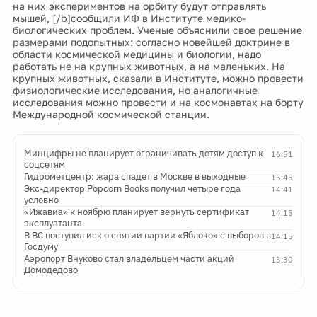
на них экспериментов на орбиту будут отправлять
мышей, [/b]сообщили ИФ в Институте медико-
биологических проблем. Ученые объяснили свое решение
размерами подопытных: согласно новейшей доктрине в
области космической медицины и биологии, надо
работать не на крупных животных, а на маленьких. На
крупных животных, сказали в Институте, можно провести
физиологические исследования, но аналогичные
исследования можно провести и на космонавтах на борту
Международной космической станции.
Минцифры не планирует ограничивать детям доступ к
16:51
соцсетям
Гидрометцентр: жара спадет в Москве в выходные
15:45
Экс-директор Popcorn Books получил четыре года
14:41
условно
«Ижавиа» к ноябрю планирует вернуть сертификат
14:15
эксплуатанта
В ВС поступил иск о снятии партии «Яблоко» с выборов в
14:15
Госдуму
Аэропорт Внуково стал владельцем части акций
13:30
Домодедово