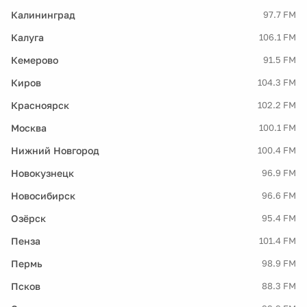
Калининград
97.7 FM
Калуга
106.1 FM
Кемерово
91.5 FM
Киров
104.3 FM
Красноярск
102.2 FM
Москва
100.1 FM
Нижний Новгород
100.4 FM
Новокузнецк
96.9 FM
Новосибирск
96.6 FM
Озёрск
95.4 FM
Пенза
101.4 FM
Пермь
98.9 FM
Псков
88.3 FM