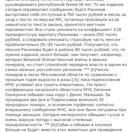
руководившего республикой более 16 лет. То же издание
сегодня опровергает сообщение, будто Рахимов
выторговал себе отступные в 750 тысяч рублей в месяц за
уход с поста: по версии МК, путаница произошла из-за
невнятности текста закона, принятого местным
парламентом. Все стали умножать на коэффициент 3,18
президентскую зарплату Рахимова — около 250 тысяч
рублей, а следовало умножать страховую часть пенсии -
приблизительно 25—30 тысяч рублей. Получается, что
пенсия Рахимова будет в районе 90 тысяч рублей, что, по
оуенке издания, много больше, чем получает, например,
ветеран Великой Отечественной войны в звании
генерала, но стоит спокойной передачи власти в одном из
самых важных российских регионов. *** [b]Число
пожаров в лесах Московской области по сравнению с
прошлым годом выросло в разы:[/b] пока подмосковное
МЧС успевает все тушить оперативно,. На пресс-
конференции начального областного МЧС Евгения
Секирина побывал наш корр-т Денис Малышев. За
прошедшие два дня в Подмосковье возникло 32
природных пожара , в основном торфяные; согласно
вчерашнему сообщению МЧС, все они были потушены при
помощи авиации. Сегодня метеорологи обещают сухую и
очень жаркую погоду с высокой степенью
пожароопасности. *** [b]Собак и обезьян в космосе
больше не будет: вместо этих животных для проведения