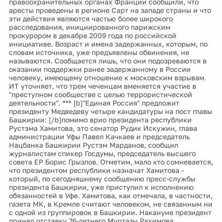
правоохранительных органах Франции сообщили, что
аресты проведены в регионе Сарт на западе страны и что
эти действия являются частью более широкого
расследования, инициированного парижским
прокурором в декабре 2009 года по российской
инициативе. Возраст и имена задержанных, которым, по
словам источника, уже предъявлены обвинения, не
называются. Сообщается лишь, что они подозреваются в
оказании поддержки ранее задержанному в России
человеку, имеющему отношение к московским взрывам.
ИТ уточняет, что трем чеченцам вменяется участие в
"преступном сообществе с целью террористической
деятельности". *** [b]"Единая Россия" предложит
президенту Медведеву четыре кандидатуры на пост главы
Башкирии: [/b]помимо врио президента республики
Рустэма Хамитова, это сенатор Рудик Искужин, глава
администрации Уфы Павел Качкаев и председатель
Нацбанка Башкирии Рустэм Марданов, сообщил
журналистам спикер Госдумы, председатель высшего
совета ЕР Борис Грызлов. Отметим, мало кто сомневается,
что президентом республики назначат Хамитова -
который, по сегодняшнему сообщению пресс-службы
президента Башкирии, уже приступил к исполнению
обязанностей в Уфе. Хамитова, как отмечала, в частности,
газета МК, в Кремле считают человеком, не связанным ни
с одной из группировок в Башкирии. Накануне президент
принял отставку 76-летнего Муртазы Рахимова,