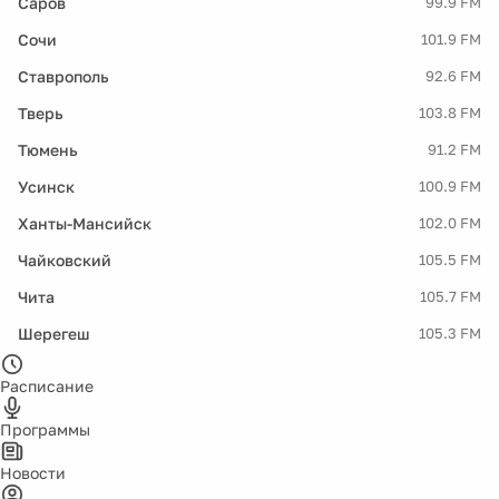
Саров
99.9 FM
Сочи
101.9 FM
Ставрополь
92.6 FM
Тверь
103.8 FM
Тюмень
91.2 FM
Усинск
100.9 FM
Ханты-Мансийск
102.0 FM
Чайковский
105.5 FM
Чита
105.7 FM
Шерегеш
105.3 FM
Расписание
Программы
Новости