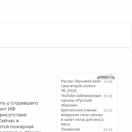
Реклама
Руслан Терновой взял
23:08
свое второе золото
ЧЕ-2026
YouTube заблокировал
23:08
каналы «Русской
ть у сгоревшего
общины»
ент ИФ
Британские ученые
22:53
присутствие
внедрили гены свиньи
в салат-латук для вкуса
Сейчас в
мяса
яется пожарная
Лишенная
22:53