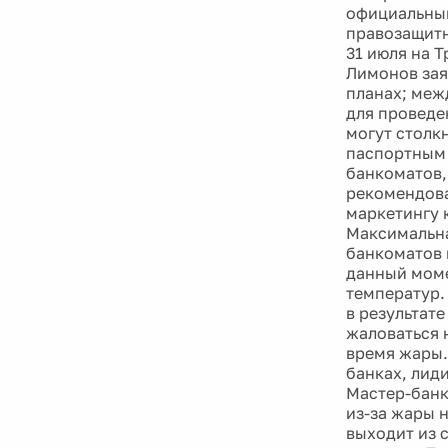
официальным
правозащитн
31 июля на 
Лимонов зая
планах; меж
для проведе
могут столк
паспортным 
банкоматов,
рекомендова
маркетингу 
Максимальна
банкоматов 
данный моме
температур.
в результат
жаловаться 
время жары.
банках, лид
Мастер-банк
из-за жары 
выходит из 