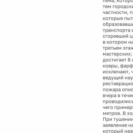
пена, котор
тем городск
частности, 
которые пыт
образовавши
транспорта 
сгоревший ц
в котором н
третьем эта
мастерских;
достигает 8
ковры, фарф
исключают, 
ведущий нау
реставрацио
пожара опис
вчера в теч
проводились
чего пример
метров. В х
При тушении
заявление н
который наз