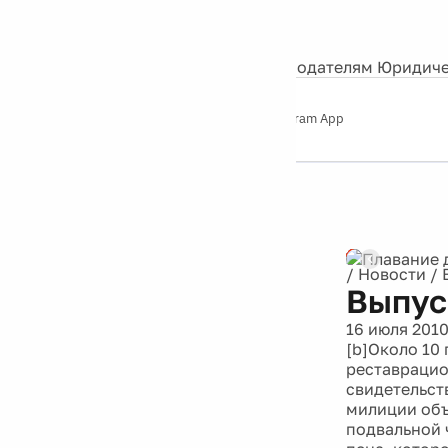
События
Контакты
О нас
Экскурсии
Silver Studio
Рекламодателям
Юридиче
Слушайте
App Store
Google Play
Telegram App
Серебряный
дождь
12+
/
Новости
/
Выпус
16 июля 201
[b]Около 10
реставрацио
свидетельст
милиции объ
подвальной 