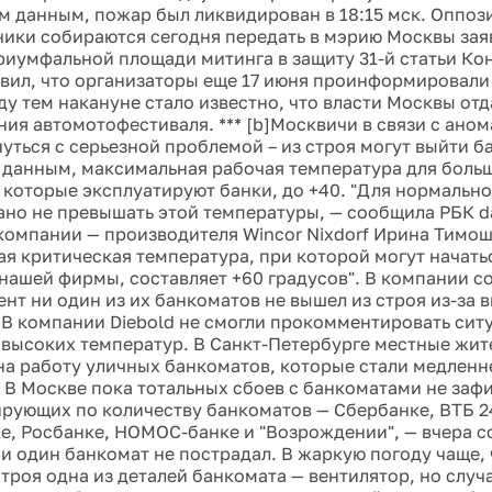
 данным, пожар был ликвидирован в 18:15 мск. Оппоз
ики собираются сегодня передать в мэрию Москвы зая
Триумфальной площади митинга в защиту 31-й статьи Ко
вил, что организаторы еще 17 июня проинформировали
ду тем накануне стало известно, что власти Москвы о
ния автомотофестиваля. *** [b]Москвичи в связи с ано
нуться с серьезной проблемой – из строя могут выйти б
данным, максимальная рабочая температура для боль
 которые эксплуатируют банки, до +40. "Для нормальн
но не превышать этой температуры, — сообщила РБК da
компании — производителя Wincor Nixdorf Ирина Тимош
я критическая температура, при которой могут начатьс
нашей фирмы, составляет +60 градусов". В компании с
нт ни один из их банкоматов не вышел из строя из-за 
 В компании Diebold не смогли прокомментировать си
е высоких температур. В Санкт-Петербурге местные жит
на работу уличных банкоматов, которые стали медленн
 В Москве пока тотальных сбоев с банкоматами не заф
ирующих по количеству банкоматов — Сбербанке, ВТБ 24
е, Росбанке, НОМОС-банке и "Возрождении", — вчера с
ни один банкомат не пострадал. В жаркую погоду чаще,
строя одна из деталей банкомата — вентилятор, но случ