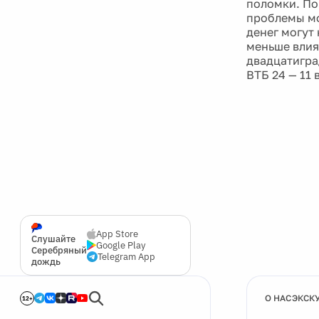
поломки. По
проблемы мо
денег могут
меньше влия
двадцатигра
ВТБ 24 — 11 
App Store
Слушайте
Google Play
Серебряный
Telegram App
дождь
О НАС
ЭКСК
12+