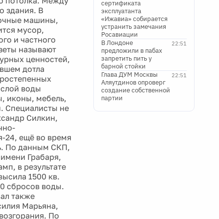
о потолка. Между
сертификата
о здания. В
эксплуатанта
«Ижавиа» собирается
вочные машины,
устранить замечания
ится мусор,
Росавиации
го и частного
В Лондоне
22:51
зеты называют
предложили в пабах
турных ценностей,
запретить пить у
барной стойки
евшем дотла
Глава ДУМ Москвы
22:51
оростепенных
Аляутдинов опроверг
 слой воды
создание собственной
, иконы, мебель,
партии
н. Специалисты не
ксандр Силкин,
чно-
-24, ещё во время
ь. По данным СКП,
 имени Грабаря,
мп, в результате
ысила 1500 кв.
60 сбросов воды.
вал также
силия Марьяна,
возгорания. По