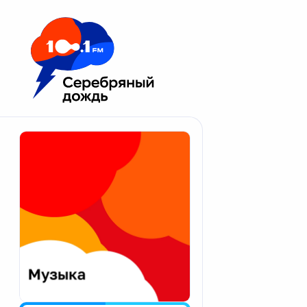
Москва 100.1 FM
Апатиты
Астрахань
Волгоград
Вологда
Екатеринбург
Иваново
Казань
Калининград
Калуга