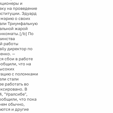
иционеры и
вку на проведение
нституции. Эдуард
 мэрию о своих
тдали Триумфальную
мальной жарой
анкоматы.[/b] По
шинства
ой работы
ily директор по
енко. —
я сбои в работе
ообщили, что на
высоких
туацию с поломками
ели стали
ее работать во
иксировано. В
, "Уралсибе",
ообщили, что пока
 чем обычно,
аются и другие