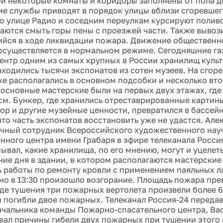
ой некоторые комнаты и коридоры заполнены от пола д
ие службы приводят в порядок улицы вблизи сгоревшег
по улице Радио и соседним переулкам курсируют поли
аются смыть горы пены с проезжей части. Также вывоз
йся в ходе ликвидации пожара. Движение общественно
осуществляется в нормальном режиме. Сегодняшние га
ентр одним из самых крупных в России хранилищ куль
аходились тысячи экспонатов из сотен музеев. На сгор
же располагались в основном подсобки и несколько вт
 основные мастерские были на первых двух этажах, где
 см. Бункер, где хранились отреставрированные картины
ор и другие музейные ценности, превратился в бассей
что часть экспонатов восстановить уже не удастся. Але
чный сотрудник Всероссийского художественного нау
нного центра имени Грабаря в эфире телеканала Россия
ывал, какие хранилища, по его мнению, могут и уцелет
ение дня в здании, в котором располагаются мастерские
 работы по ремонту кровли с применением паяльных ла
но в 13:30 произошло возгорание. Площадь пожара прев
оде тушения три пожарных вертолета произвели более 
 погибли двое пожарных. Телеканал Россия-24 переда
ачальника команды Пожарно-спасательного центра, Ва
вал причины гибели двух пожарных при тушении этого 