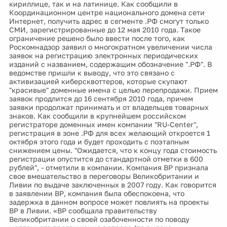
кириллице, так и на латинице. Как сообщили в
Координационном центре национального домена сети
Интернет, получить адрес в сегменте .РФ смогут только
СМИ, зарегистрированные до 12 мая 2010 года. Такое
ограничение решено было ввести после того, как
Роскомнадзор заявил о многократном увеличении числа
заявок на регистрацию электронных периодических
изданий с названием, содержащим обозначение ".РФ". В
ведомстве пришли к выводу, что это связано с
активизацией киберсквоттеров, которые скупают
"красивые" доменные имена с целью перепродажи. Прием
заявок продлится до 16 сентября 2010 года, причем
заявки продолжат принимать и от владельцев товарных
знаков. Как сообщили в крупнейшем российском
регистраторе доменных имен компании "RU-Center",
регистрация в зоне .РФ для всех желающий откроется 1
октября этого года и будет проходить с поэтапным
снижением цены. "Ожидается, что к концу года стоимость
регистрации опустится до стандартной отметки в 600
рублей", - отметили в компании. Компания ВР признала
свое вмешательство в переговоры Великобритании и
Ливии по выдаче заключенных в 2007 году. Как говорится
в заявлении ВР, компания была обеспокоена, что
задержка в данном вопросе может повлиять на проекты
ВР в Ливии. «ВР сообщала правительству
Великобритании о своей озабоченности по поводу