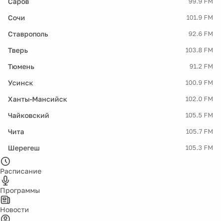
Саров
99.9 FM
Сочи
101.9 FM
Ставрополь
92.6 FM
Тверь
103.8 FM
Тюмень
91.2 FM
Усинск
100.9 FM
Ханты-Мансийск
102.0 FM
Чайковский
105.5 FM
Чита
105.7 FM
Шерегеш
105.3 FM
Расписание
Программы
Новости