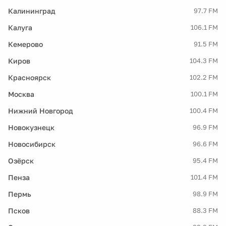
Калининград
97.7 FM
Калуга
106.1 FM
Кемерово
91.5 FM
Киров
104.3 FM
Красноярск
102.2 FM
Москва
100.1 FM
Нижний Новгород
100.4 FM
Новокузнецк
96.9 FM
Новосибирск
96.6 FM
Озёрск
95.4 FM
Пенза
101.4 FM
Пермь
98.9 FM
Псков
88.3 FM