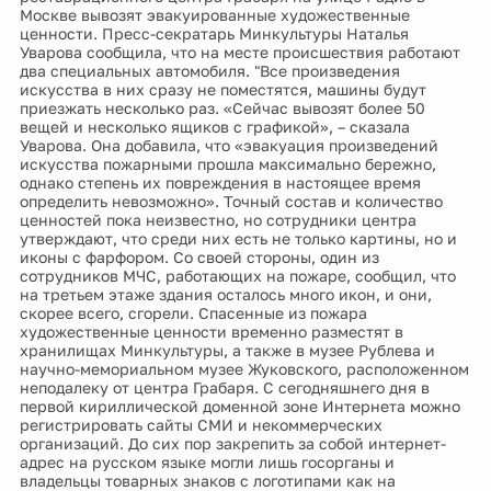
Москве вывозят эвакуированные художественные
ценности. Пресс-секратарь Минкультуры Наталья
Уварова сообщила, что на месте происшествия работают
два специальных автомобиля. "Все произведения
искусства в них сразу не поместятся, машины будут
приезжать несколько раз. «Сейчас вывозят более 50
вещей и несколько ящиков с графикой», – сказала
Уварова. Она добавила, что «эвакуация произведений
искусства пожарными прошла максимально бережно,
однако степень их повреждения в настоящее время
определить невозможно». Точный состав и количество
ценностей пока неизвестно, но сотрудники центра
утверждают, что среди них есть не только картины, но и
иконы с фарфором. Со своей стороны, один из
сотрудников МЧС, работающих на пожаре, сообщил, что
на третьем этаже здания осталось много икон, и они,
скорее всего, сгорели. Спасенные из пожара
художественные ценности временно разместят в
хранилищах Минкультуры, а также в музее Рублева и
научно-мемориальном музее Жуковского, расположенном
неподалеку от центра Грабаря. С сегодняшнего дня в
первой кириллической доменной зоне Интернета можно
регистрировать сайты СМИ и некоммерческих
организаций. До сих пор закрепить за собой интернет-
адрес на русском языке могли лишь госорганы и
владельцы товарных знаков с логотипами как на