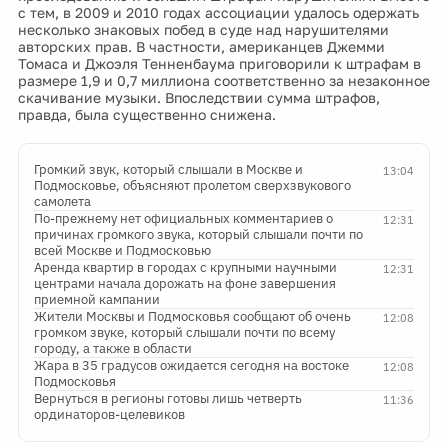
с тем, в 2009 и 2010 годах ассоциации удалось одержать
несколько знаковых побед в суде над нарушителями
авторских прав. В частности, американцев Джемми
Томаса и Джоэля Тенненбаума приговорили к штрафам в
размере 1,9 и 0,7 миллиона соответственно за незаконное
скачивание музыки. Впоследствии сумма штрафов,
правда, была существенно снижена.
Громкий звук, который слышали в Москве и
13:04
Подмосковье, объясняют пролетом сверхзвукового
самолета
По-прежнему нет официальных комментариев о
12:31
причинах громкого звука, который слышали почти по
всей Москве и Подмосковью
Аренда квартир в городах с крупными научными
12:31
центрами начала дорожать на фоне завершения
приемной кампании
Жители Москвы и Подмосковья сообщают об очень
12:08
громком звуке, который слышали почти по всему
городу, а также в области
Жара в 35 градусов ожидается сегодня на востоке
12:08
Подмосковья
Вернуться в регионы готовы лишь четверть
11:36
ординаторов-целевиков