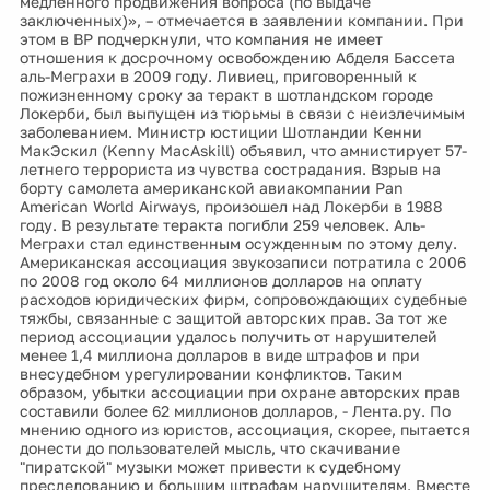
медленного продвижения вопроса (по выдаче
заключенных)», – отмечается в заявлении компании. При
этом в ВР подчеркнули, что компания не имеет
отношения к досрочному освобождению Абделя Бассета
аль-Меграхи в 2009 году. Ливиец, приговоренный к
пожизненному сроку за теракт в шотландском городе
Локерби, был выпущен из тюрьмы в связи с неизлечимым
заболеванием. Министр юстиции Шотландии Кенни
МакЭскил (Kenny MacAskill) объявил, что амнистирует 57-
летнего террориста из чувства сострадания. Взрыв на
борту самолета американской авиакомпании Pan
American World Airways, произошел над Локерби в 1988
году. В результате теракта погибли 259 человек. Аль-
Меграхи стал единственным осужденным по этому делу.
Американская ассоциация звукозаписи потратила с 2006
по 2008 год около 64 миллионов долларов на оплату
расходов юридических фирм, сопровождающих судебные
тяжбы, связанные с защитой авторских прав. За тот же
период ассоциации удалось получить от нарушителей
менее 1,4 миллиона долларов в виде штрафов и при
внесудебном урегулировании конфликтов. Таким
образом, убытки ассоциации при охране авторских прав
составили более 62 миллионов долларов, - Лента.ру. По
мнению одного из юристов, ассоциация, скорее, пытается
донести до пользователей мысль, что скачивание
"пиратской" музыки может привести к судебному
преследованию и большим штрафам нарушителям. Вместе