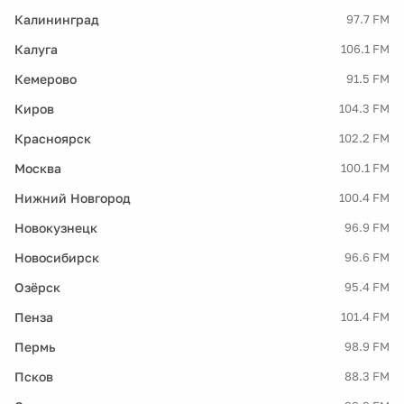
Калининград
97.7 FM
Калуга
106.1 FM
Кемерово
91.5 FM
Киров
104.3 FM
Красноярск
102.2 FM
Москва
100.1 FM
Нижний Новгород
100.4 FM
Новокузнецк
96.9 FM
Новосибирск
96.6 FM
Озёрск
95.4 FM
Пенза
101.4 FM
Пермь
98.9 FM
Псков
88.3 FM