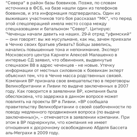
“Севера” в район базы боевиков. Позже, по словам
источника в ФСБ, на базе нашли один из телефонов
боевиков, и эта информация подтвердилась. Один из
выживших участников того боя рассказал “МК”, что перед
этой спецоперацией имела место ссора между
спецназовцами и батальоном “Север”. Цитирую:
"Чеченцы начали давить на наших. 29-й отряд “уфимский”
— они говорят: вы же мусульмане, как мы, зачем приехали
в Чечню своих братьев убивать? Бойцы завелись,
начались повышенные тона и непонимание. Эксперт
Московского центра Карнеги Алексей Малашенко в
интервью СД заявил, что обвинения, выдвинутые
спецназом ВВ в адрес чеченцев - не новые. Утечку
информации от местных силовиков к боевикам экперт
объяснил тем, что в Чечне масса родственных связей.
Компания ВР признала свое вмешательство в переговоры
Великобритании и Ливии по выдаче заключенных в 2007
году. Как говорится в заявлении ВР, компания была
обеспокоена, что задержка в данном вопросе может
повлиять на проекты ВР в Ливии. «ВР сообщала
правительству Великобритании о своей озабоченности по
поводу медленного продвижения вопроса (по выдаче
заключенных)», – отмечается в заявлении компании. При
этом в ВР подчеркнули, что компания не имеет
отношения к досрочному освобождению Абделя Бассета
аль-Меграхи в 2009 году.