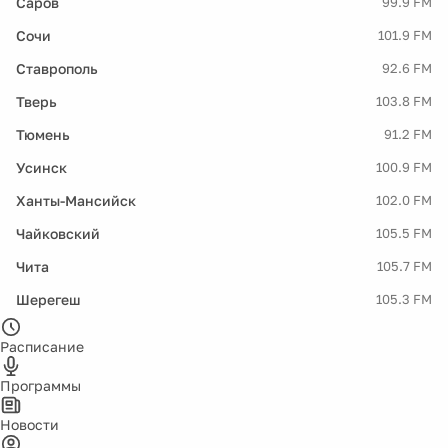
Саров
99.9 FM
Сочи
101.9 FM
Ставрополь
92.6 FM
Тверь
103.8 FM
Тюмень
91.2 FM
Усинск
100.9 FM
Ханты-Мансийск
102.0 FM
Чайковский
105.5 FM
Чита
105.7 FM
Шерегеш
105.3 FM
Расписание
Программы
Новости