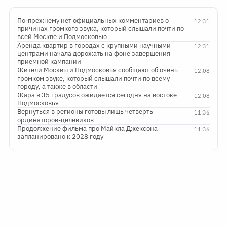
По-прежнему нет официальных комментариев о
12:31
причинах громкого звука, который слышали почти по
всей Москве и Подмосковью
Аренда квартир в городах с крупными научными
12:31
центрами начала дорожать на фоне завершения
приемной кампании
Жители Москвы и Подмосковья сообщают об очень
12:08
громком звуке, который слышали почти по всему
городу, а также в области
Жара в 35 градусов ожидается сегодня на востоке
12:08
Подмосковья
Вернуться в регионы готовы лишь четверть
11:36
ординаторов-целевиков
Продолжение фильма про Майкла Джексона
11:36
запланировано к 2028 году