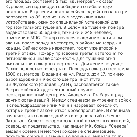
его площадь составила 2 тыс. кв. метров", - сказал
Куряков, он подтвердил сообщения о гибели двух
пожарных. В тушении пожара сейчас задействовано три
вертолета Ка-32, два из них с водовыливными
устройствами, один со специальной установкой для
горизонтального тушения. В целом на тушении пожара
задействовано 65 единиц техники и 248 человек,
отметили в МЧС. Пожар начался в административном
здании после полудня четверга, в районе мансарды и
крыши. Сейчас огонь нарастает, горят уже второй и
третий этажи. Пожару присвоена третья категория по
пятибалльной шкале сложности. Для тушения огня
вызваны три пожарных вертолета. Движение по улице
Радио полностью перекрыто. Площадь пожара превысила
1500 кв. метров. В здании на ул. Радио, дом 17, помимо
аэрогидродинамического центра института
им.Жуковского (филиал ЦАГИ), располагается также
Всероссийский художественный научно-
реставрационный центр им. Академика Грабаря и ряд
других организаций. Между спецназом внутренних войск
и спецподразделениями Чечни назревает конфликт,
который грозит закончиться кровопролитием. В спецназе
заявляют, что в ходе одной из спецопераций в Чечне
батальон “Север”, сформированный из местных жителей,
совершил предательство. Как пишет МК, бойцы “Севера”
выдали боевикам местонахождение спецназовцев,
похитили оружие и амуницию военных, вывезли трупы