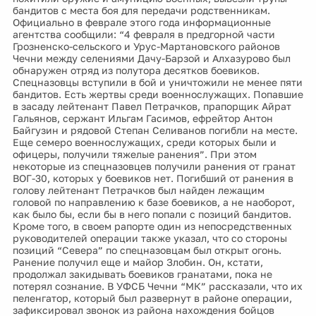
бандитов с места боя для передачи родственникам.
Официально в феврале этого года информационные
агентства сообщили: “4 февраля в предгорной части
Грозненско-сельского и Урус-Мартановского районов
Чечни между селениями Дачу-Барзой и Алхазурово был
обнаружен отряд из полутора десятков боевиков.
Спецназовцы вступили в бой и уничтожили не менее пяти
бандитов. Есть жертвы среди военнослужащих. Попавшие
в засаду лейтенант Павел Петрачков, прапорщик Айрат
Гальянов, сержант Ильгам Гасимов, ефрейтор Антон
Байгузин и рядовой Степан Селиванов погибли на месте.
Еще семеро военнослужащих, среди которых были и
офицеры, получили тяжелые ранения”. При этом
некоторые из спецназовцев получили ранения от гранат
ВОГ-30, которых у боевиков нет. Погибший от ранения в
голову лейтенант Петрачков был найден лежащим
головой по направлению к базе боевиков, а не наоборот,
как было бы, если бы в него попали с позиций бандитов.
Кроме того, в своем рапорте один из непосредственных
руководителей операции также указал, что со стороны
позиций “Севера” по спецназовцам был открыт огонь.
Ранение получил еще и майор Злобин. Он, кстати,
продолжал закидывать боевиков гранатами, пока не
потерял сознание. В УФСБ Чечни “МК” рассказали, что их
пеленгатор, который был развернут в районе операции,
зафиксировал звонок из района нахождения бойцов