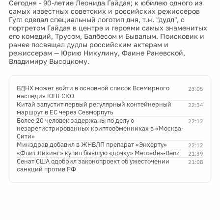
Сегодня - 90-летие Леонида Гайдая; к юбилею одного из
самых известных советских и российских режиссеров
Гугл сделал специальный логотип дня, т.н. "дудл", с
портретом Гайдая в центре и героями самых знаменитых
его комедий, Трусом, Балбесом и Бывалым. Поисковик и
ранее посвящал дудлы российским актерам и
режиссерам — Юрию Никулину, Фаине Раневской,
Владимиру Высоцкому.
ВДНХ может войти в основной список Всемирного
23:05
наследия ЮНЕСКО
Китай запустит первый регулярный контейнерный
22:34
маршрут в ЕС через Севморпуть
Более 20 человек задержаны по делу о
22:12
незарегистрированных криптообменниках в «Москва-
Сити»
Минздрав добавил в ЖНВЛП препарат «Энхерту»
22:12
«Флит Лизинг» купил бывшую «дочку» Mercedes-Benz
21:39
Сенат США одобрил законопроект об ужесточении
21:08
санкций против РФ