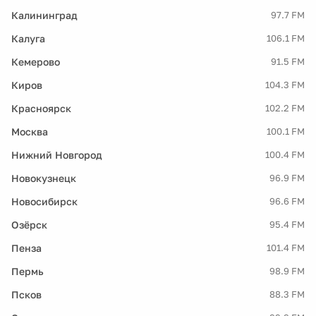
Калининград
97.7 FM
Калуга
106.1 FM
Кемерово
91.5 FM
Киров
104.3 FM
Красноярск
102.2 FM
Москва
100.1 FM
Нижний Новгород
100.4 FM
Новокузнецк
96.9 FM
Новосибирск
96.6 FM
Озёрск
95.4 FM
Пенза
101.4 FM
Пермь
98.9 FM
Псков
88.3 FM