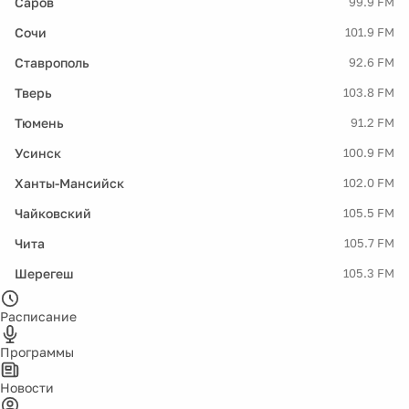
Саров
99.9 FM
Сочи
101.9 FM
Ставрополь
92.6 FM
Тверь
103.8 FM
Тюмень
91.2 FM
Усинск
100.9 FM
Ханты-Мансийск
102.0 FM
Чайковский
105.5 FM
Чита
105.7 FM
Шерегеш
105.3 FM
Расписание
Программы
Новости