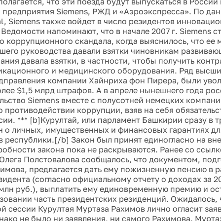
полагается, что эти поезда будут выпускаться в Росси
 предприятия Siemens, РЖД и «Аэроэкспресса». По дан
nal, Siemens также войдет в число резидентов инноваци
 Ведомости напоминают, что в начале 2007 г. Siemens 
о коррупционного скандала, когда выяснилось, что ее
шего руководства давали взятки чиновникам развивающ
ания давала взятки, в частности, чтобы получить контр
кационного и медицинского оборудования. Ряд высш
дправления компании Хайнриха фон Пирера, были увол
олее $1,5 млрд штрафов. А в апреле нынешнего года ро
льство Siemens вместе с полусотней немецких компан
о противодействии коррупции, взяв на себя обязательс
сии. *** [b]Курултай, или парламент Башкирии сразу в 
н о личных, имущественных и финансовых гарантиях дл
ав республики.[/b] Закон был принят единогласно на в
робности закона пока не раскрываются. Ранее со ссылк
Олега Полстовалова сообщалось, что документом, под
имова, предлагается дать ему пожизненную пенсию в р
зидента (согласно официальному отчету о доходах за 2
 млн руб.), выплатить ему единовременную премию и ост
зовании часть президентских резиденций. Ожидалось, 
й сессии Курултая Муртаза Рахимов лично огласит зая
днако не было ни заявления, ни самого Рахимова. Мурт