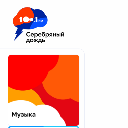
Москва 100.1 FM
Апатиты
Астрахань
Волгоград
Вологда
Екатеринбург
Иваново
Казань
Калининград
Калуга