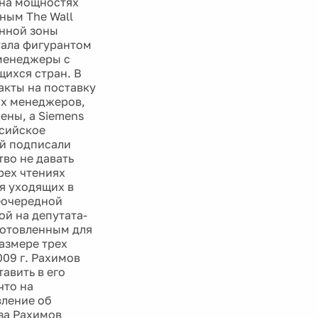
и на мощностях
ным The Wall
онной зоны
стала фигурантом
 менеджеры с
ихся стран. В
акты на поставку
их менеджеров,
ены, а Siemens
ссийское
ий подписали
тво не давать
трех чтениях
я уходящих в
неочередной
ой на депутата-
готовленным для
азмере трех
009 г. Рахимов
авить в его
что на
вление об
аза Рахимов