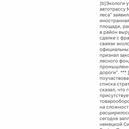
[b]Экологи 
автотрассу 
леса" заявил
иностранная
площади, ра
в район выр
сделке с фр
сваязи экол
официальных
признал зак
лесного фон
промышленно
дороги". **
поучаствова
списка стра
сказал, что 
присутствует
товарооборо
на сложност
расширилось
сегодня зап
немецкой Си