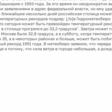
 Башкирию с 1993 года. За это время он неоднократно в
и заявлениями в адрес федеральной власти, но ему уд
b]В ближайшие несколько дней российская столица може
емпературных рекордов подряд: [/b]в Гидрометеобюро
то сегодня может быть превзойден температурный реко
 в столице прогрелся до 33,2 градусов". Завтра может 
в Москве было 32,8 градуса, а в субботу, когда темпера
о 35, а в некоторых районах и больше, может быть поби
ый рекорд 1951 года. В метеобюро заявили, что череда
 и потому, что сила ветра в городе небольшая, а дожд