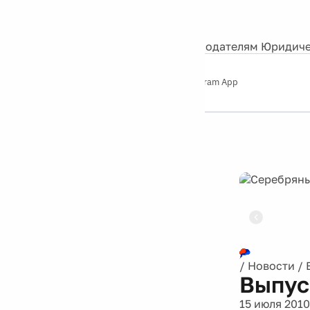
События
Контакты
О нас
Экскурсии
Silver Studio
Рекламодателям
Юридиче
Слушайте
App Store
Google Play
Telegram App
Серебряный
дождь
12+
Реклама
/
Новости
/
Выпус
15 июля 2010