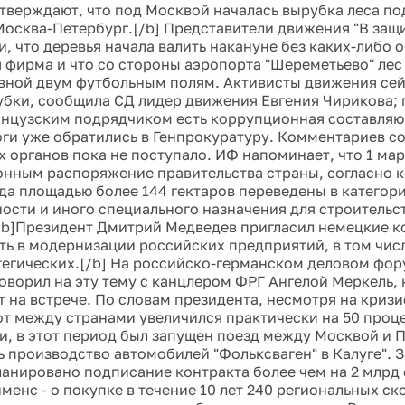
утверждают, что под Москвой началась вырубка леса по
Москва-Петербург.[/b] Представители движения "В защ
и, что деревья начала валить накануне без каких-либо 
 фирма и что со стороны аэропорта "Шереметьево" лес
вной двум футбольным полям. Активисты движения се
убки, сообщила СД лидер движения Евгения Чирикова; п
анцузским подрядчиком есть коррупционная составляющ
оги уже обратились в Генпрокуратуру. Комментариев с
 органов пока не поступало. ИФ напоминает, что 1 ма
онным распоряжение правительства страны, согласно 
да площадью более 144 гектаров переведены в категор
сти и иного специального назначения для строительс
* [b]Президент Дмитрий Медведев пригласил немецкие 
ть в модернизации российских предприятий, в том чис
тегических.[/b] На российско-германском деловом фо
говорил на эту тему с канцлером ФРГ Ангелой Меркель,
 на встрече. По словам президента, несмотря на кризи
т между странами увеличился практически на 50 проце
и, в этот период был запущен поезд между Москвой и 
 производство автомобилей "Фольксваген" в Калуге". З
ланировано подписание контракта более чем на 2 млрд
менс - о покупке в течение 10 лет 240 региональных с