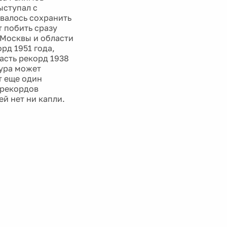
ыступал с
авалось сохранить
т побить сразу
 Москвы и области
рд 1951 года,
пасть рекорд 1938
тура может
т еще один
 рекордов
ей нет ни капли.