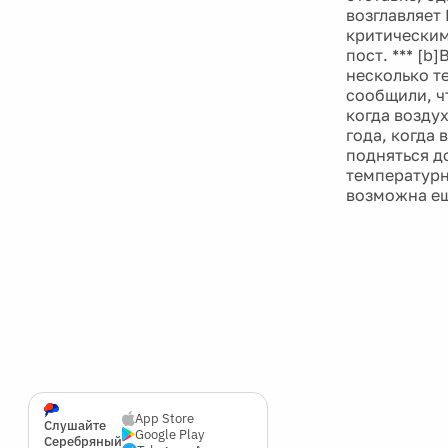
возглавляет
критическим
пост. *** [
несколько т
сообщили, ч
когда воздух
года, когда 
подняться д
температурн
возможна еще
App Store
Слушайте
Google Play
Серебряный