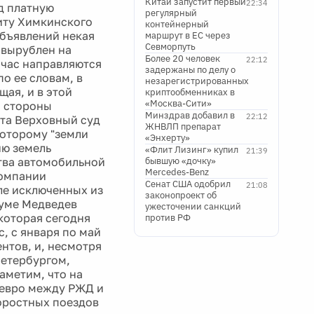
Китай запустит первый
22:34
д платную
регулярный
иту Химкинского
контейнерный
объявлений некая
маршрут в ЕС через
Севморпуть
 вырублен на
Более 20 человек
22:12
йчас направляются
задержаны по делу о
о ее словам, в
незарегистрированных
ая, и в этой
криптообменниках в
«Москва-Сити»
о стороны
Минздрав добавил в
22:12
рта Верховный суд
ЖНВЛП препарат
которому "земли
«Энхерту»
ию земель
«Флит Лизинг» купил
21:39
тва автомобильной
бывшую «дочку»
Mercedes-Benz
компании
Сенат США одобрил
21:08
ле исключенных из
законопроект об
руме Медведев
ужесточении санкций
 которая сегодня
против РФ
с, с января по май
нтов, и, несмотря
Петербургом,
аметим, что на
 евро между РЖД и
коростных поездов