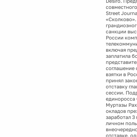
Desiro. Пред
совместного
Street Jour
«Сколково».
грандиозног
санкции выс
России комп
телекоммуни
включая пре
заплатила б
представите
соглашение 
взятки в Рос
принял зако
отставку гл
сессии. Под
единоросса 
Муртазы Рах
окладов пре
заработал 3
личном поль
внеочередно
отставке, о