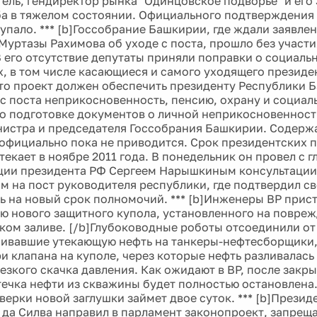
ель, гендиректор рынка "Одинцовское подворье" и его
ба в тяжелом состоянии. Официального подтверждения
тупало. *** [b]Госсобрание Башкирии, где ждали заявле
Муртазы Рахимова об уходе с поста, прошло без участи
В его отсутствие депутаты приняли поправки о социаль
, в том числе касающиеся и самого уходящего президе
то проект должен обеспечить президенту Республики 
 с поста неприкосновенность, пенсию, охрану и социал
о подготовке документов о личной неприкосновенност
истра и председателя Госсобрания Башкирии. Содерж
официально пока не приводится. Срок президентских 
екает в ноябре 2011 года. В понедельник он провел с г
ции президента РФ Сергеем Нарышкиным консультаци
м на пост руководителя республики, где подтвердил с
ь на новый срок полномочий. *** [b]Инженеры BP прис
ю нового защитного купола, установленного на повре
ком заливе. [/b]Глубоководные роботы отсоединили от
чивавшие утекающую нефть на танкеры-нефтесборщики,
и клапана на куполе, через которые нефть разливалась 
езкого скачка давления. Как ожидают в BP, после закры
течка нефти из скважины будет полностью остановлена
верки новой заглушки займет двое суток. *** [b]Презид
 да Силва направил в парламент законопроект, запре