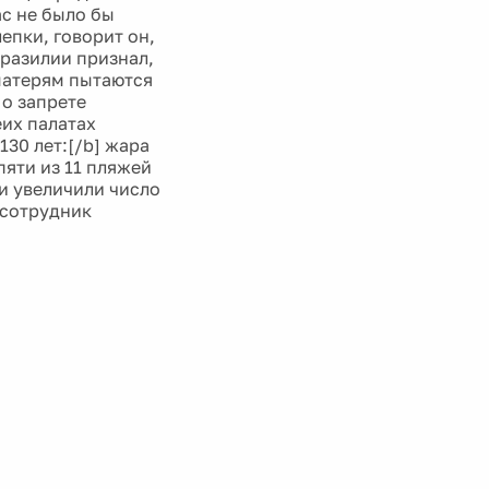
ас не было бы
епки, говорит он,
Бразилии признал,
 матерям пытаются
 о запрете
еих палатах
130 лет:[/b] жара
пяти из 11 пляжей
и увеличили число
 сотрудник