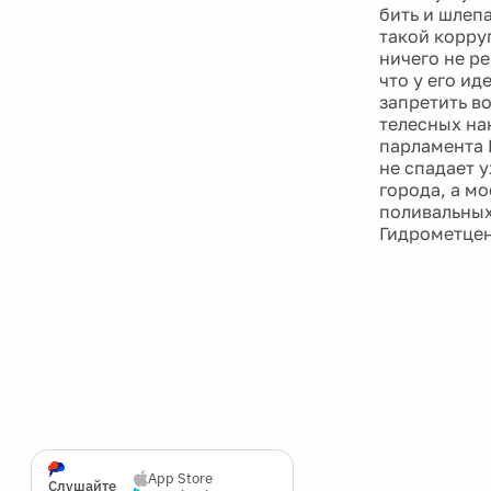
бить и шлепа
такой корру
ничего не ре
что у его и
запретить во
телесных на
парламента Б
не спадает 
города, а м
поливальных
Гидрометцен
App Store
Слушайте