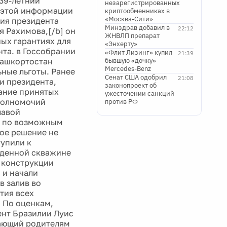
 39-летний
незарегистрированных
 этой информации
криптообменниках в
«Москва-Сити»
ния президента
Минздрав добавил в
22:12
я Рахимова,[/b] он
ЖНВЛП препарат
ных гарантиях для
«Энхерту»
нта. в Госсобрании
«Флит Лизинг» купил
21:39
Башкортостан
бывшую «дочку»
Mercedes-Benz
ьные льготы. Ранее
Сенат США одобрил
21:08
и президента,
законопроект об
ание принятых
ужесточении санкций
полномочий
против РФ
лавой
и по возможным
вое решение не
тупили к
жденной скважине
 конструкции
 и начали
в залив во
тия всех
. По оценкам,
ент Бразилии Луис
щающий родителям