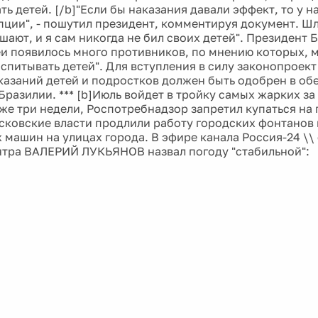
ть детей. [/b]"Если бы наказания давали эффект, то у н
пции", - пошутил президент, комментируя документ. Шл
шают, и я сам никогда не бил своих детей". Президент 
деи появилось много противников, по мнению которых,
спитывать детей". Для вступления в силу законопроект
казаний детей и подростков должен быть одобрен в об
разилии. *** [b]Июль войдет в тройку самых жарких за 
уже три недели, Роспотребнадзор запретил купаться на 
осковские власти продлили работу городских фонтанов 
 машин на улицах города. В эфире канала Россия-24 \\
тра ВАЛЕРИЙ ЛУКЬЯНОВ назвал погоду "стабильной":