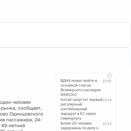
ВДНХ может войти в
23:05
основной список
Всемирного наследия
ЮНЕСКО
Китай запустит первый
22:34
один человек
регулярный
я рынка, сообщает,
контейнерный
лово Одинцовского
маршрут в ЕС через
Севморпуть
ив пассажира, 24-
Более 20 человек
22:12
и 49-летний
задержаны по делу о