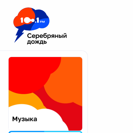
Москва 100.1 FM
Апатиты
Астрахань
Волгоград
Вологда
Екатеринбург
Иваново
Казань
Калининград
Калуга