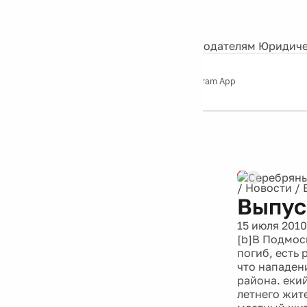
События
Контакты
О нас
Экскурсии
Silver Studio
Рекламодателям
Юридиче
Слушайте
App Store
Google Play
Telegram App
Серебряный
дождь
12+
/
Новости
/
Выпус
15 июля 2010
[b]В Подмос
погиб, есть 
что нападен
района. еки
летнего жите