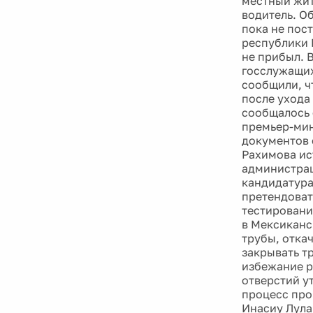
местный жит
водитель. О
пока не пос
республики 
не прибыл. 
госслужащих
сообщили, ч
после ухода
сообщалось 
премьер-мин
документов 
Рахимова ист
администра
кандидатура
претендоват
тестировани
в Мексиканс
трубы, отка
закрывать тр
избежание р
отверстий у
процесс про
Инасиу Лула