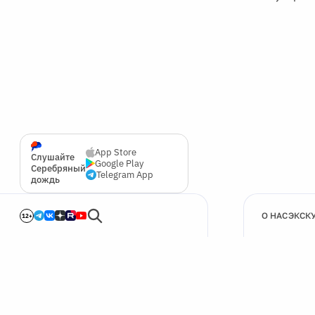
App Store
Слушайте
Google Play
Серебряный
Telegram App
дождь
О НАС
ЭКСК
12+