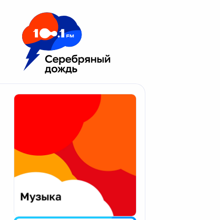
Москва 100.1 FM
Апатиты
Астрахань
Волгоград
Вологда
Екатеринбург
Иваново
Казань
Калининград
Калуга