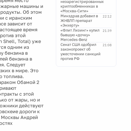
 время место
незарегистрированных
пожарные машины и
криптообменниках в
«Москва-Сити»
продукты. Об этом
Минздрав добавил в
22:12
чи с иранским
ЖНВЛП препарат
се зависит от
«Энхерту»
настоящее время
«Флит Лизинг» купил
21:39
ротив этой
бывшую «дочку»
Mercedes-Benz
Shell, Total) уже
Сенат США одобрил
21:08
тся одним из
законопроект об
у бензина в
ужесточении санкций
лей бензина в
против РФ
ия. Следует
зких в мире. Это
о топлива.
араком Обамой 2
тривают
нтракты с этой
ко от жары, но и
рожники действуют
овскеие дороги к
а Москвы Андрей
остях