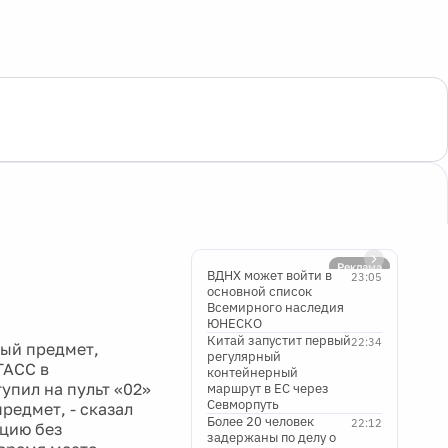
ВДНХ может войти в
23:05
основной список
Всемирного наследия
ЮНЕСКО
Китай запустит первый
22:34
ый предмет,
регулярный
ТАСС в
контейнерный
упил на пульт «02»
маршрут в ЕС через
Севморпуть
редмет, - сказал
Более 20 человек
22:12
нцию без
задержаны по делу о