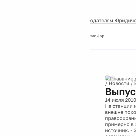
События
Контакты
О нас
Экскурсии
Silver Studio
Рекламодателям
Юридиче
Слушайте
App Store
Google Play
Telegram App
Серебряный
дождь
12+
Реклама
/
Новости
/
Выпус
14 июля 201
На станции 
внешне похо
правоохрани
примерно в 
источник. - 