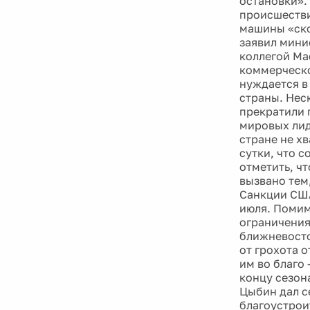
остановки».
происшестви
машины «ско
заявил мини
коллегой Ма
коммерческо
нуждается в
страны. Неск
прекратили 
мировых лид
стране не х
сутки, что с
отметить, ч
вызвано тем
Санкции США
июля. Помим
ограничения
ближневосто
от грохота 
им во благо
концу сезон
Цыбин дал с
благоустрои