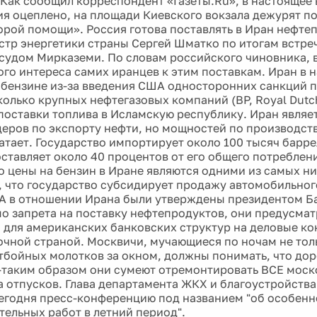
 Как сообщил корреспондент «Газеты.Ru», в настоящее
я оцеплено, на площади Киевского вокзала дежурят 
рой помощи». Россия готова поставлять в Иран нефте
стр энергетики страны Сергей Шматко по итогам встре
судом Мирказеми. По словам российского чиновника, в
го интереса самих иранцев к этим поставкам. Иран в 
 бензине из-за введения США односторонних санкций п
олько крупных нефтегазовых компаний (BP, Royal Dutch 
поставки топлива в Исламскую республику. Иран являе
еров по экспорту нефти, но мощностей по производств
ватает. Государство импортирует около 100 тысяч барре
оставляет около 40 процентов от его общего потреблен
то цены на бензин в Иране являются одними из самых ни
, что государство субсидирует продажу автомобильног
 в отношении Ирана были утверждены президентом Б
о запрета на поставку нефтепродуктов, они предусма
 для американских банковских структур на деловые ко
чной страной. Москвичи, мучающиеся по ночам не толь
отбойных молотков за окном, должны понимать, что до
 -таким образом они сумеют отремонтировать ВСЕ моск
а отпусков. Глава департамента ЖКХ и благоустройств
егодня пресс-конференцию под названием "об особенн
тельных работ в летний период".