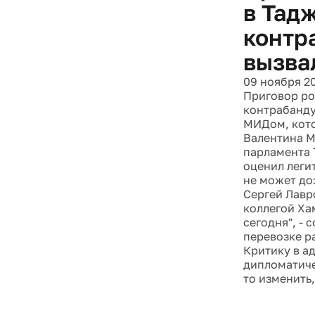
в Тадж
контр
вызва
09 ноября 2
Приговор ро
контрабанду
МИДом, кото
Валентина Ма
парламента 
оценил леги
не может до
Сергей Лавр
коллегой Ха
сегодня", -
перевозке р
Критику в ад
дипломатиче
то изменить,