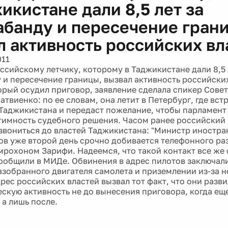
икистане дали 8,5 лет за
абанду и пересечение гран
л активность российских вл
011
ссийскому летчику, которому в Таджикистане дали 8,5 
 и пересечение границы, вызвал активность российских
рый осудил приговор, заявление сделала спикер Сове
твиенко: по ее словам, она летит в Петербург, где встр
Таджикистана и передаст пожелание, чтобы парламент
тимность судебного решения. Часом ранее российский
звониться до властей Таджикистана: "Министр иностра
ов уже второй день срочно добивается телефонного ра
мрохоном Зарифи. Надеемся, что такой контакт все же
 сообщили в МИДе. Обвинения в адрес пилотов заключали
азобранного двигателя самолета и приземлении из-за н
рес российских властей вызвал тот факт, что они разв
скую активность не до вынесения приговора, когда ещ
 а лишь после.