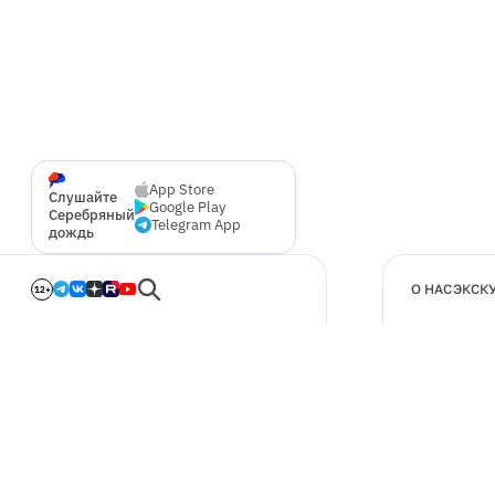
App Store
Слушайте
Google Play
Серебряный
Telegram App
дождь
О НАС
ЭКСК
12+