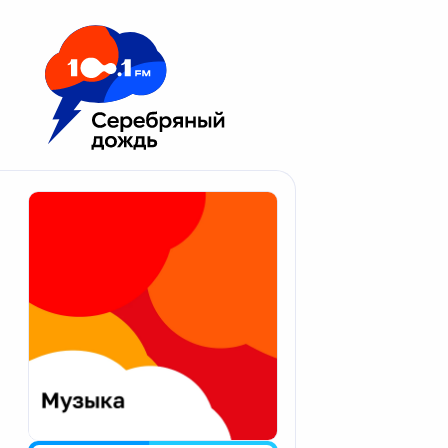
Москва 100.1 FM
Апатиты
Астрахань
Волгоград
Вологда
Екатеринбург
Иваново
Казань
Калининград
Калуга