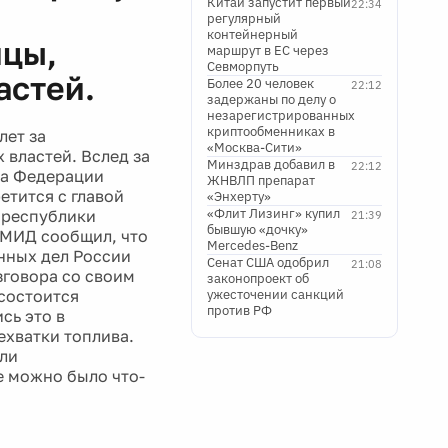
Китай запустит первый
22:34
регулярный
контейнерный
ицы,
маршрут в ЕС через
Севморпуть
астей.
Более 20 человек
22:12
задержаны по делу о
незарегистрированных
криптообменниках в
лет за
«Москва-Сити»
 властей. Вслед за
Минздрав добавил в
22:12
та Федерации
ЖНВЛП препарат
етится с главой
«Энхерту»
«Флит Лизинг» купил
 республики
21:39
бывшую «дочку»
 МИД сообщил, что
Mercedes-Benz
нных дел России
Сенат США одобрил
21:08
зговора со своим
законопроект об
 состоится
ужесточении санкций
против РФ
сь это в
ехватки топлива.
или
е можно было что-