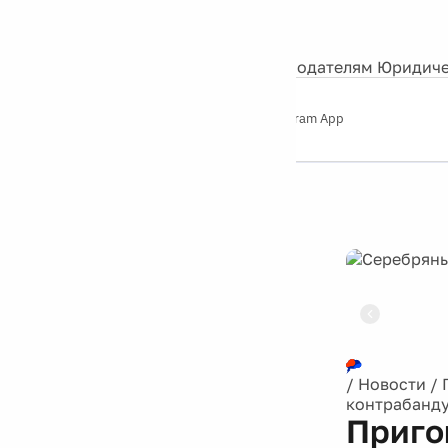
События
Контакты
О нас
Экскурсии
Silver Studio
Рекламодателям
Юридиче
Слушайте
App Store
Google Play
Telegram App
Серебряный
дождь
12+
Реклама
/
Новости
/
контрабанду
Приго