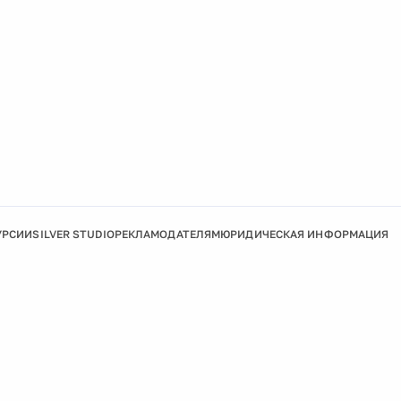
УРСИИ
SILVER STUDIO
РЕКЛАМОДАТЕЛЯМ
ЮРИДИЧЕСКАЯ ИНФОРМАЦИЯ