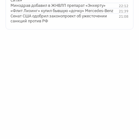
Сити»
Минздрав добавил в ЖНВЛП препарат «Энхерту»
22:12
«Флит Лизинг» купил бывшую «дочку» Mercedes-Benz
21:39
Сенат США одобрил законопроект об ужесточении
21:08
санкций против РФ