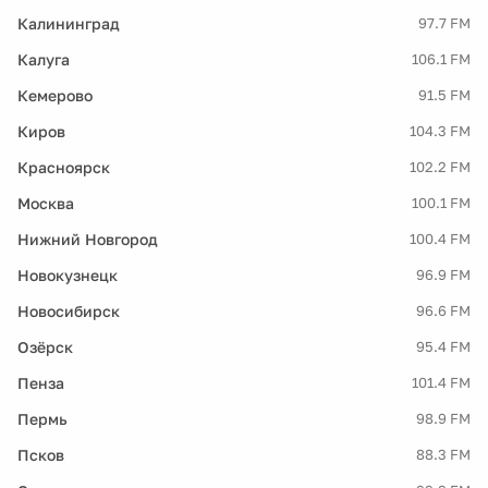
Калининград
97.7 FM
Калуга
106.1 FM
Кемерово
91.5 FM
Киров
104.3 FM
Красноярск
102.2 FM
Москва
100.1 FM
Нижний Новгород
100.4 FM
Новокузнецк
96.9 FM
Новосибирск
96.6 FM
Озёрск
95.4 FM
Пенза
101.4 FM
Пермь
98.9 FM
Псков
88.3 FM