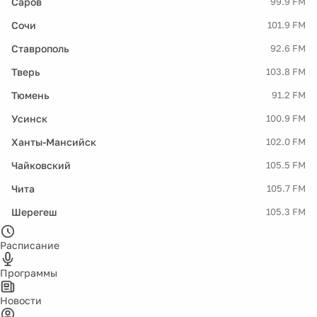
Саров
99.9 FM
Сочи
101.9 FM
Ставрополь
92.6 FM
Тверь
103.8 FM
Тюмень
91.2 FM
Усинск
100.9 FM
Ханты-Мансийск
102.0 FM
Чайковский
105.5 FM
Чита
105.7 FM
Шерегеш
105.3 FM
Расписание
Программы
Новости