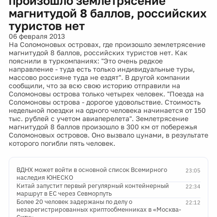
произошло землетрясение
магнитудой 8 баллов, российских
туристов нет
06 февраля 2013
На Соломоновых островах, где произошло землетрясение
магнитудой 8 баллов, российских туристов нет. Как
пояснили в туркомпаниях: "Это очень редкое
направление - туда есть только индивидуальные туры,
массово россияне туда не ездят". В другой компании
сообщили, что за всю свою историю отправили на
Соломоновы острова только четырех человек. "Поезда на
Соломоновы острова - дорогое удовольствие. Стоимость
недельной поездки на одного человека начинается от 150
тыс. рублей с учетом авиаперелета". Землетрясение
магнитудой 8 баллов произошло в 300 км от побережья
Соломоновых островов. Оно вызвало цунами, в результате
которого погибли пять человек.
ВДНХ может войти в основной список Всемирного
23:05
наследия ЮНЕСКО
Китай запустит первый регулярный контейнерный
22:34
маршрут в ЕС через Севморпуть
Более 20 человек задержаны по делу о
22:12
незарегистрированных криптообменниках в «Москва-