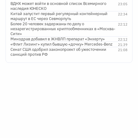
ВДНХ может войти в основной список Всемирного
23:05
наследия ЮНЕСКО
Китай запустит первый регулярный контейнерный
22:34
маршрут в ЕС через Севморпуть
Более 20 человек задержаны по делу о
22:12
незарегистрированных криптообменниках в «Москва-
Сити»
Минздрав добавил в ЖНВЛП препарат «Энхерту»
22:12
«Флит Лизинг» купил бывшую «дочку» Mercedes-Benz
21:39
Сенат США одобрил законопроект об ужесточении
21:08
санкций против РФ