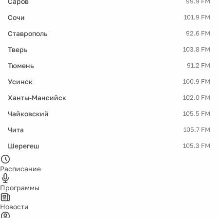
Саров
99.9 FM
Сочи
101.9 FM
Ставрополь
92.6 FM
Тверь
103.8 FM
Тюмень
91.2 FM
Усинск
100.9 FM
Ханты-Мансийск
102.0 FM
Чайковский
105.5 FM
Чита
105.7 FM
Шерегеш
105.3 FM
Расписание
Программы
Новости