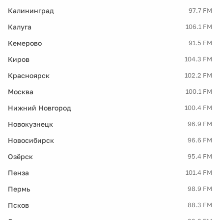
Калининград
97.7 FM
Калуга
106.1 FM
Кемерово
91.5 FM
Киров
104.3 FM
Красноярск
102.2 FM
Москва
100.1 FM
Нижний Новгород
100.4 FM
Новокузнецк
96.9 FM
Новосибирск
96.6 FM
Озёрск
95.4 FM
Пенза
101.4 FM
Пермь
98.9 FM
Псков
88.3 FM