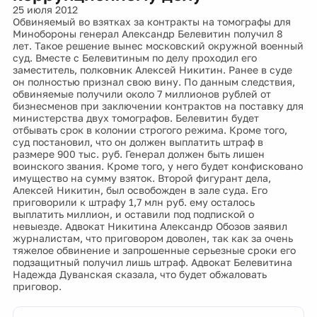
25 июля 2012
Обвиняемый во взятках за контракты на томографы для
Минобороны генерал Александр Белевитин получил 8
лет. Такое решение вынес московский окружной военный
суд. Вместе с Белевитиным по делу проходил его
заместитель, полковник Алексей Никитин. Ранее в суде
он полностью признал свою вину. По данным следствия,
обвиняемые получили около 7 миллионов рублей от
бизнесменов при заключении контрактов на поставку для
министерства двух томографов. Белевитин будет
отбывать срок в колонии строгого режима. Кроме того,
суд постановил, что он должен выплатить штраф в
размере 900 тыс. руб. Генерал должен быть лишен
воинского звания. Кроме того, у него будет конфисковано
имущество на сумму взяток. Второй фигурант дела,
Алексей Никитин, был освобожден в зале суда. Его
приговорили к штрафу 1,7 млн руб. ему осталось
выплатить миллион, и оставили под подпиской о
невыезде. Адвокат Никитина Александр Обозов заявил
журналистам, что приговором доволен, так как за очень
тяжелое обвинение и запрошенные серьезные сроки его
подзащитный получил лишь штраф. Адвокат Белевитина
Надежда Дуванская сказала, что будет обжаловать
приговор.