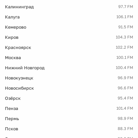
Калининград
97.7 FM
Калуга
106.1 FM
Кемерово
91.5 FM
Киров
104.3 FM
Красноярск
102.2 FM
Москва
100.1 FM
Нижний Новгород
100.4 FM
Новокузнецк
96.9 FM
Новосибирск
96.6 FM
Озёрск
95.4 FM
Пенза
101.4 FM
Пермь
98.9 FM
Псков
88.3 FM