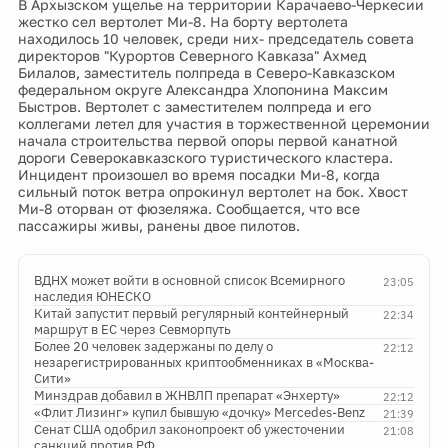
В Архызском ущелье на территории Карачаево-Черкесии
жестко сел вертолет Ми-8. На борту вертолета
находилось 10 человек, среди них- председатель совета
директоров "Курортов Северного Кавказа" Ахмед
Билалов, заместитель полпреда в Северо-Кавказском
федеральном округе Александра Хлопонина Максим
Быстров. Вертолет с заместителем полпреда и его
коллегами летел для участия в торжественной церемонии
начала строительства первой опоры первой канатной
дороги Северокавказского туристического кластера.
Инцидент произошел во время посадки Ми-8, когда
сильный поток ветра опрокинул вертолет на бок. Хвост
Ми-8 оторван от фюзеляжа. Сообщается, что все
пассажиры живы, ранены двое пилотов.
ВДНХ может войти в основной список Всемирного
23:05
наследия ЮНЕСКО
Китай запустит первый регулярный контейнерный
22:34
маршрут в ЕС через Севморпуть
Более 20 человек задержаны по делу о
22:12
незарегистрированных криптообменниках в «Москва-
Сити»
Минздрав добавил в ЖНВЛП препарат «Энхерту»
22:12
«Флит Лизинг» купил бывшую «дочку» Mercedes-Benz
21:39
Сенат США одобрил законопроект об ужесточении
21:08
санкций против РФ