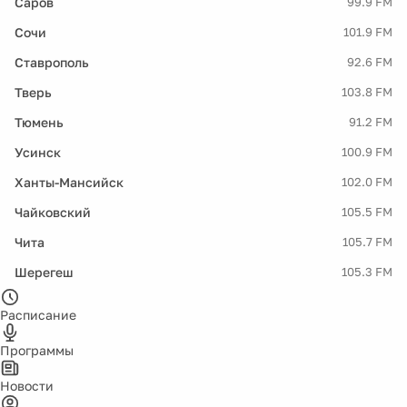
Саров
99.9 FM
Сочи
101.9 FM
Ставрополь
92.6 FM
Тверь
103.8 FM
Тюмень
91.2 FM
Усинск
100.9 FM
Ханты-Мансийск
102.0 FM
Чайковский
105.5 FM
Чита
105.7 FM
Шерегеш
105.3 FM
Расписание
Программы
Новости