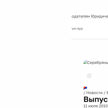
События
Контакты
О нас
Экскурсии
Silver Studio
Рекламодателям
Юридиче
Слушайте
App Store
Google Play
Telegram App
Серебряный
дождь
12+
Реклама
/
Новости
/
Выпус
11 июля 2010