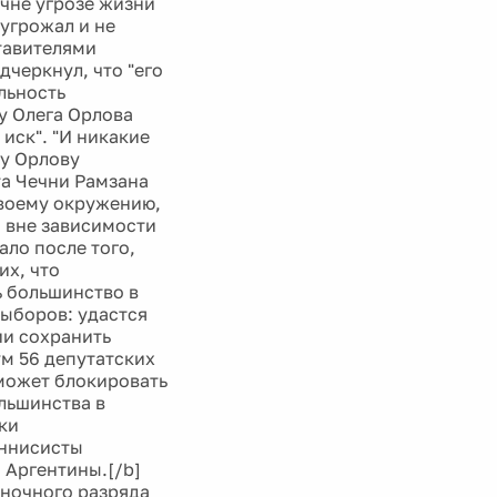
чне угрозе жизни
 угрожал и не
ставителями
дчеркнул, что "его
льность
у Олега Орлова
 иск". "И никакие
гу Орлову
та Чечни Рамзана
своему окружению,
 вне зависимости
ало после того,
их, что
ь большинство в
выборов: удастся
ии сохранить
м 56 депутатских
сможет блокировать
льшинства в
ки
еннисисты
 Аргентины.[/b]
иночного разряда