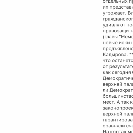
отдельных п
их представ
угрожает. Вл
гражданског
удивляют по
правозащитн
(главы "Мемо
новые иски 
предъявлено
Кадырова. *
что останет
от результа
как сегодня
Демократиче
верхней пал
ли Демократ
большинство
мест. А так
законопроек
верхней пал
гарантирова
сравняли сч
На кортах м