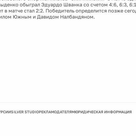
денко обыграл Эдуардо Шванка со счетом 4:6, 6:3, 6:1,
т в матче стал 2:2. Победитель определится позже сего
илом Южным и Давидом Налбандяном.
УРСИИ
SILVER STUDIO
РЕКЛАМОДАТЕЛЯМ
ЮРИДИЧЕСКАЯ ИНФОРМАЦИЯ