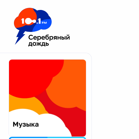
Москва 100.1 FM
Апатиты
Астрахань
Волгоград
Вологда
Екатеринбург
Иваново
Казань
Калининград
Калуга