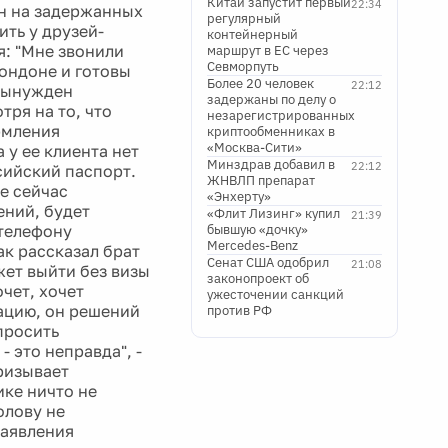
Китай запустит первый
22:34
ен на задержанных
регулярный
ть у друзей-
контейнерный
я: "Мне звонили
маршрут в ЕС через
Севморпуть
Лондоне и готовы
Более 20 человек
22:12
 вынужден
задержаны по делу о
ря на то, что
незарегистрированных
рмления
криптообменниках в
«Москва-Сити»
 у ее клиента нет
Минздрав добавил в
22:12
сийский паспорт.
ЖНВЛП препарат
де сейчас
«Энхерту»
ений, будет
«Флит Лизинг» купил
21:39
 телефону
бывшую «дочку»
Mercedes-Benz
ак рассказал брат
Сенат США одобрил
21:08
жет выйти без визы
законопроект об
чет, хочет
ужесточении санкций
уацию, он решений
против РФ
просить
 это неправда", -
ризывает
ке ничто не
олову не
заявления