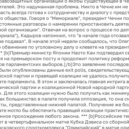
равозащитных организаций о якобы существующей в Че
ителей. Это надуманная проблема. Никто в Чечне им не
асть всегда готова к сотрудничеству и диалогу с пред
о общества. Говоря о "Мемориале", президент Чечни по
стоянные разговоры о намерении приостановить деяте
ой организации". Отвечая на вопрос о процессе по дел
риала"), Кадыров напомнил, что "в начале года отозвал
не подавал". В начале этой недели сообщалось, что Оле
 обвинение по уголовному делу о клевете на президен
** [b]Премьер-министр Японии Наото Кан подтвердил 
ся на премьерском посту и продолжит политику реформ
тов парламентских выборов.[/b]Это заявление последов
 были опубликованы данные exit polls, свидетельствующ
ской партии и правящей коалиции не удалось получит
ате парламента. В этом и заключалась главная интрига 
ической партии и коалиционной Новой народной парт
. Для этого коалиции нужно было получить как миниму
 как большинство в палате получила оппозиция, то она 
ты, представленные нижней палатой. Получение же бо
ате могло бы обеспечить правящей коалиции практичес
нное прохождение любого закона. *** [b]Российские т
ет в четвертьфинальном матче Кубка Дэвиса со сборной
осковского спорткомплекса "Олимпийский" в матче од