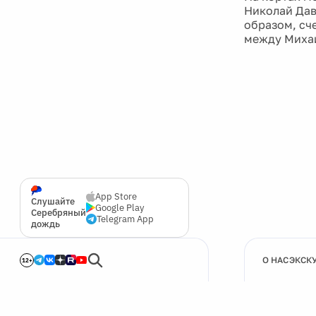
Николай Давы
образом, сче
между Миха
App Store
Слушайте
Google Play
Серебряный
Telegram App
дождь
О НАС
ЭКСК
12+