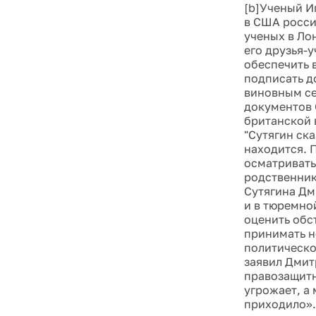
[b]Ученый И
в США росси
ученых в Ло
его друзья-у
обеспечить 
подписать д
виновным се
документов 
британской 
"Сутягин ска
находится. 
осматривать
родственник
Сутягина Дм
и в тюремной
оценить обст
принимать н
политическог
заявил Дмит
правозащитн
угрожает, а
приходило».