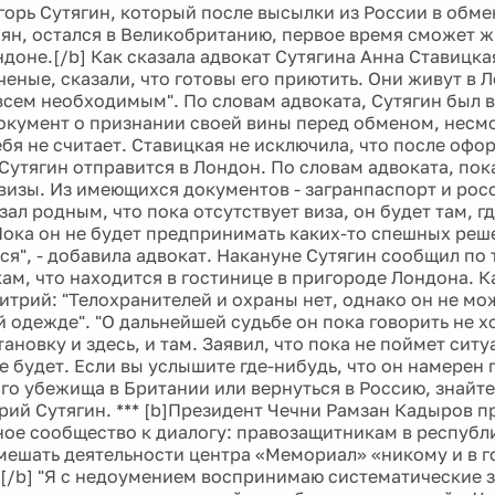
горь Сутягин, который после высылки из России в обм
ян, остался в Великобританию, первое время сможет жи
ндоне.[/b] Как сказала адвокат Сутягина Анна Ставицка
ченые, сказали, что готовы его приютить. Они живут в 
всем необходимым". По словам адвоката, Сутягин был
окумент о признании своей вины перед обменом, несмот
бя не считает. Ставицкая не исключила, что после офо
Сутягин отправится в Лондон. По словам адвоката, пока
визы. Из имеющихся документов - загранпаспорт и рос
зал родным, что пока отсутствует виза, он будет там, г
Пока он не будет предпринимать каких-то спешных реш
ся", - добавила адвокат. Накануне Сутягин сообщил по
ам, что находится в гостинице в пригороде Лондона. К
итрий: "Телохранителей и охраны нет, однако он не мо
 одежде". "О дальнейшей судьбе он пока говорить не хо
ановку и здесь, и там. Заявил, что пока не поймет сит
е будет. Если вы услышите где-нибудь, что он намерен 
о убежища в Британии или вернуться в Россию, знайте -
рий Сутягин. *** [b]Президент Чечни Рамзан Кадыров п
ое сообщество к диалогу: правозащитникам в республи
 мешать деятельности центра «Мемориал» «никому и в г
[/b] "Я с недоумением воспринимаю систематические 