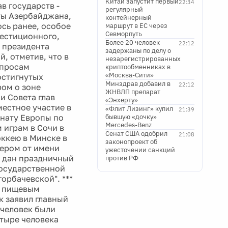
Китай запустит первый
22:34
в государств -
регулярный
нты Азербайджана,
контейнерный
сь ранее, особое
маршрут в ЕС через
Севморпуть
естиционного,
Более 20 человек
22:12
 президента
задержаны по делу о
, отметив, что в
незарегистрированных
опросам
криптообменниках в
«Москва-Сити»
остигнутых
Минздрав добавил в
22:12
ром о зоне
ЖНВЛП препарат
и Совета глав
«Энхерту»
местное участие в
«Флит Лизинг» купил
21:39
онату Европы по
бывшую «дочку»
Mercedes-Benz
 играм в Сочи в
Сенат США одобрил
21:08
оккею в Минске в
законопроект об
чером от имени
ужесточении санкций
т дан праздничный
против РФ
государственной
орбачевской". ***
с пищевым
к заявил главный
 человек были
тыре человека