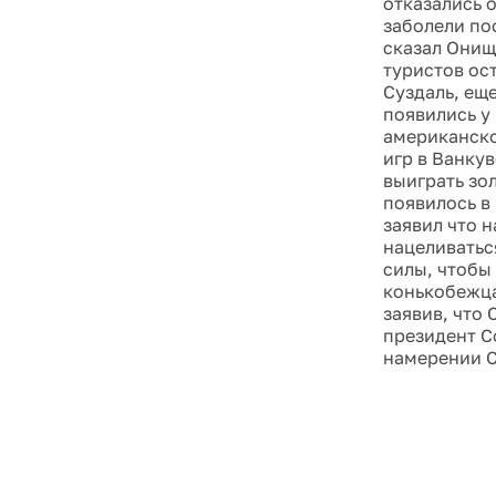
отказались 
заболели по
сказал Онищ
туристов ост
Суздаль, ещ
появились у 
американско
игр в Ванку
выиграть зо
появилось в
заявил что 
нацеливатьс
силы, чтобы
конькобежца
заявив, что
президент С
намерении С