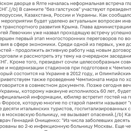
йском дворце в Ялте началась неформальная встреча гла
СНГ.[/b] В саммите "без галстуков" участвуют президе
лоруссии, Казахстана, России и Украины. Как сообщало
 мероприятии будет уделено актуальным вопросам инв
и транспортного развития Крыма. Глава администрации
гей Левочкин уже назвал проходящую встречу успешной
вершен первый этап многосторонних переговоров по в
вия в сфере экономики. Среди одной из первых, уже д
стей - продолжить активную работу над новым догово
орговли и рассмотреть эту тему на очередном заседани
СНГ. Кроме того, президент сочли целесообразным сов
ве и модернизации стадионов при подготовке к Чемпи
торый состоится на Украине в 2012 году, и Олимпийским
"Приветствуем также проведение Чемпионата мира по х
 - говорится в совместном документе. Позже сегодня ве
Украины, которому накануне исполнилось 60 лет, буде
официальной информации, юбиляр встретит гостей на 
в Форосе, которую многие по старой памяти называют "г
е десяти итальянских туристов, госпитализированных 
 в московскую больницу, не вызывает опасений.[/b] Ка
врач Геннадий Онищенко: "Из числа заболевших десять
рованы во 2-ю инфекционную больницу Москвы. Еще че