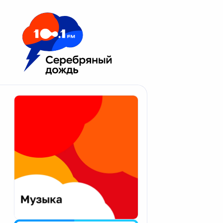
Москва 100.1 FM
Апатиты
Астрахань
Волгоград
Вологда
Екатеринбург
Иваново
Казань
Калининград
Калуга