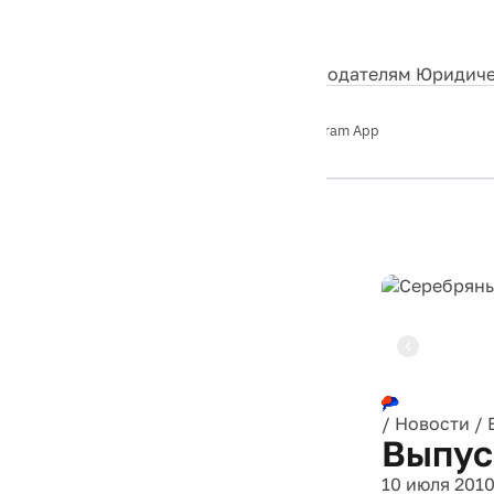
События
Контакты
О нас
Экскурсии
Silver Studio
Рекламодателям
Юридиче
Слушайте
App Store
Google Play
Telegram App
Серебряный
дождь
12+
Реклама
/
Новости
/
Выпус
10 июля 201