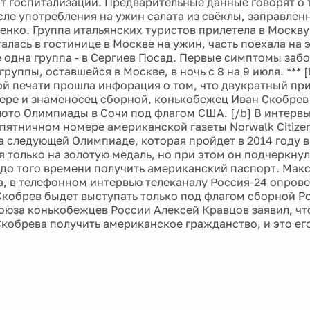
от госпитализации. Предварительные данные говорят о 
сле употребления на ужин салата из свёклы, заправленн
енко. Группа итальянских туристов прилетела в Москву 
алась в гостинице в Москве на ужин, часть поехала на 
е одна группа - в Сергиев Посад. Первые симптомы заб
группы, оставшейся в Москве, в ночь с 8 на 9 июля. *** 
й печати прошла инфорация о том, что двукратный пр
вере и знаменосец сборной, конькобежец Иван Скобре
лото Олимпиады в Сочи под флагом США. [/b] В интервь
 пятничном номере американской газеты Norwalk Citize
на следующей Олимпиаде, которая пройдет в 2014 году в
я только на золотую медаль, но при этом он подчеркнул
 до того времени получить американский паспорт. Макс
, в телефонном интервью телеканалу Россия-24 опрове
 Скобрев быдет выступать только под флагом сборной Р
оюза конькобежцев России Алексей Кравцов заявил, что
кобрева получить американское гражданство, и это ег