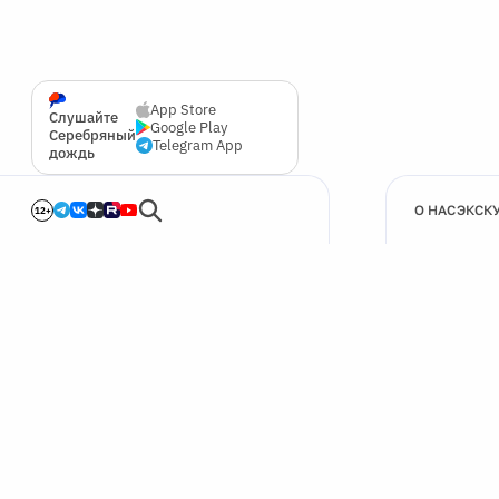
App Store
Слушайте
Google Play
Серебряный
Telegram App
дождь
О НАС
ЭКСК
12+
🍪
Мы используем cookie для улучшения работы сайта.