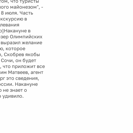
том, что туристы
ого майонезом", -
8 июля. Часть
экскурсию в
олевания
[b]Накануне в
изер Олимпийских
в выразил желание
ю, которое
n, Скобрев якобы
 Сочи, он будет
, что приложит все
им Матвеев, агент
рг это сведения,
оссии. Накануне
 не знает о
о удивило.