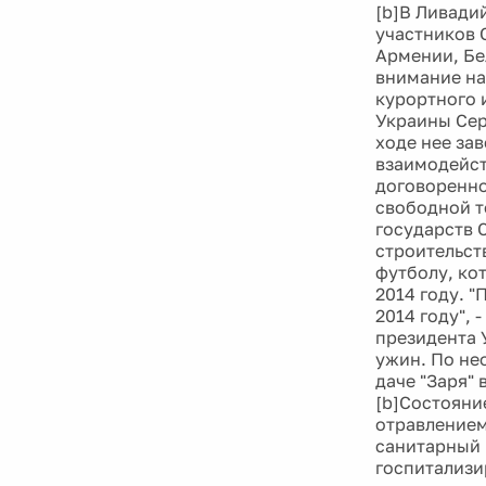
[b]В Ливади
участников 
Армении, Бе
внимание на
курортного 
Украины Сер
ходе нее за
взаимодейст
договоренно
свободной т
государств 
строительст
футболу, ко
2014 году. 
2014 году",
президента 
ужин. По не
даче "Заря" 
[b]Состояни
отравлением
санитарный 
госпитализи