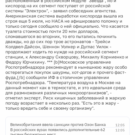
расположенный в российском модуле "Звезда", но и
кислород на их сегмент поступает от российской
системы "Электрон", - заявил собеседник агентства.
Американская система выработки кислорода вышла из
строя еще 5 июля, но НАСА не афишировало поломку и
только сегодня сообщило о ней официально. Что касается
туалета стоимостью почти 20 млн долларов,
сломавшегося во вторник, то его пытались починить
дважды, но до сих пор трое астронавтов - Трейси
Колдвел-Дайсон, Шеннон Уолкер и Дуглас Уилок -
продолжают ходить по нужде на российский сегмент
станции, к Александру Скворцову, Михаилу Корниенко и
Федору Юрчихину. *** [b]Московское управление
Роспотребнадзора рекомендует в нынешнюю жару особо
остерегаться покупок шаурмы, хот-догов и прочего фаст-
фуда,[/b] сообщили ИФ в столичном управлении
Роспотребнадзора. "Температура воздуха в Москве на
данный момент как в термостате, и это идеальная среда
для размножения различных микроорганизмов", -
отметил эксперт. Риск кишечных заболеваний в жаркую
погоду возрастает в несколько раз. "Есть это в жару -
только вредить себе и своему организму".
Великобритания ввела санкции против Озон Банка
12:05
В российских вузах появились дополнительные 62
12:05
тысячи бюджетных мест