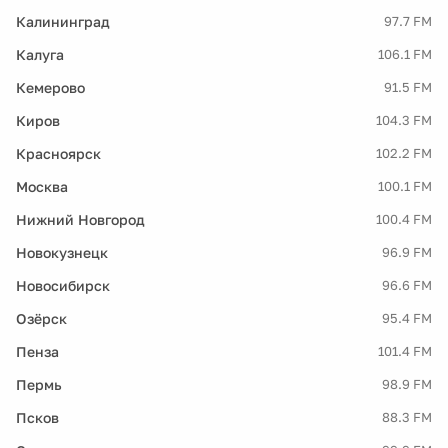
Калининград
97.7 FM
Калуга
106.1 FM
Кемерово
91.5 FM
Киров
104.3 FM
Красноярск
102.2 FM
Москва
100.1 FM
Нижний Новгород
100.4 FM
Новокузнецк
96.9 FM
Новосибирск
96.6 FM
Озёрск
95.4 FM
Пенза
101.4 FM
Пермь
98.9 FM
Псков
88.3 FM