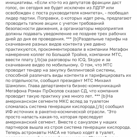
инициативы. «Если кто-то из депутатов фракции даст
голос, он сегодня же будет исключен из ЛДПР или
освобожден с поста руководителя комитета», - пообещал
лидер партии. Поправки, о которых идет речь, предлагают
проводить тапкие акции с учетом требований
безопасности движения, а организаторы мероприятия
должны подавать уведомление не позднее трех рабочих
дней до дня ее проведения. *** [b]Раздельные тарифы на
скачивание разных видов контента уже давно
практикуются, прокомментировали в компании Мегафон
намерение коллег по Большой Тройке, компании МТС,
ввести плату [/b]за разговоры по ICQ, Skype и за
скачивание видео по мобильному. О том, что МТС
проводит тендер на закупку биллинговой системы,
способной различать виды контента и тарифицировать их
по отдельности, сообщил президент МТС Михаил
Шамолин. Глава департамента бизнес-коммуникаций
Мегафона Роман ПрОколов сказал СД, что компания
проводит такую практику уже много лет. *** [b]На
американском сегменте МКС вслед за туалетом
сломалась система генерации кислорода,[/b] сообщил
ИФ источник в ракетно-космической отрасли. "Это
просто напасть какая-то, которая преследует
американский сегмент. Вместе с санузлом у наших
партнеров вышла из строя система генерации кислорода.
Теперь астронавты НАСА не только ходят в туалет,