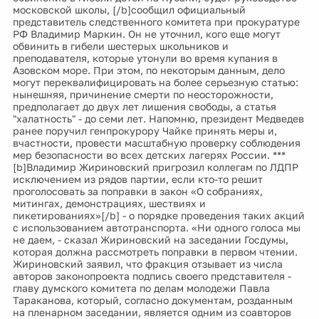
московской школы, [/b]сообщил официальный
представитель следственного комитета при прокуратуре
РФ Владимир Маркин. Он не уточнил, кого еще могут
обвинить в гибели шестерых школьников и
преподавателя, которые утонули во время купания в
Азовском море. При этом, по некоторым данным, дело
могут переквалифицировать на более серьезную статью:
нынешняя, причинение смерти по неосторожности,
предполагает до двух лет лишения свободы, а статья
"халатность" - до семи лет. Напомню, президент Медведев
ранее поручил генпрокурору Чайке принять меры и,
вчастности, провести масштабную проверку соблюдения
мер безопасности во всех детских лагерях России. ***
[b]Владимир Жириновский пригрозил коллегам по ЛДПР
исключением из рядов партии, если кто-то решит
проголосовать за поправки в закон «О собраниях,
митингах, демонстрациях, шествиях и
пикетированиях»[/b] - о порядке проведения таких акций
с использованием автотранспорта. «Ни одного голоса мы
не даем, - сказал Жириновский на заседании Госдумы,
которая должна рассмотреть поправки в первом чтении.
Жириновский заявил, что фракция отзывает из числа
авторов законопроекта подпись своего представителя -
главу думского комитета по делам молодежи Павла
Тараканова, который, согласно документам, розданным
на пленарном заседании, является одним из соавторов