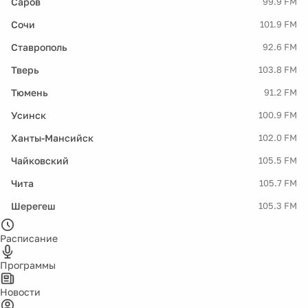
Саров
99.9 FM
Сочи
101.9 FM
Ставрополь
92.6 FM
Тверь
103.8 FM
Тюмень
91.2 FM
Усинск
100.9 FM
Ханты-Мансийск
102.0 FM
Чайковский
105.5 FM
Чита
105.7 FM
Шерегеш
105.3 FM
Расписание
Программы
Новости