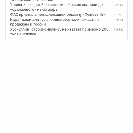
Уровень погодной опасности в Москве подняли до
12:05
«оранжевого» из-за жары
ФАС признала ненадлежащей рекламу «Фонбет ТВ»
11:31
Карандаши для губ впервые обогнали помады по
10:38
продажам в России
Хуснуллин: стройкомплексу не хватает примерно 200
10:38
тысяч человек