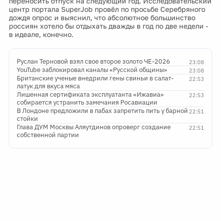
переносить отпуск на следующий год. Исследовательский
центр портала SuperJob провёл по просьбе Серебряного
дождя опрос и выяснил, что абсолютное большинство
россиян хотело бы отдыхать дважды в год по две недели -
в идеале, конечно.
Руслан Терновой взял свое второе золото ЧЕ-2026
23:08
YouTube заблокировал каналы «Русской общины»
23:08
Британские ученые внедрили гены свиньи в салат-
22:53
латук для вкуса мяса
Лишенная сертификата эксплуатанта «Ижавиа»
22:53
собирается устранить замечания Росавиации
В Лондоне предложили в пабах запретить пить у барной
22:51
стойки
Глава ДУМ Москвы Аляутдинов опроверг создание
22:51
собственной партии