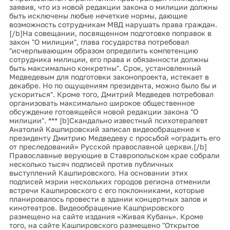
заявив, что из новой редакции закона о милиции должны
быть исключены любые нечеткие нормы, дающие
возможность сотрудникам МВД нарушать права граждан.
[/b]На совещании, посвященном подготовке поправок в
закон "О милиции", глава государства потребовал
"исчерпывающим образом определить компетенцию
сотрудника милиции, его права и обязанности должны
быть максимально конкретны". Срок, установленный
Медведевым для подготовки законопроекта, истекает в
декабре. Но по ощущениям президента, можно было бы и
ускориться". Кроме того, Дмитрий Медведев потребовал
организовать максимально широкое общественное
обсуждение готовящейся новой редакции закона "О
милиции". *** [b]Скандально известный психотерапевт
Анатолий Кашпировский записал видеообращение к
президенту Дмитрию Медведеву с просьбой «оградить его
от преследований» Русской православной церкви.[/b]
Православные верующие в Ставропольском крае собрали
несколько тысяч подписей против публичных
выступлений Кашпировского. На основании этих
подписей мэрии нескольких городов региона отменили
встречи Кашпировского с его поклонниками, которые
планировалось провести в здании концертных залов и
кинотеатров. Видеообращение Кашприровского
размещено на сайте издания «Живая Кубань». Кроме
того, на сайте Кашпировского размещено "Открытое