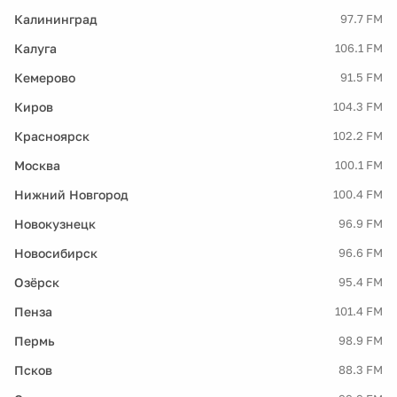
Калининград
97.7 FM
Калуга
106.1 FM
Кемерово
91.5 FM
Киров
104.3 FM
Красноярск
102.2 FM
Москва
100.1 FM
Нижний Новгород
100.4 FM
Новокузнецк
96.9 FM
Новосибирск
96.6 FM
Озёрск
95.4 FM
Пенза
101.4 FM
Пермь
98.9 FM
Псков
88.3 FM