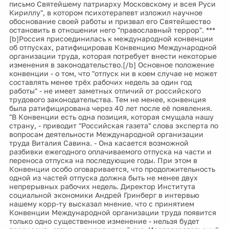
письмо Святейшему патриарху Московскому и всея Руси
Кириллу", в котором психотерапевт изложил научное
обоснование своей работы и призвал его Святейшество
остановить в отношении него "православный террор". ***
[b]Россия присоединилась к международной конвенции
об отпусках, ратифицировав Конвенцию Международной
организации труда, которая потребует внести некоторые
изменения в законодательство.[/b] Основное положение
конвенции - о том, что "отпуск ни в коем случае не может
составлять менее трёх рабочих недель за один год
работы" - не имеет заметных отличий от российского
трудового законодательства. Тем не менее, конвенция
была ратифицирована через 40 лет после её появления.
"В Конвенции есть одна позиция, которая смущала нашу
страну, - приводит "Российская газета" слова эксперта по
вопросам деятельности Международной организации
труда Виталия Савина. - Она касается возможной
разбивки ежегодного оплачиваемого отпуска на части и
переноса отпуска на последующие годы. При этом в
Конвенции особо оговаривается, что продолжительность
одной из частей отпуска должна быть не менее двух
непрерывных рабочих недель. Директор Института
социальной экономики Андрей Гринберг в интервью
нашему корр-ту высказал мнение. что с принятием
Конвенции Международной организации труда появится
только одно существенное изменение - нельзя будет