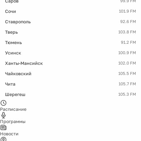
Саров
99.9 FM
Сочи
101.9 FM
Ставрополь
92.6 FM
Тверь
103.8 FM
Тюмень
91.2 FM
Усинск
100.9 FM
Ханты-Мансийск
102.0 FM
Чайковский
105.5 FM
Чита
105.7 FM
Шерегеш
105.3 FM
Расписание
Программы
Новости