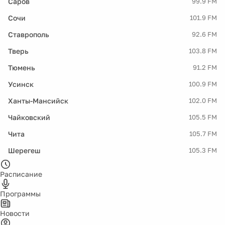
Саров
99.9 FM
Сочи
101.9 FM
Ставрополь
92.6 FM
Тверь
103.8 FM
Тюмень
91.2 FM
Усинск
100.9 FM
Ханты-Мансийск
102.0 FM
Чайковский
105.5 FM
Чита
105.7 FM
Шерегеш
105.3 FM
Расписание
Программы
Новости