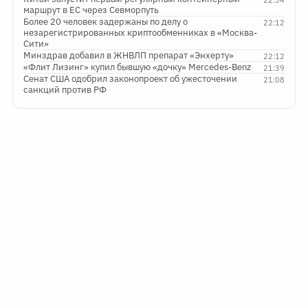
22:34
маршрут в ЕС через Севморпуть
Более 20 человек задержаны по делу о
22:12
незарегистрированных криптообменниках в «Москва-
Сити»
Минздрав добавил в ЖНВЛП препарат «Энхерту»
22:12
«Флит Лизинг» купил бывшую «дочку» Mercedes-Benz
21:39
Сенат США одобрил законопроект об ужесточении
21:08
санкций против РФ