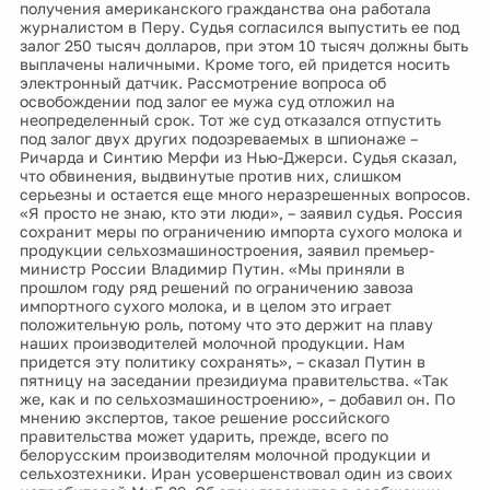
получения американского гражданства она работала
журналистом в Перу. Судья согласился выпустить ее под
залог 250 тысяч долларов, при этом 10 тысяч должны быть
выплачены наличными. Кроме того, ей придется носить
электронный датчик. Рассмотрение вопроса об
освобождении под залог ее мужа суд отложил на
неопределенный срок. Тот же суд отказался отпустить
под залог двух других подозреваемых в шпионаже –
Ричарда и Синтию Мерфи из Нью-Джерси. Судья сказал,
что обвинения, выдвинутые против них, слишком
серьезны и остается еще много неразрешенных вопросов.
«Я просто не знаю, кто эти люди», – заявил судья. Россия
сохранит меры по ограничению импорта сухого молока и
продукции сельхозмашиностроения, заявил премьер-
министр России Владимир Путин. «Мы приняли в
прошлом году ряд решений по ограничению завоза
импортного сухого молока, и в целом это играет
положительную роль, потому что это держит на плаву
наших производителей молочной продукции. Нам
придется эту политику сохранять», – сказал Путин в
пятницу на заседании президиума правительства. «Так
же, как и по сельхозмашиностроению», – добавил он. По
мнению экспертов, такое решение российского
правительства может ударить, прежде, всего по
белорусским производителям молочной продукции и
сельхозтехники. Иран усовершенствовал один из своих