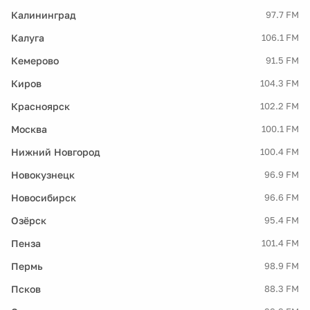
Калининград
97.7 FM
Калуга
106.1 FM
Кемерово
91.5 FM
Киров
104.3 FM
Красноярск
102.2 FM
Москва
100.1 FM
Нижний Новгород
100.4 FM
Новокузнецк
96.9 FM
Новосибирск
96.6 FM
Озёрск
95.4 FM
Пенза
101.4 FM
Пермь
98.9 FM
Псков
88.3 FM