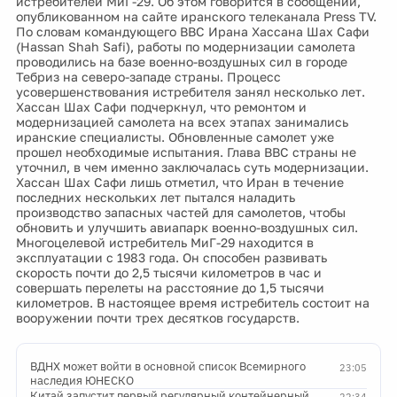
истребителей МиГ-29. Об этом говорится в сообщении,
опубликованном на сайте иранского телеканала Press TV.
По словам командующего ВВС Ирана Хассана Шах Сафи
(Hassan Shah Safi), работы по модернизации самолета
проводились на базе военно-воздушных сил в городе
Тебриз на северо-западе страны. Процесс
усовершенствования истребителя занял несколько лет.
Хассан Шах Сафи подчеркнул, что ремонтом и
модернизацией самолета на всех этапах занимались
иранские специалисты. Обновленные самолет уже
прошел необходимые испытания. Глава ВВС страны не
уточнил, в чем именно заключалась суть модернизации.
Хассан Шах Сафи лишь отметил, что Иран в течение
последних нескольких лет пытался наладить
производство запасных частей для самолетов, чтобы
обновить и улучшить авиапарк военно-воздушных сил.
Многоцелевой истребитель МиГ-29 находится в
эксплуатации с 1983 года. Он способен развивать
скорость почти до 2,5 тысячи километров в час и
совершать перелеты на расстояние до 1,5 тысячи
километров. В настоящее время истребитель состоит на
вооружении почти трех десятков государств.
ВДНХ может войти в основной список Всемирного
23:05
наследия ЮНЕСКО
Китай запустит первый регулярный контейнерный