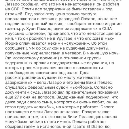
Лазаро сообщил, что это имя ненастоящее и он работал
на СВР. Почти все задержанные были оставлены под
стражей. Под залог отпущена только супруга
признавшегося в связях с разведкой Лазаро, но на нее
надели электронный датчик, - сообщает сетевое издание
газета.ру. Хуан Лазаро, один из задержанных в США
«русских шпионов», признался, что это ненастоящее его
имя, что он родился не в Уругвае и что его дом в Нью-
Йорке оплачивается некими «службами». Об этом
сообщает CNN со ссылкой на судебные документы,
полученные журналистами в четверг. В минувшую ночь
(по московскому времени) в отношении группы
задержанных прошли предварительные слушания, на
которых рассматривался вопрос о возможности
освобождения «шпионов» под залог. Дела
рассматривались судами по месту жительства
задержанных – дело Лазаро и его жены Вики Пелаес
слушалось федеральным судом Нью-Йорка. Согласно
документам суда, Лазаро дал признательные показания
еще 27 июня на допросе. Задержанный подчеркнул, что
даже ради своего сына, которого он очень любит, он не
готов предать «службы», на которые работает. Своего
настоящего имени Лазаро не назвал. Лазаро также
признался в том, что его жена Вики Пелаес доставляла
«службам» письма от его имени. Пелаес работает
обозревателем в испаноязычной газете El Diario, до