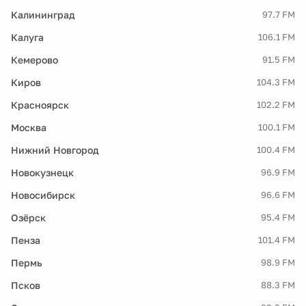
Калининград
97.7 FM
Калуга
106.1 FM
Кемерово
91.5 FM
Киров
104.3 FM
Красноярск
102.2 FM
Москва
100.1 FM
Нижний Новгород
100.4 FM
Новокузнецк
96.9 FM
Новосибирск
96.6 FM
Озёрск
95.4 FM
Пенза
101.4 FM
Пермь
98.9 FM
Псков
88.3 FM