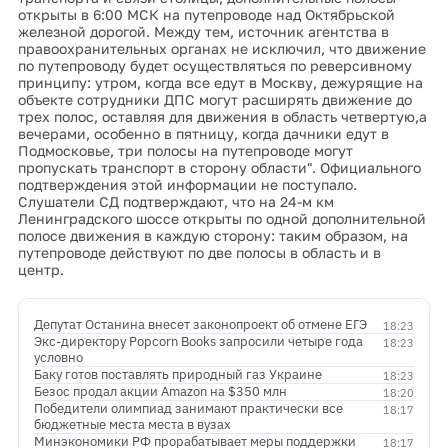
открыты в 6:00 МСК на путепроводе над Октябрьской
железной дорогой. Между тем, источник агентства в
правоохранительных органах не исключил, что движение
по путепроводу будет осуществляться по реверсивному
принципу: утром, когда все едут в Москву, дежурящие на
объекте сотрудники ДПС могут расширять движение до
трех полос, оставляя для движения в область четвертую,а
вечерами, особенно в пятницу, когда дачники едут в
Подмосковье, три полосы на путепроводе могут
пропускать транспорт в сторону области". Официального
подтверждения этой информации не поступало.
Слушатели СД подтверждают, что на 24-м км
Ленинградского шоссе открыты по одной дополнительной
полосе движения в каждую сторону: таким образом, на
путепроводе действуют по две полосы в область и в
центр.
Депутат Останина внесет законопроект об отмене ЕГЭ
18:23
Экс-директору Popcorn Books запросили четыре года
18:23
условно
Баку готов поставлять природный газ Украине
18:23
Безос продал акции Amazon на $350 млн
18:20
Победители олимпиад занимают практически все
18:17
бюджетные места места в вузах
Минэкономики РФ прорабатывает меры поддержки
18:17