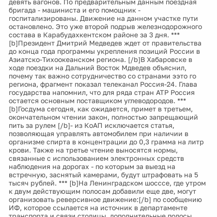
девять вагонов. По предварительным данным поездная
бригада - машиниста и его помощник -
госпитализированы. Движение на данном участке пути
остановлено. Это уже второй подрыв железнодорожного
состава в Карабудахкентском районе за 3 дня. ***
[b]Президент Дмитрий Медведев ждет от правительства
до конца года программы укрепления позиций России в
Азиатско-Тихоокеанском региона. [/b]В Хабаровске в
ходе поездки на Дальний Восток Мдведев объяснил,
почему так важно сотрудничество со странами ээто го
региона, фрагмент показал телеканал Россия-24. Глава
государства напомнил, что для ряда стран АТР Россия
остается основным поставщиком углеводородов. ***
[b]Госдума сегодня, как ожидается, примет в третьем,
окончательном чтении закон, полностью запрещающий
пить за рулем [/b]- из КоАП исключается статья,
позволяющая управлять автомобилем при наличии в
организме спирта в концентрации до 0,3 грамма на литр
крови. Также на третье чтение выносятся нормы,
связанные с использованием электронных средств
наблюдения на дорогах - по которым за выезд на
встречную, заснятый камерами, будут штрафовать на 5
тысяч рублей. *** [b]На Ленинградском шосссе, где утром
к двум действующим полосам добавили еще две, могут
организовать реверсивное движение:[/b] по сообщению
ИФ, которое ссылается на источник в департаменте
транспорта и связи столицы, дополнительные полосы