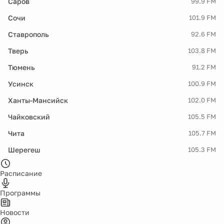
Саров
99.9 FM
Сочи
101.9 FM
Ставрополь
92.6 FM
Тверь
103.8 FM
Тюмень
91.2 FM
Усинск
100.9 FM
Ханты-Мансийск
102.0 FM
Чайковский
105.5 FM
Чита
105.7 FM
Шерегеш
105.3 FM
Расписание
Программы
Новости