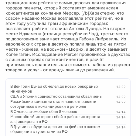
традиционном рейтинге самых дорогих для проживания
городов планеты, который составляет американская
консалтинговая компания Мерсер. [/b]Характерно, что
совсем недавно Москва возглавляла этот рейтинг, но в
этом году уступила трём африканским городам:
возглавляет рейтинг столица Анголы Луанда. На втором
месте Нджамена (столица республики Чад), третье место
по дороговизне занимает столица Габона Либревиль. Из
европейских стран в десятку попали лишь три: на пятом
месте - Женева, на восьмом - Цюрих, а десятку замыкает
Копенгаген. Исследование Mercer проводилось в двухстах
с лишним городах пяти континентов, в расчёт
принималась сравнительная стоимость набора из двухсот
товаров и услуг - от аренды жилья до развлечений.
В Венгрии Дунай обмелел до новых рекордных
14:22
минимумов
США и Япония совместно остановили обвал иены
14:22
Российские компании стали чаще отправлять
14:22
сотрудников в командировки в регионы
В Омске автомобиль сбил 8 человек
14:14
Масштабный интернет сбой в работе интернета
14:14
зафиксирован в РФ
В Грузии возбудили дело из-за фейков о плохом
14:14
обращении с туристами из РФ