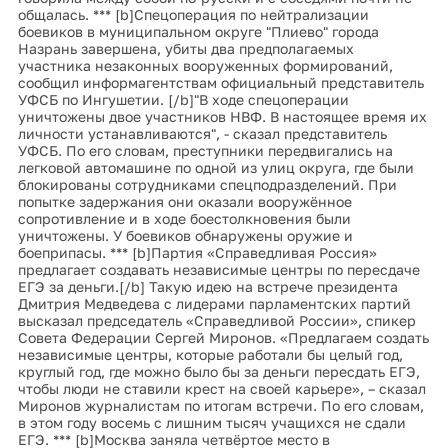
общалась. *** [b]Спецоперация по нейтрализации
боевиков в муниципальном округе "Плиево" города
Назрань завершена, убиты два предполагаемых
участника незаконных вооруженных формирований,
сообщил информагентствам официальный представитель
УФСБ по Ингушетии. [/b]"В ходе спецоперации
уничтожены двое участников НВФ. В настоящее время их
личности устанавливаются", - сказал представитель
УФСБ. По его словам, преступники передвигались на
легковой автомашине по одной из улиц округа, где были
блокированы сотрудниками спецподразделений. При
попытке задержания они оказали вооружённое
сопротивление и в ходе боестолкновения были
уничтожены. У боевиков обнаружены оружие и
боеприпасы. *** [b]Партия «Справедливая Россия»
предлагает создавать независимые центры по пересдаче
ЕГЭ за деньги.[/b] Такую идею на встрече президента
Дмитрия Медведева с лидерами парламентских партий
высказал председатель «Справедливой России», спикер
Совета Федерации Сергей Миронов. «Предлагаем создать
независимые центры, которые работали бы целый год,
круглый год, где можно было бы за деньги пересдать ЕГЭ,
чтобы люди не ставили крест на своей карьере», – сказал
Миронов журналистам по итогам встречи. По его словам,
в этом году восемь с лишним тысяч учащихся не сдали
ЕГЭ. *** [b]Москва заняла четвёртое место в