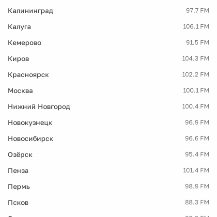
Калининград
97.7 FM
Калуга
106.1 FM
Кемерово
91.5 FM
Киров
104.3 FM
Красноярск
102.2 FM
Москва
100.1 FM
Нижний Новгород
100.4 FM
Новокузнецк
96.9 FM
Новосибирск
96.6 FM
Озёрск
95.4 FM
Пенза
101.4 FM
Пермь
98.9 FM
Псков
88.3 FM