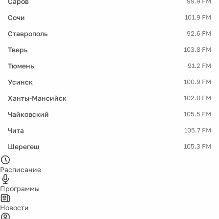
Саров
99.9 FM
Сочи
101.9 FM
Ставрополь
92.6 FM
Тверь
103.8 FM
Тюмень
91.2 FM
Усинск
100.9 FM
Ханты-Мансийск
102.0 FM
Чайковский
105.5 FM
Чита
105.7 FM
Шерегеш
105.3 FM
Расписание
Программы
Новости