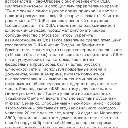
встретился в Ново-Огарёве с экс-президентом США
Биллом Клинтоном и сообщил ему перед телекамерами:
"Ты в Москву в самое нужное время приехал - у вас там
полиция разгулялась, людей в тюрьмы сажают". Клинтон
рассмеялся. *** [b]Высокопоставленный сотрудник
Госдепа заявил, что США, несмотря на разразившийся
шпионский скандал, продолжат дипломатическое
сотрудничество с Москвой, чтобы укрепить
взаимоотношения.[/b] Такое заявление сделал помощник
госсекретаря США Филлип Гордон на брифинге в
Вашингтоне. Напомню, что поздно вечером в понедельник
(в Москве была ночь) стало известно о задержании в США
пяти супружеских пар, которые, как считают
федеральные прокуроры, были частью русской
шпионской сети и, используя поддельные имена и
документы, жили в Америке, пытаясь получить от
высокопоставленных американских чиновников
информацию об исследованиях ядерного оружия, в том
числе. Расследование ФБР по этому делу велось, как
минимум, семь лет. Только у одного из задержанных
указанное ФБР имя действительно выглядит русским –
Михаил Семенко. Опрошенные «Нью-Йорк Таймс» соседи
этого мужчины описывают его, как стильного молодого
человека 20-ти с чем-то лет, который ездил на Мерседесе
S500, проживал в частном доме в Арлингтоне вместе со
своей подругой-брюнеткой. Молодая пара всё время
говорила между собой по-русски и с соседями почти не