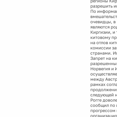
регионы Кир
разрешить и
По информац
вмешательст
очевидцы, в
являются ро
Киргизии, и
китовому пр
на отлов ки
комиссии за
странами. И
Запрет на к
разрешенным
Норвегия и 
осуществляе
между Австр
рамках согл
продолжение
следующей н
Рогге довол
сообщил по 
прогрессом и
организацио