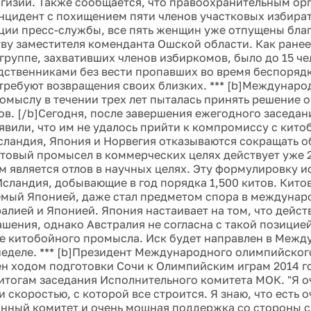
гизии. Также сообщается, что правоохранительным ор
нцидент с похищением пяти членов участковых избира
ии пресс-службы, все пять женщин уже отпущены бла
ву заместителя коменданта Ошской области. Как ране
 группе, захвативших членов избиркомов, было до 15 че
дственниками без вести пропавших во время беспорядк
 требуют возвращения своих близких. *** [b]Междунаро
омыслу в течении трех лет пыталась принять решение 
тов. [/b]Сегодня, после завершения ежегодного заседан
явили, что им не удалось прийти к компромиссу с кит
сландия, Япония и Норвегия отказываются сокращать 
итовый промысел в коммерческих целях действует уже 2
 является отлов в научных целях. Эту формулировку и
Исландия, добывающие в год порядка 1,500 китов. Кит
мый Японией, даже стал предметом спора в междунар
алией и Японией. Япония настаивает на том, что действ
ашения, однако Австралия не согласна с такой позицией
 китобойного промысла. Иск будет направлен в Межд
еделе. *** [b]Президент Международного олимпийског
ен ходом подготовки Сочи к Олимпийским играм 2014 го
итогам заседания Исполнительного комитета МОК. "Я о
 скоростью, с которой все строится. Я знаю, что есть 
нный комитет и очень мощная поддержка со стороны 