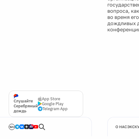
государстве
вопроса, как
во время ег
дождливых дн
конференции
App Store
Слушайте
Google Play
Серебряный
Telegram App
дождь
О НАС
ЭКСК
12+