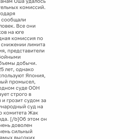
ганам Оша удалось
тельных комиссий.
годаря
е сообщали
ловек. Все они
ов на юге
дная комиссия по
о снижении лимита
ия, представители
обойными
объемы добычи.
5 лет, однако
спользуют Япония,
овый промысел,
одном суде ООН
ует строго в
 и грозит судом за
ународный суд на
о комитета Жак
да. [/b]Об этом он
чень доволен
очень сильный
самых высоких