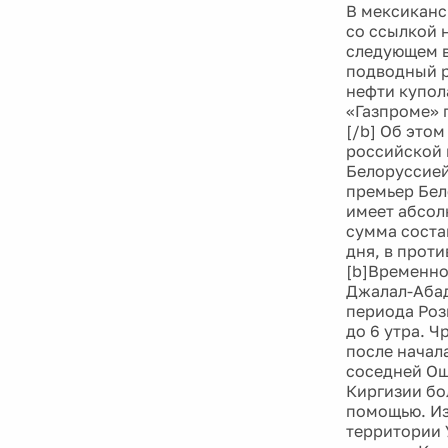
В мексиканс
со ссылкой 
следующем в
подводный р
нефти купол
«Газпроме» 
[/b] Об это
российской 
Белоруссией
премьер Бел
имеет абсолю
сумма соста
дня, в прот
[b]Временно
Джалал-Абад
периода Роз
до 6 утра. 
после начал
соседней Ош
Киргизии бо
помощью. Из
территории 