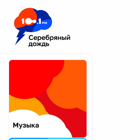
Москва 100.1 FM
Апатиты
Астрахань
Волгоград
Вологда
Екатеринбург
Иваново
Казань
Калининград
Калуга