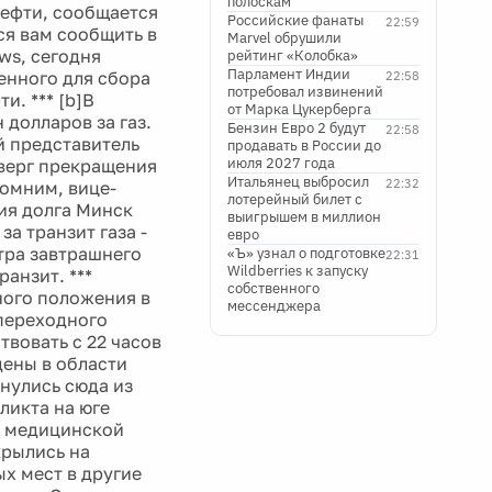
полоскам
нефти, сообщается
Российские фанаты
22:59
ся вам сообщить в
Marvel обрушили
ws, сегодня
рейтинг «Колобка»
Парламент Индии
енного для сбора
22:58
потребовал извинений
и. *** [b]В
от Марка Цукерберга
 долларов за газ.
Бензин Евро 2 будут
22:58
й представитель
продавать в России до
июля 2027 года
верг прекращения
Итальянец выбросил
22:32
помним, вице-
лотерейный билет с
ия долга Минск
выигрышем в миллион
а транзит газа -
евро
тра завтрашнего
«Ъ» узнал о подготовке
22:31
Wildberries к запуску
анзит. ***
собственного
ного положения в
мессенджера
 переходного
твовать с 22 часов
дены в области
нулись сюда из
ликта на юге
а медицинской
крылись на
ых мест в другие