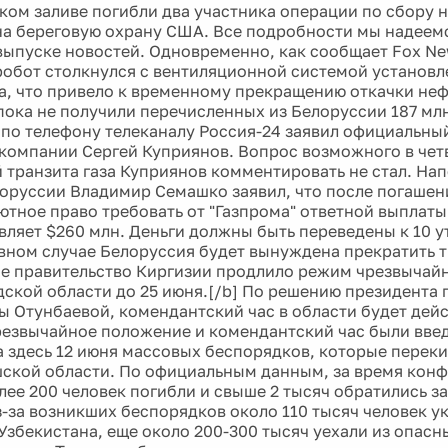
ком заливе погибли два участника операции по сбору 
на береговую охрану США. Все подробности мы надеем
ыпуске новостей. Одновременно, как сообщает Fox Ne
обот столкнулся с вентиляционной системой установл
а, что привело к временному прекращению откачки нефт
пока не получили перечисленных из Белоруссии 187 млн
м по телефону телеканалу Россия-24 заявил официальны
компании Сергей Куприянов. Вопрос возможного в чет
 транзита газа Куприянов комментировать не стал. На
оруссии Владимир Семашко заявил, что после погашен
тное право требовать от "Газпрома" ответной выплаты з
вляет $260 млн. Деньги должны быть переведены к 10 у
ивном случае Белоруссия будет вынуждена прекратить тр
е правительство Киргизии продлило режим чрезвычай
ской области до 25 июня.[/b] По решению президента
ы Отунбаевой, комендантский час в области будет дейс
Чрезвычайное положение и комендантский час были вве
а здесь 12 июня массовых беспорядков, которые переки
ской области. По официальным данным, за время конф
лее 200 человек погибли и свыше 2 тысяч обратились з
-за возникших беспорядков около 110 тысяч человек у
Узбекистана, еще около 200-300 тысяч уехали из опасн