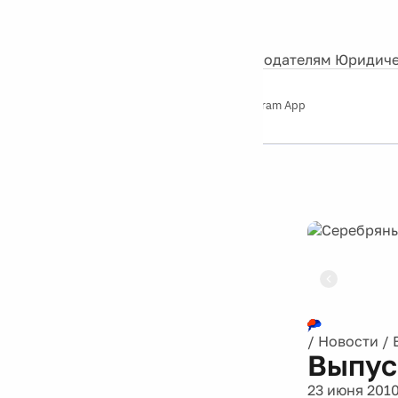
События
Контакты
О нас
Экскурсии
Silver Studio
Рекламодателям
Юридиче
Слушайте
App Store
Google Play
Telegram App
Серебряный
дождь
12+
Реклама
/
Новости
/
Выпус
23 июня 201