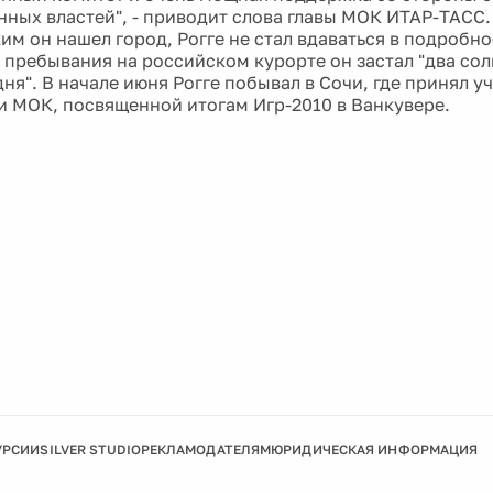
нных властей", - приводит слова главы МОК ИТАР-ТАСС
им он нашел город, Рогге не стал вдаваться в подробно
о пребывания на российском курорте он застал "два сол
я". В начале июня Рогге побывал в Сочи, где принял у
 МОК, посвященной итогам Игр-2010 в Ванкувере.
УРСИИ
SILVER STUDIO
РЕКЛАМОДАТЕЛЯМ
ЮРИДИЧЕСКАЯ ИНФОРМАЦИЯ