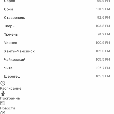
Саров
99.9 FM
Сочи
101.9 FM
Ставрополь
92.6 FM
Тверь
103.8 FM
Тюмень
91.2 FM
Усинск
100.9 FM
Ханты-Мансийск
102.0 FM
Чайковский
105.5 FM
Чита
105.7 FM
Шерегеш
105.3 FM
Расписание
Программы
Новости