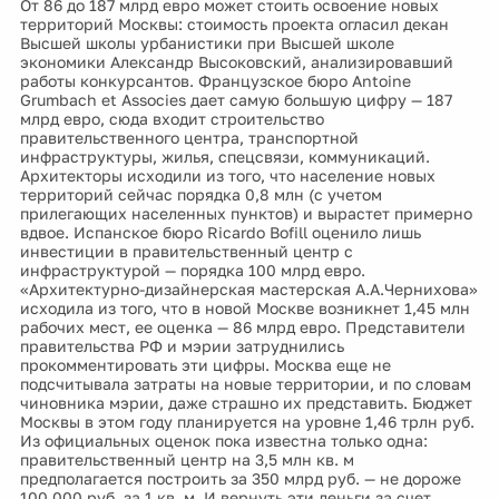
От 86 до 187 млрд евро может стоить освоение новых
территорий Москвы: стоимость проекта огласил декан
Высшей школы урбанистики при Высшей школе
экономики Александр Высоковский, анализировавший
работы конкурсантов. Французское бюро Antoine
Grumbach et Associes дает самую большую цифру — 187
млрд евро, сюда входит строительство
правительственного центра, транспортной
инфраструктуры, жилья, спецсвязи, коммуникаций.
Архитекторы исходили из того, что население новых
территорий сейчас порядка 0,8 млн (с учетом
прилегающих населенных пунктов) и вырастет примерно
вдвое. Испанское бюро Ricardo Bofill оценило лишь
инвестиции в правительственный центр с
инфраструктурой — порядка 100 млрд евро.
«Архитектурно-дизайнерская мастерская А.А.Чернихова»
исходила из того, что в новой Москве возникнет 1,45 млн
рабочих мест, ее оценка — 86 млрд евро. Представители
правительства РФ и мэрии затруднились
прокомментировать эти цифры. Москва еще не
подсчитывала затраты на новые территории, и по словам
чиновника мэрии, даже страшно их представить. Бюджет
Москвы в этом году планируется на уровне 1,46 трлн руб.
Из официальных оценок пока известна только одна:
правительственный центр на 3,5 млн кв. м
предполагается построить за 350 млрд руб. — не дороже
100 000 руб. за 1 кв. м. И вернуть эти деньги за счет