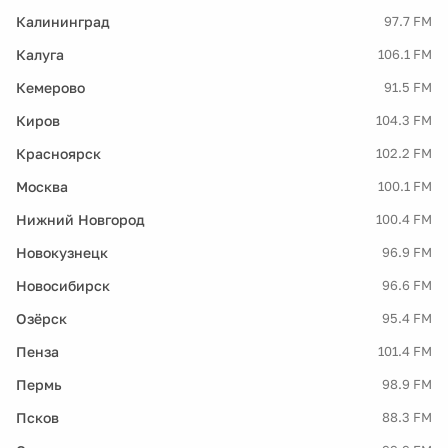
Калининград
97.7 FM
Калуга
106.1 FM
Кемерово
91.5 FM
Киров
104.3 FM
Красноярск
102.2 FM
Москва
100.1 FM
Нижний Новгород
100.4 FM
Новокузнецк
96.9 FM
Новосибирск
96.6 FM
Озёрск
95.4 FM
Пенза
101.4 FM
Пермь
98.9 FM
Псков
88.3 FM