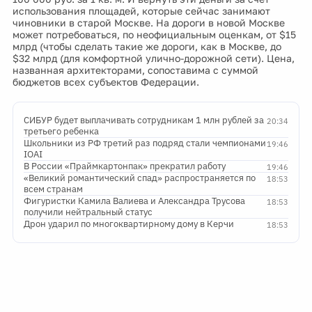
использования площадей, которые сейчас занимают
чиновники в старой Москве. На дороги в новой Москве
может потребоваться, по неофициальным оценкам, от $15
млрд (чтобы сделать такие же дороги, как в Москве, до
$32 млрд (для комфортной улично-дорожной сети). Цена,
названная архитекторами, сопоставима с суммой
бюджетов всех субъектов Федерации.
СИБУР будет выплачивать сотрудникам 1 млн рублей за
20:34
третьего ребенка
Школьники из РФ третий раз подряд стали чемпионами
19:46
IOAI
В России «Праймкартонпак» прекратил работу
19:46
«Великий романтический спад» распространяется по
18:53
всем странам
Фигуристки Камила Валиева и Александра Трусова
18:53
получили нейтральный статус
Дрон ударил по многоквартирному дому в Керчи
18:53