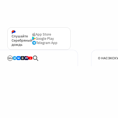
App Store
Слушайте
Google Play
Серебряный
Telegram App
дождь
О НАС
ЭКСК
12+