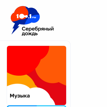
Москва 100.1 FM
Апатиты
Астрахань
Волгоград
Вологда
Екатеринбург
Иваново
Казань
Калининград
Калуга