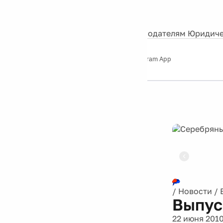
События
Контакты
О нас
Экскурсии
Silver Studio
Рекламодателям
Юридиче
Слушайте
App Store
Google Play
Telegram App
Серебряный
дождь
12+
Реклама
/
Новости
/
Выпус
22 июня 201