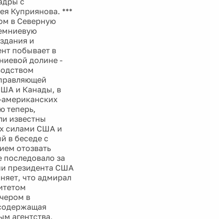
адры с
я Куприянова. ***
ом в Северную
ремниевую
оздания и
нт побывает в
ниевой долине -
оводством
управляющей
США и Канады, в
о-американских
ю теперь,
али известны
х силами США и
 в беседе с
ием отозвать
е последовало за
ии президента США
няет, что адмирал
итетом
чером в
, содержащая
ым агентства,