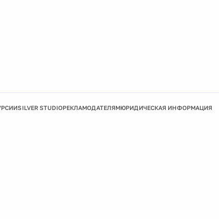
УРСИИ
SILVER STUDIO
РЕКЛАМОДАТЕЛЯМ
ЮРИДИЧЕСКАЯ ИНФОРМАЦИЯ