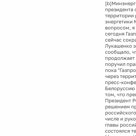
[b]Минэнерг
президента 
территории 
энергетики 
вопросом, я 
сегодня Газ
сейчас сокр
Лукашенко з
сообщало, ч
продолжает 
поручил пра
пока "Газпр
через терри
пресс-конфе
Белоруссию 
том, что пре
Президент Р
решением пр
российского
числе и руко
главы росси
состоялся т