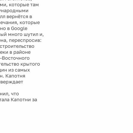
ми, которые там
дународными
лл вернётся в
мечания, которые
 но в Google
ый много шутил и,
на, переспросив:
т строительство
реки в районе
о-Восточного
тельство крытого
дин из самых
н. Капотня
тверждает
нил, что
тала Капотни за