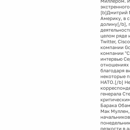
Миллером. И
экстренного
[b]Дмитрий 
Америку, в 
долину[/b],
деятельност
целом ряде 
Twitter, Cis
компании Go
компании "С
интервью Се
отношениях 
благодаря ви
некоторые п
НАТО.[/b] Н
корреспонде
генерала Ст
критическим
Барака Обам
Мак Муллен
начальников
понедельник 
резкости в 