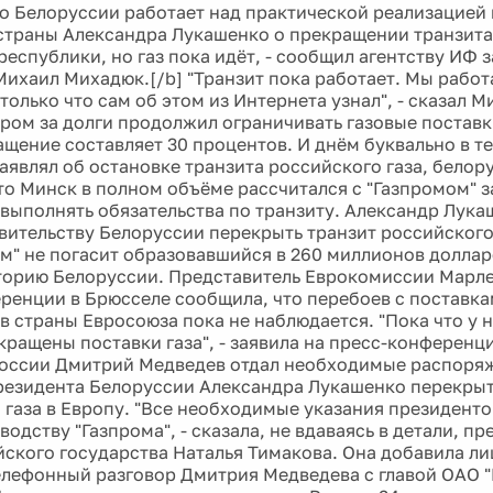
о Белоруссии работает над практической реализацией
страны Александра Лукашенко о прекращении транзита 
республики, но газ пока идёт, - сообщил агентству ИФ
Михаил Михадюк.[/b] "Транзит пока работает. Мы работ
только что сам об этом из Интернета узнал", - сказал М
пром за долги продолжил ограничивать газовые поставк
ащение составляет 30 процентов. И днём буквально в те
аявлял об остановке транзита российского газа, бело
то Минск в полном объёме рассчитался с "Газпромом" з
выполнять обязательства по транзиту. Александр Лука
вительству Белоруссии перекрыть транзит российского 
ом" не погасит образовавшийся в 260 миллионов долларо
торию Белоруссии. Представитель Еврокомиссии Марле
ренции в Брюсселе сообщила, что перебоев с поставка
в страны Евросоюза пока не наблюдается. "Пока что у н
кращены поставки газа", - заявила на пресс-конференц
оссии Дмитрий Медведев отдал необходимые распоряж
езидента Белоруссии Александра Лукашенко перекрыт
 газа в Европу. "Все необходимые указания президенто
водству "Газпрома", - сказала, не вдаваясь в детали, п
йского государства Наталья Тимакова. Она добавила ли
елефонный разговор Дмитрия Медведева с главой ОАО 