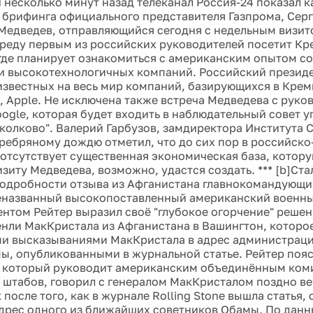
 несколько минут назад телеканал Россия-24 показал к
 брифинга официального представителя Газпрома, Серге
Медведев, отправляющийся сегодня с недельным визит
среду первым из российских руководителей посетит К
 где планирует ознакомиться с американским опытом с
и высокотехнологичных компаний. Российский президе
известных на весь мир компаний, базирующихся в Крем
co, Apple. Не исключена также встреча Медведева с рук
ogle, которая будет входить в наблюдательный совет 
колково". Валерий Гарбузов, замдиректора Института 
ребряному дождю отметил, что до сих пор в российск
отсутствует существенная экономическая база, котору
зиту Медведева, возможно, удастся создать. *** [b]Ст
одробности отзыва из Афганистана главнокомандующи
еназванный высокопоставленный американский военный
нтом Рейтер выразил своё "глубокое огорчение" решен
енли МакКристала из Афганистана в Вашингтон, которо
и высказываниями МакКристала в адрес администрац
ы, опубликованными в журнальной статье. Рейтер пояс
, который руководит американским объединённым ком
 штабов, говорил с генералом МакКристалом поздно ве
после того, как в журнале Rolling Stone вышла статья
адрес одного из ближайших советников Обамы. По данн