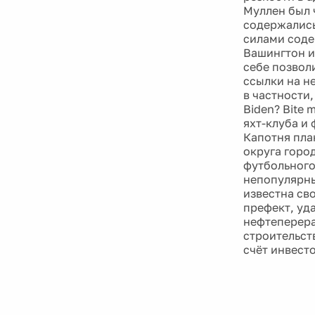
Муллен был 
содержались
силами соде
Вашингтон и
себе позволи
ссылки на н
в частности
Biden? Bite 
яхт-клуба и 
Капотня пла
округа горо
футбольного
непопулярны
известна св
префект, уд
нефтеперера
строительст
счёт инвест