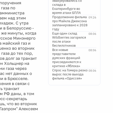
эвакуировались со
 поручения
склада в
газа по
Екатеринбурге во
 замминистра
время атаки БПЛА
Продолжение фильма
аем над этим
09:26
про Майкла Джексона
ихадюк. С утра
запланировано к 2028
и в Белоруссию -
году
 же минуты, когда
Еще один склад
08:06
Wildberries загорелся
русское Минэнерго
после атаки
а майский газ и
беспилотников
шенко во вторник
Все новые
08:06
газа до тех пор,
представители
в долг за транзит
думских фракций
присоединяются к
н Хольцнер на
критике «Яблока»
ми газа через
Спрос на Гомера резко
08:06
ас нет данных о
вырос после выхода
ии в Брюсселе.
фильма «Одиссея»
ения в связи с
ь транзит
м РФ даны, в том
ресс-секретарь
шь, что во вторник
"Газпром" Алексеем