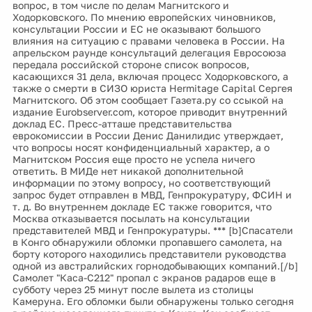
вопрос, в том числе по делам Магнитского и
Ходорковского. По мнению европейских чиновников,
консультации России и ЕС не оказывают большого
влияния на ситуацию с правами человека в России. На
апрельском раунде консультаций делегация Евросоюза
передала российской стороне список вопросов,
касающихся 31 дела, включая процесс Ходорковского, а
также о смерти в СИЗО юриста Hermitage Capital Сергея
Магнитского. Об этом сообщает Газета.ру со ссыкой на
издание Eurobserver.com, которое приводит внутренний
доклад ЕС. Пресс-атташе представительства
еврокомиссии в России Денис Данилидис утверждает,
что вопросы носят конфиденциальный характер, а о
Магнитском Россия еще просто не успела ничего
ответить. В МИДе нет никакой дополнительной
информации по этому вопросу, но соответствующий
запрос будет отправлен в МВД, Генпрокуратуру, ФСИН и
т. д. Во внутреннем докладе ЕС также говорится, что
Москва отказывается посылать на консультации
представителей МВД и Генпрокуратуры. *** [b]Спасатели
в Конго обнаружили обломки пропавшего самолета, на
борту которого находились представители руководства
одной из австралийских горнодобывающих компаний.[/b]
Самолет "Каса-С212" пропал с экранов радаров еще в
субботу через 25 минут после вылета из столицы
Камеруна. Его обломки были обнаружены только сегодня