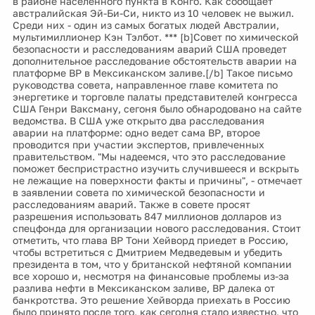
в районе населенного пункта в Конго. Как сообщает
австралийская Эй-Би-Си, никто из 10 человек не выжил.
Среди них - один из самых богатых людей Австралии,
мультимиллионер Кэн Тэлбот. *** [b]Совет по химической
безопасности и расследованиям аварий США проведет
дополнительное расследование обстоятельств аварии на
платформе ВР в Мексиканском заливе.[/b] Такое письмо
руководства совета, направленное главе комитета по
энергетике и торговле палаты представителей конгресса
США Генри Ваксману, сегоня было обнародовано на сайте
ведомства. В США уже открыто два расследования
аварии на платформе: одно ведет сама ВР, второе
проводится при участии экспертов, привлеченных
правительством. "Мы надеемся, что это расследование
поможет беспристрастно изучить случившееся и вскрыть
не лежащие на поверхности факты и причины", - отмечает
в заявлении совета по химической безопасности и
расследованиям аварий. Также в совете просят
разрешения использовать 847 миллионов долларов из
спецфонда для организации нового расследования. Стоит
отметить, что глава BP Тони Хейворд приедет в Россию,
чтобы встретиться с Дмитрием Медведевым и убедить
президента в том, что у британской нефтяной компании
все хорошо и, несмотря на финансовые проблемы из-за
разлива нефти в Мексиканском заливе, BP далека от
банкротства. Это решение Хейворда приехать в Россию
было принято после того, как сегодня стало известно, что