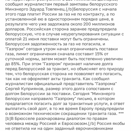
сообщил журналистам первый замглавы белорусского
Минэнерго Эдуард Товпенец.[/b]Белоруссия с начала
этого года платит России за газ не по контракту, а по
установленной ею в одностороннем порядке цене, в
результате чего уже задолжала около 200 миллионов
долларов. Российская сторона заранее предупредила
белорусскую, что в случае неурегулирования ситуации с
оплатой 21 июня поставки могут быть ограничены.
Белоруссия задолженность за газ не погасила, и
"Газпром" сегодня утром начал ограничивать поставки
газа, лимит ограничения сначала составит 15% от
суточной нормы, затем может быть постепенно увеличен
до 85%. При этом "Газпром" признает наличие долга
перед Белоруссией за транзит, но объясняет его природу
тем, что белорусская сторона не позволяет его погасить,
так как не оформляет акты транзита. Как сообщил
журналистам официальный представитель "Газпрома"
Сергей Куприянов, размер этого долга сопоставим с
долгом Белоруссии за поставки. Сегодня "Минэнерго
Белоруссии направило "Газпрому" письмо, в котором
предлагается погасить долг за транзитные услуги, в ответ
выплатить свой долг, в то же время Европу предупредили
о возможном техническом сокращении транзита газа. ***
[b]В Брюсселе разочарованы диалогом по правам
человека между Россией и Евросоюзом.[/b] Россия якобы
не ответила ни на один заданный еврочиновниками