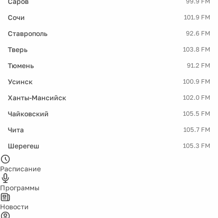
Саров
99.9 FM
Сочи
101.9 FM
Ставрополь
92.6 FM
Тверь
103.8 FM
Тюмень
91.2 FM
Усинск
100.9 FM
Ханты-Мансийск
102.0 FM
Чайковский
105.5 FM
Чита
105.7 FM
Шерегеш
105.3 FM
Расписание
Программы
Новости