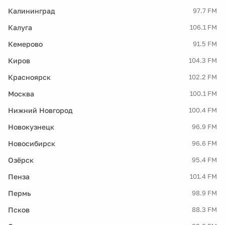
Калининград
97.7 FM
Калуга
106.1 FM
Кемерово
91.5 FM
Киров
104.3 FM
Красноярск
102.2 FM
Москва
100.1 FM
Нижний Новгород
100.4 FM
Новокузнецк
96.9 FM
Новосибирск
96.6 FM
Озёрск
95.4 FM
Пенза
101.4 FM
Пермь
98.9 FM
Псков
88.3 FM