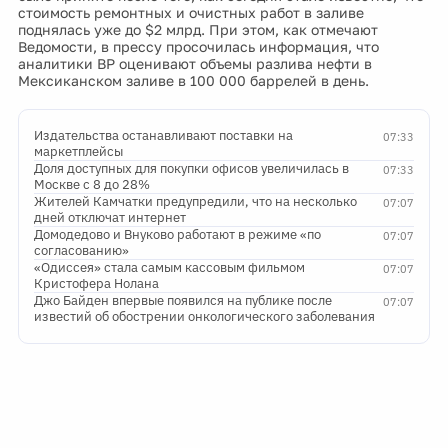
стоимость ремонтных и очистных работ в заливе
поднялась уже до $2 млрд. При этом, как отмечают
Ведомости, в прессу просочилась информация, что
аналитики BP оценивают объемы разлива нефти в
Мексиканском заливе в 100 000 баррелей в день.
Издательства останавливают поставки на
07:33
маркетплейсы
Доля доступных для покупки офисов увеличилась в
07:33
Москве с 8 до 28%
Жителей Камчатки предупредили, что на несколько
07:07
дней отключат интернет
Домодедово и Внуково работают в режиме «по
07:07
согласованию»
«Одиссея» стала самым кассовым фильмом
07:07
Кристофера Нолана
Джо Байден впервые появился на публике после
07:07
известий об обострении онкологического заболевания