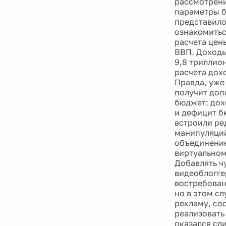
рассмотрени
параметры б
представило
ознакомитьс
расчета цены
ВВП. Доходы
9,8 триллио
расчета дох
Правда, уже 
получит доп
бюджет: дох
и дефицит б
встроили ре
манипуляций
объединение
виртуальном
Добавлять ч
видеоблогге
востребован
но в этом с
рекламу, соо
реализовать
оказался сл