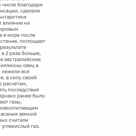
 числе благодаря
нсации, сделали
 Антарктики
т влияние на
мировым
а в море после
стение, поглощает
 результате
в 2 раза больше,
же австралийские
миллионы овец в
 нежели все
е, в силу своей
о расчетам,
ять последствия
Однако ранее было
ают газы,
 млекопитающим
пасения земной
вых считали
углекислый газ.