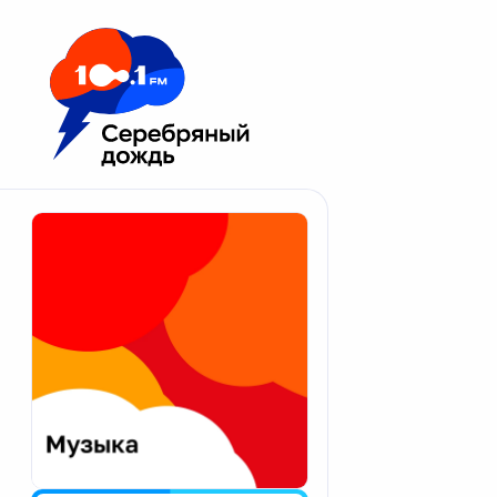
Москва 100.1 FM
Апатиты
Астрахань
Волгоград
Вологда
Екатеринбург
Иваново
Казань
Калининград
Калуга