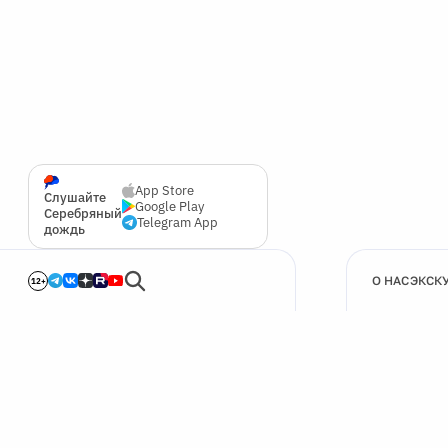
App Store
Слушайте
Google Play
Серебряный
Telegram App
дождь
О НАС
ЭКСК
12+