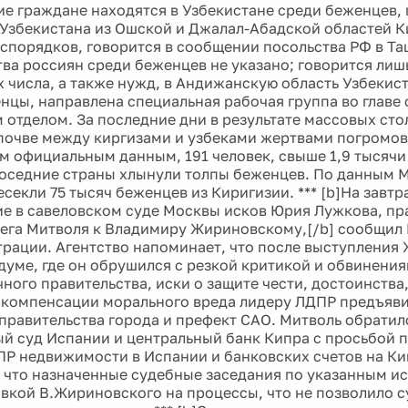
ие граждане находятся в Узбекистане среди беженцев,
Узбекистана из Ошской и Джалал-Абадской областей К
спорядков, говорится в сообщении посольства РФ в Та
тва россиян среди беженцев не указано; говорится лишь
х числа, а также нужд, в Андижанскую область Узбекист
нцы, направлена специальная рабочая группа во главе
 отделом. За последние дни в результате массовых ст
почве между киргизами и узбеками жертвами погромов 
м официальным данным, 191 человек, свыше 1,9 тысячи
соседние страны хлынули толпы беженцев. По данным 
секли 75 тысяч беженцев из Киригизии. *** [b]На завтр
е в савеловском суде Москвы исков Юрия Лужкова, пр
ега Митволя к Владимиру Жириновскому,[/b] сообщил 
рации. Агентство напоминает, что после выступления
сдуме, где он обрушился с резкой критикой и обвинени
чного правительства, иски о защите чести, достоинства
 компенсации морального вреда лидеру ЛДПР предъяви
правительства города и префект САО. Митволь обратил
й суд Испании и центральный банк Кипра с просьбой 
ПР недвижимости в Испании и банковских счетов на Ки
 что назначенные судебные заседания по указанным ис
еявкой В.Жириновского на процессы, что не позволило с