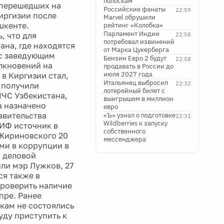
полоскам
 перешедших на
Российские фанаты
22:59
иргизии после
Marvel обрушили
шкенте.
рейтинг «Колобка»
Парламент Индии
, что для
22:58
потребовал извинений
ана, где находятся
от Марка Цукерберга
 с заведующим
Бензин Евро 2 будут
22:58
олкновений на
продавать в России до
июля 2027 года
в Киргизии стал,
Итальянец выбросил
22:32
 получили
лотерейный билет с
МЧС Узбекистана,
выигрышем в миллион
а назначено
евро
авительства
«Ъ» узнал о подготовке
22:31
Wildberries к запуску
ИФ источник в
собственного
 Жириновского 20
мессенджера
ями в коррупции в
, деловой
ли мэр Лужков, 27
ся также в
проверить наличие
пре. Ранее
кам не состоялись
уду приступить к