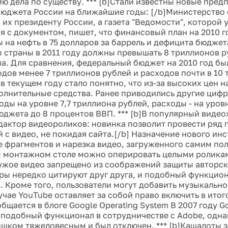
ю дела по существу. *** [b]Стали известны новые пре
юджета России на ближайшие годы: [/b]Министерство
 их президенту России, а газета "Ведомости", которой 
я с документом, пишет, что финансовый план на 2010 г
 на нефть в 75 долларов за баррель и дефицита бюджет
 страны в 2011 году должны превышать 8 триллионов р
на. Для сравнения, федеральный бюджет на 2010 год бы
одов менее 7 триллионов рублей и расходов почти в 10 
в текущем году стало понятно, что из-за высоких цен 
олнительные средства. Ранее приводились другие цифр
оды на уровне 7,7 триллиона рублей, расходы - на уров
юджета до 8 процентов ВВП. *** [b]В популярный видео
дактор видеороликов: новинка позволит провести ряд
 с видео, не покидая сайта.[/b] Назначение нового инс
 фрагментов и нарезка видео, загруженного самим пол
 монтажном столе можно оперировать целыми роликам
ужое видео запрещено из соображений защиты авторско
ры нередко цитируют друг друга, и подобный функцио
. Кроме того, пользователи могут добавить музыкальн
лучае YouTube оставляет за собой право включить в ито
бщается в блоге Google Operating System В 2007 году G
 подобный функционал в сотрудничестве с Adobe, одна
ишком тяжеловесным и был отключен. *** [b]Кашалоты 