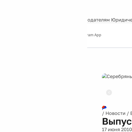
События
Контакты
О нас
Экскурсии
Silver Studio
Рекламодателям
Юридиче
Слушайте
App Store
Google Play
Telegram App
Серебряный
дождь
12+
Реклама
/
Новости
/
Выпус
17 июня 2010