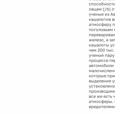
способности
овцам:[/b] 
ученые из А
кашалотов в
атмосферу п
поголовьем 
перевариван
железо, а за
кашалоты ус
чем 200 тыс
ученые пару
процессе пе
автомобили в
малочисленн
которые при
выделения у
установлено
производим
все же есть
атмосферы. 
вредителями