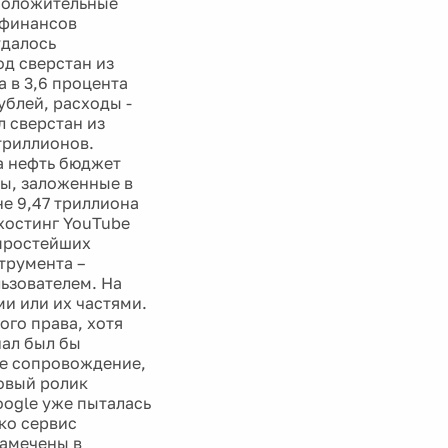
дположительные
 финансов
удалось
од сверстан из
а в 3,6 процента
ублей, расходы -
л сверстан из
триллионов.
на нефть бюджет
ы, заложенные в
не 9,47 триллиона
хостинг YouTube
 простейших
трумента –
ьзователем. На
и или их частями.
го права, хотя
нал был бы
ое сопровождение,
говый ролик
oogle уже пыталась
ко сервис
замечены в