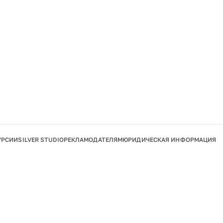
УРСИИ
SILVER STUDIO
РЕКЛАМОДАТЕЛЯМ
ЮРИДИЧЕСКАЯ ИНФОРМАЦИЯ