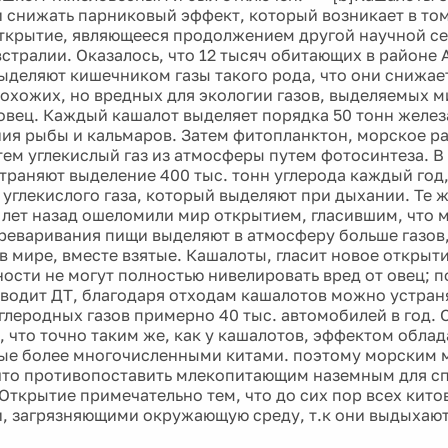
 снижать парниковый эффект, который возникает в том
открытие, являющееся продолжением другой научной се
встралии. Оказалось, что 12 тысяч обитающих в районе
ыделяют кишечником газы такого рода, что они снижае
охожих, но вредных для экологии газов, выделяемых 
овец. Каждый кашалот выделяет порядка 50 тонн желез
ия рыбы и кальмаров. Затем фитопланктон, морское ра
тем углекислый газ из атмосферы путем фотосинтеза. В
траняют выделение 400 тыс. тонн углерода каждый год, 
. углекислого газа, который выделяют при дыхании. Те 
 лет назад ошеломили мир открытием, гласившим, что 
реваривания пищи выделяют в атмосферу больше газов,
 мире, вместе взятые. Кашалоты, гласит новое открыти
ости не могут полностью нивелировать вред от овец; п
водит ДТ, благодаря отходам кашалотов можно устран
глеродных газов примерно 40 тыс. автомобилей в год. 
, что точно таким же, как у кашалотов, эффектом облад
ые более многочисленными китами. поэтому морским
 что противопоставить млекопитающим наземным для с
Открытие примечательно тем, что до сих пор всех кито
, загрязняющими окружающую среду, т.к они выдыхают 