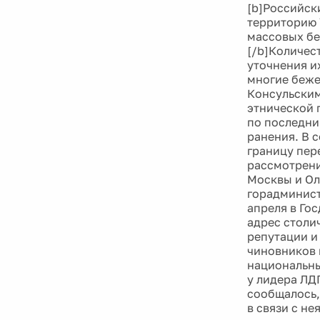
[b]Российск
территорию 
массовых бе
[/b]Количес
уточнения и
многие беже
Консульским
этнической 
по последни
ранения. В 
границу пере
рассмотрени
Москвы и Ол
горадминист
апреля в Го
адрес столи
репутации и
чиновников 
национальны
у лидера ЛД
сообщалось,
в связи с н