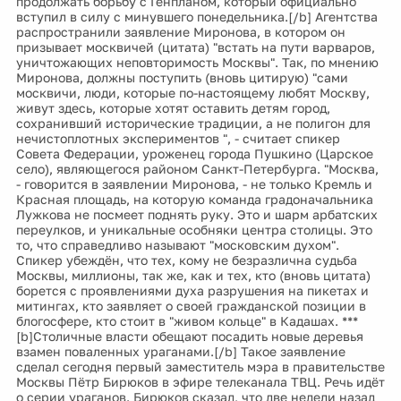
продолжать борьбу с Генпланом, который официально
вступил в силу с минувшего понедельника.[/b] Агентства
распространили заявление Миронова, в котором он
призывает москвичей (цитата) "встать на пути варваров,
уничтожающих неповторимость Москвы". Так, по мнению
Миронова, должны поступить (вновь цитирую) "сами
москвичи, люди, которые по-настоящему любят Москву,
живут здесь, которые хотят оставить детям город,
сохранивший исторические традиции, а не полигон для
нечистоплотных экспериментов ", - считает спикер
Совета Федерации, уроженец города Пушкино (Царское
село), являющегося районом Санкт-Петербурга. "Москва,
- говорится в заявлении Миронова, - не только Кремль и
Красная площадь, на которую команда градоначальника
Лужкова не посмеет поднять руку. Это и шарм арбатских
переулков, и уникальные особняки центра столицы. Это
то, что справедливо называют "московским духом".
Спикер убеждён, что тех, кому не безразлична судьба
Москвы, миллионы, так же, как и тех, кто (вновь цитата)
борется с проявлениями духа разрушения на пикетах и
митингах, кто заявляет о своей гражданской позиции в
блогосфере, кто стоит в "живом кольце" в Кадашах. ***
[b]Столичные власти обещают посадить новые деревья
взамен поваленных ураганами.[/b] Такое заявление
сделал сегодня первый заместитель мэра в правительстве
Москвы Пётр Бирюков в эфире телеканала ТВЦ. Речь идёт
о серии ураганов. Бирюков сказал, что две недели назад