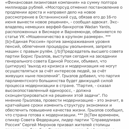
«Финансовая лизинговая компания» на сумму полтора
миллиарда рублей. «Мосгорсуд отменил постановление о
продлении ареста и направил дело на новое
рассмотрение в Останкинский суд, обязав его до 16-го
июня вынести новое решение», - сообщал адвокат. Экс-
владелец немецких верфей-банкротов Wadan Yards,
расположенных в Висмаре и Варнемюнде, обвиняется по
статье УК «Мошенничество в крупном размере». ***
[b]«Единая Россия» против замораживания уровня
пенсий, облегчения процедуры увольнения, запрета
машин с правым рулём. [/b]Председатель высшего совета
партии Борис Грызлов, выступая сегодня на заседании
генерального совета Единой России, объявил, что
(цитирую) "выход из кризиса и модернизация не могут
осуществляться за счёт интересов людей, за счёт
живущих ныне поколений". Грызлов добавил, что партия
парламентского большинства будет движущей силой
процесса модернизации в стране. "Партия, - сказал
высокопоставленный единоросс, - должна
сконцентрироваться на решении этой задачи". По
мнению Грызлова, провести модернизацию - это значит, в
кратчайшие сроки изменить структуру экономики и
обеспечить повышение качества жизни. Грызлов сообщил,
что страна готова к модернизации. *** [b]Тем временем,
спикер Совета Федерации, лидер партии "Справедливая
Россия" Сергей Миронов призвал жителей столицы