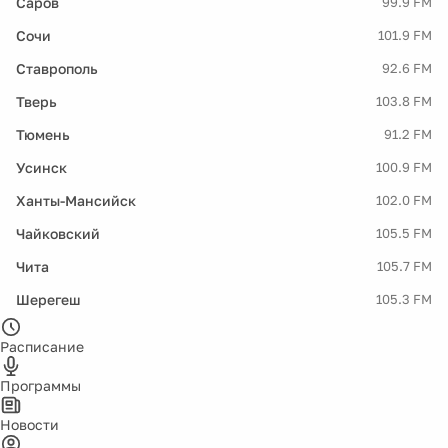
Саров
99.9 FM
Сочи
101.9 FM
Ставрополь
92.6 FM
Тверь
103.8 FM
Тюмень
91.2 FM
Усинск
100.9 FM
Ханты-Мансийск
102.0 FM
Чайковский
105.5 FM
Чита
105.7 FM
Шерегеш
105.3 FM
Расписание
Программы
Новости