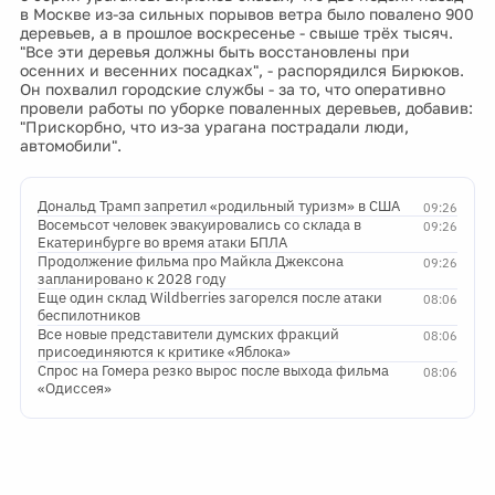
в Москве из-за сильных порывов ветра было повалено 900
деревьев, а в прошлое воскресенье - свыше трёх тысяч.
"Все эти деревья должны быть восстановлены при
осенних и весенних посадках", - распорядился Бирюков.
Он похвалил городские службы - за то, что оперативно
провели работы по уборке поваленных деревьев, добавив:
"Прискорбно, что из-за урагана пострадали люди,
автомобили".
Дональд Трамп запретил «родильный туризм» в США
09:26
Восемьсот человек эвакуировались со склада в
09:26
Екатеринбурге во время атаки БПЛА
Продолжение фильма про Майкла Джексона
09:26
запланировано к 2028 году
Еще один склад Wildberries загорелся после атаки
08:06
беспилотников
Все новые представители думских фракций
08:06
присоединяются к критике «Яблока»
Спрос на Гомера резко вырос после выхода фильма
08:06
«Одиссея»