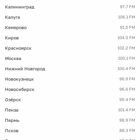
Калининград
97.7 FM
Калуга
106.1 FM
Кемерово
91.5 FM
Киров
104.3 FM
Красноярск
102.2 FM
Москва
100.1 FM
Нижний Новгород
100.4 FM
Новокузнецк
96.9 FM
Новосибирск
96.6 FM
Озёрск
95.4 FM
Пенза
101.4 FM
Пермь
98.9 FM
Псков
88.3 FM