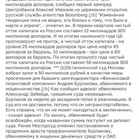
миллиардов долларов, сообщил первый зампред
Центробанка Алексей Улюкаев на церемонии открытия
русской службы агентства Bloomberg.[/b] "Изменения
тенденции пока не видно, это близко к тому, что было в
марте и апреле", - отметил он. В первом квартале чистый
отток капитала из России составил 12 миллиардов 900
миллионов долларов. И по итогам нынешнего года ЦБ
прогнозирует не приток, а чистый отток капитала - на
уровне 25 миллиардов долларов при цене нефти 45
долларов за баррель, 10 миллиардов - при цене в 80
долларов за баррель. По итогам прошлого года чистый
отток капитала из России составлял 56 миллиардов 900
миллионов долларов. *** [b]Останкинский суд Москвы
избрал залог в 50 миллионов рублей в качестве меры
пресечения для бывшего замгендиректора «Финансовой
лизинговой компании» Андрея Бурлакова, обвиняемого в
мошенничестве.[/b] Как сообщил адвокат обвиняемого
Александр Забейда, «решение суда неожиданно.
Бурлаков за неделю до заседания попал в реанимацию. В
суд его не доставили, потому что он нетранспортабелен.
Есть справка, что он не может находиться в заключении»,
- сказал адвокат. По закону, обвиняемый будет
освобождён, когда названная сумма поступит на депозит
суда. Ранее Мосгорсуд отменил постановление о
продлении ареста предпринимателю Бурлакову,
обвиняемому в хищении денежных средств у ОАО