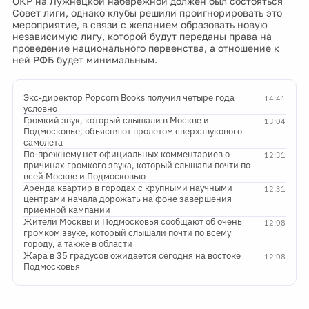
ОКР на Лужнецкой набережной должен был состояться
Совет лиги, однако клубы решили проигнорировать это
мероприятие, в связи с желанием образовать новую
независимую лигу, которой будут переданы права на
проведение национального первенства, а отношение к
ней РФБ будет минимальным.
Экс-директор Popcorn Books получил четыре года
14:41
условно
Громкий звук, который слышали в Москве и
13:04
Подмосковье, объясняют пролетом сверхзвукового
самолета
По-прежнему нет официальных комментариев о
12:31
причинах громкого звука, который слышали почти по
всей Москве и Подмосковью
Аренда квартир в городах с крупными научными
12:31
центрами начала дорожать на фоне завершения
приемной кампании
Жители Москвы и Подмосковья сообщают об очень
12:08
громком звуке, который слышали почти по всему
городу, а также в области
Жара в 35 градусов ожидается сегодня на востоке
12:08
Подмосковья