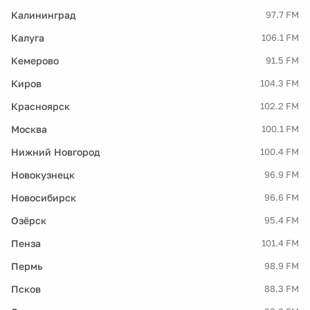
Калининград
97.7 FM
Калуга
106.1 FM
Кемерово
91.5 FM
Киров
104.3 FM
Красноярск
102.2 FM
Москва
100.1 FM
Нижний Новгород
100.4 FM
Новокузнецк
96.9 FM
Новосибирск
96.6 FM
Озёрск
95.4 FM
Пенза
101.4 FM
Пермь
98.9 FM
Псков
88.3 FM