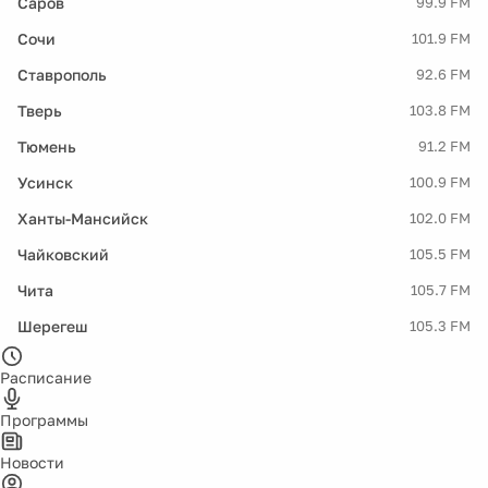
Саров
99.9 FM
Сочи
101.9 FM
Ставрополь
92.6 FM
Тверь
103.8 FM
Тюмень
91.2 FM
Усинск
100.9 FM
Ханты-Мансийск
102.0 FM
Чайковский
105.5 FM
Чита
105.7 FM
Шерегеш
105.3 FM
Расписание
Программы
Новости