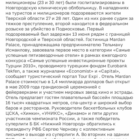
милиционеры (23 и 30 лет) были госпитализированы в
Новгородскую клиническую облбольницу. В нападениях
на туристов и милиционеров подозреваются жители
Тверской области 27 и 28 лет. Один из них ранее судим за
тяжкое преступление, второй находится в федеральном
розыске за убийство в Подмосковье. Первый
подозреваемый был задержан 13 июня рядом с границей
Новгородской и Тверской областей. Гостиница Mardan
Palace, принадлежащаяа предпринимателю Тельману
Исмаилову, завоевала первое место в категории «Самые
успешные пятизвездочные отели» в рамках ежегодного
конкурса «Самые успешные инвестиционные проекты
Турции 2010», проводимого турецким фондом Eurobank
Tekfen, а также журналами «Economist» и «Capital»,
сообщает туристический портал Tour Expi . Отель Mardan
Palace стоимостью в 1,4 миллиарда долларов был открыт
в мае 2009 года грандиозной церемонией с
фейерверками и участием мировых звезд кино и эстрады.
Отель предлагает гостям плавательный бассейн площадью
16 тысяч квадратных метров, спа-центр и широкий выбор
баров и ресторанов. Руководители баскетбольных клубов
ЦСКА, «Химки», «УНИКС», «Динамо» и пяти других
участников чемпионата России, а также победитель
суперлиги Б БК «Нижний Новгород» обратились к
президенту РФБ Сергею Чернову с коллективным
письмом о выходе из суперлиги А. Во вторник на здании