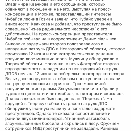
Владимира Квачкова и его сообщников, которых
обвиняют в покушении на него. Выступая на пресс-
конференции в Москве, представлявший интересы
Чубайса леонид Гозман заявил, что Чубайс уверен в
виновности Квачкова и добавил, что преступление было
совершено "из-за радикального несогласия" с его
действиями. На пресс-конференции представителя
Чубайса побывал наш корреспондент Денис Малышев.
Силовики задержали второго подозреваемого в
нападении патруль ДПС в Новгородской области, которое
произошло 12 июня и при котором тяжелые ранения
получили двое милиционеров. Мужчину обнаружили в
Тверской области. Напомню, в ночь Фоторобот второго
подозреваемого в нападении на новгородский патруль
ДПСВ ночь на 12 июня на побережье новгородского озера
Велье двое вооруженных обрезом преступников напали
на группу московских туристов. Трое москвичей
получили легкие травмы. Злоумышленники отобрали у
туристов ценности и автомобиль, на котором и скрылись.
Для их задержания был введен план "Перехват". На
ведущей в Тверскую область трассе патруль ДПС
обнаружил угнанную машину и попытался задержать
преступников. Однако те оказали сопротивление и
ранили двух милиционеров. Угнанный автомобиль
злоумышленники бросили и скрылись в лесу. Оружием
сотрудников МВД преступники не завладели. Раненые