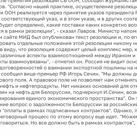
сле принятия резолюции СБ ООН, сообщил журналиста
ов. "Согласно нашей практике, осуществление резолюц
и ООН реализуется через принятие указов президента 
 соответствующий указ, и в этом указе, и в других соо
будет определено, какие поставки каких конкретно во
я в рамки резолюции", - сказал Лавров. Министр напом
 сайте МИД был опубликован текст резолюции и, по ег
ровать отдельные положения этой резолюции никому не
 в виду, что резолюция содержит целый комплекс мер, 
различные аспекты взаимоотношений между Ираном и
кты взаимоувязаны", - отметил он. Россия не видит осн
договоренностей о взимании экспортной пошлины на н
 сообщил вице-премьер РФ Игорь Сечин. "Мы должны д
ового поля. А правовое поле не позволяет нам отменят
нефть и нефтепродукты. Нет никаких оснований для отме
ин на нефть для Белоруссии, подчеркнул И.Сечин, воз
ирования единого экономического пространства". Он 
ние вопрос о задолженности Белоруссии за российски
м "оплаты в рамках подписанных контрактов". Однако, 
реговорный процесс по этому вопросу еще идет. "Може
овориться. Но все должно быть в рамках контрактов", -