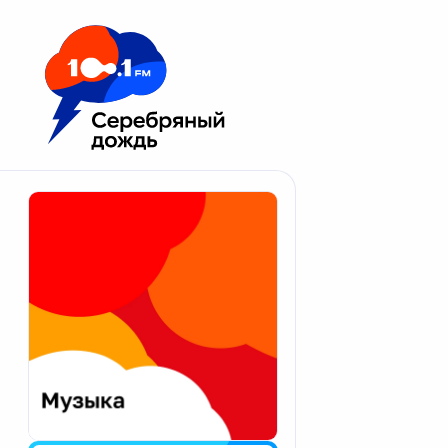
Москва 100.1 FM
Апатиты
Астрахань
Волгоград
Вологда
Екатеринбург
Иваново
Казань
Калининград
Калуга