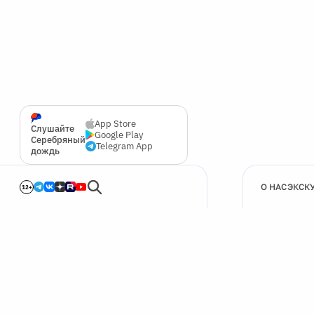
App Store
Слушайте
Google Play
Серебряный
Telegram App
дождь
О НАС
ЭКСК
12+