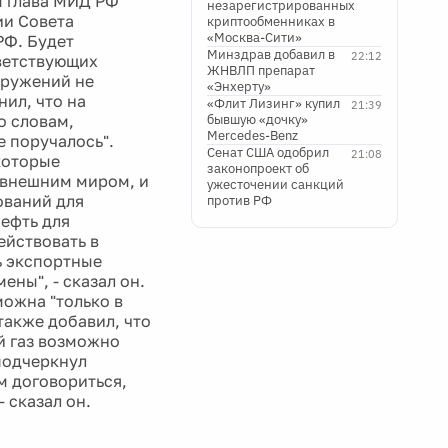
м глава МИД РФ
незарегистрированных
ии Совета
криптообменниках в
«Москва-Сити»
РФ. Будет
Минздрав добавил в
22:12
тветствующих
ЖНВЛП препарат
оружений не
«Энхерту»
нил, что на
«Флит Лизинг» купил
21:39
о словам,
бывшую «дочку»
Mercedes-Benz
 поручалось".
Сенат США одобрил
21:08
которые
законопроект об
 внешним миром, и
ужесточении санкций
ований для
против РФ
ефть для
ействовать в
ь экспортные
ны", - сказал он.
можна "только в
также добавил, что
й газ возможно
подчеркнул
м договориться,
 сказал он.