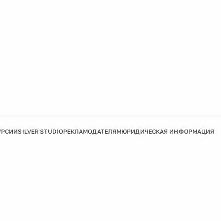
УРСИИ
SILVER STUDIO
РЕКЛАМОДАТЕЛЯМ
ЮРИДИЧЕСКАЯ ИНФОРМАЦИЯ