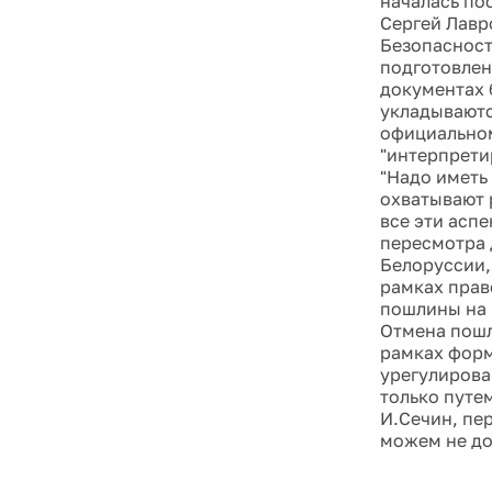
началась по
Сергей Лавр
Безопасност
подготовлен
документах 
укладываютс
официальном
"интерпрети
"Надо иметь
охватывают 
все эти аспе
пересмотра 
Белоруссии,
рамках прав
пошлины на 
Отмена пошл
рамках форм
урегулирова
только путе
И.Сечин, пе
можем не дог