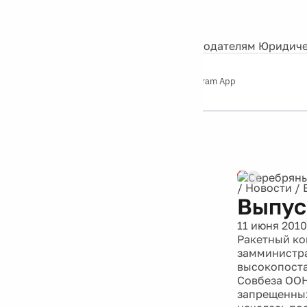
События
Контакты
О нас
Экскурсии
Silver Studio
Рекламодателям
Юридиче
Слушайте
App Store
Google Play
Telegram App
Серебряный
дождь
12+
Реклама
/
Новости
/
Выпус
11 июня 2010
Ракетный ком
замминистра
высокопоста
Совбеза ООН
запрещенных