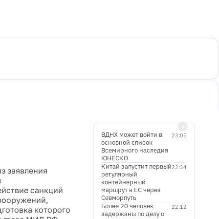
ВДНХ может войти в
23:05
основной список
Всемирного наследия
ЮНЕСКО
Китай запустит первый
22:34
из заявления
регулярный
л
контейнерный
ействие санкций
маршрут в ЕС через
Севморпуть
 вооружений,
Более 20 человек
22:12
дготовка которого
задержаны по делу о