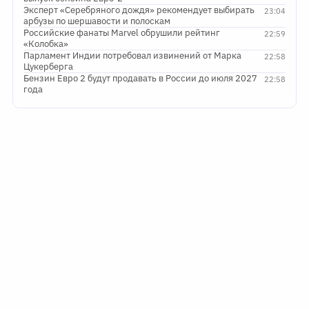
Эксперт «Серебряного дождя» рекомендует выбирать
23:04
арбузы по шершавости и полоскам
Российские фанаты Marvel обрушили рейтинг
22:59
«Колобка»
Парламент Индии потребовал извинений от Марка
22:58
Цукерберга
Бензин Евро 2 будут продавать в России до июля 2027
22:58
года