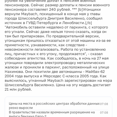
рублей на увеличение доплат к пенсиям военных
пенсионеров. Сейчас размер доплаты к пенсии военного
пенсионера составляет 240 рублей. *** [b]Угонщики
вернули Maybach, похищенный в конце мая у главы
города Шлиссельбурга Дмитрия Василенко, сообщил
источник в ГУВД Петербурга и Ленобласти.[/b]
"Автомобиль оставили недалеко от паркинга, с которого
его угнали. Сейчас даже нельзя точно сказать, когда он
там был припаркован. По предварительной версии,
угонщикам пришлось отказаться от этой машины из-за ее
приметности, узнаваемости, как следствие -
невозможности легализовать. Работа по установлению
лиц, причастных к его угону, продолжается", - сказал
собеседник агентства. Как сообщалось, в ночь на 27 мая
угонщики повредили электропроводку металлических
жалюзи и проникли в паркинг, расположенный на улице
Нахимова. Они похитили две автомашины - Майбах-62
2004 года выпуска и Мерседес С-класса 2005 года. Как
выяснилось, угнанный Maybach зарегистрирован на мэра
Шлиссельбурга Василенко. Цена на эту модель достигает
21 млн рублей.
Цены на места в российских центрах обработки данных
07:08
резко выросли
В правительстве назвали временным разрешение на
07:08
выпуск бензина Евро-2