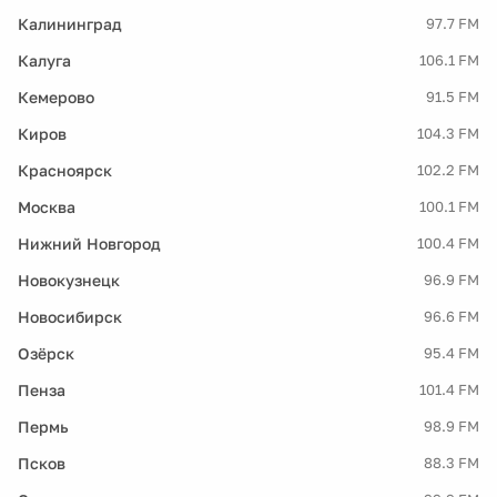
Калининград
97.7 FM
Калуга
106.1 FM
Кемерово
91.5 FM
Киров
104.3 FM
Красноярск
102.2 FM
Москва
100.1 FM
Нижний Новгород
100.4 FM
Новокузнецк
96.9 FM
Новосибирск
96.6 FM
Озёрск
95.4 FM
Пенза
101.4 FM
Пермь
98.9 FM
Псков
88.3 FM