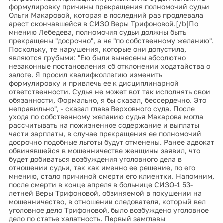
формулировку причины прекращения полномочий судьи
Ольги Макаровой, которая в последний раз продлевала
арест скончавшейся в СИЗО Веры Трифоновой.[/b]По
мнению Лебедева, полномочия судьи должны быть
прекращены "досрочно", а не "по собственному желанию".
Поскольку, те нарушения, которые они допустила,
являются грубыми: "Ею были вынесены абсолютно
незаконные постановления об отклонении ходатайства о
залоге. Я просил квалифколлегию изменить
формулировку и привлечь ее к дисциплинарной
ответственности. Судья не может вот так исполнять свои
обязанности, Формально, я бы сказал, бессердечно. Это
неправильно", - сказал глава Верховного суда. После
ухода по собственному желанию судья Макарова могла
рассчитывать на пожизненное содержание и выплаты
части зарплаты, в случае прекращения ее полномочий
досрочно подобные льготы будут отменены. Ранее адвокат
обвинявшейся в мошенничестве женщины заявил, что
будет добиваться возбуждения уголовного дела в
отношении судьи, так как именно ее решение, по его
мнению, стало причиной смерти его клиентки. Напомним,
после смерти в конце апреля в больнице СИЗО-1 53-
летней Веры Трифоновой, обвиняемой в покушении на
мошенничество, в отношении следователя, который вел
уголовное дело Трифоновой, было возбуждено уголовное
дело по статье халатность. Первый замглавы