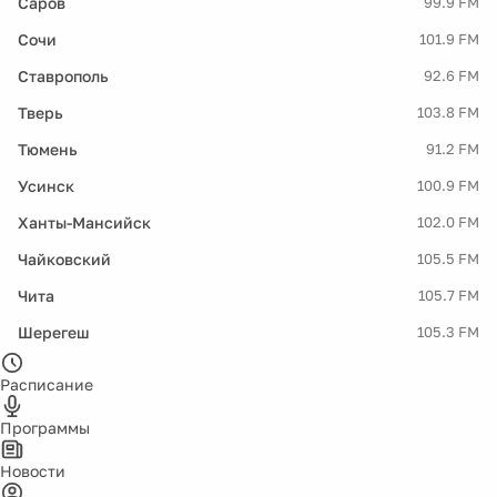
Саров
99.9 FM
Сочи
101.9 FM
Ставрополь
92.6 FM
Тверь
103.8 FM
Тюмень
91.2 FM
Усинск
100.9 FM
Ханты-Мансийск
102.0 FM
Чайковский
105.5 FM
Чита
105.7 FM
Шерегеш
105.3 FM
Расписание
Программы
Новости