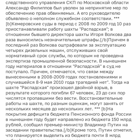
следственного управления СКП по Московской области
Александр Филиппов был уволен за непринятие мер по
обеспечению прав обвиняемых. А его руководителю
объявлено о неполном служебном соответствии. ***
[b]Кемеровские суды в период с 2008 по 2009 год 10 раз
приостанавливали работу шахты "Распадская"; в
отношении бывшего директора шахты Игоря Волкова два
раза выносились незначительные штрафы.[/b]Причем в
последний раз Волкова оштрафовали за эксплуатацию
четырех дизельных машин, отслуживших свой
нормативный срок службы, по которым не проведена
экспертиза промышленной безопасности. В нынешнем
году материалов в отношении "Распадской" в суд не
поступало. Причем, отмечается, что связи между
вынесенными в 2008-2009 годах постановлениями и
случившейся 8-9 мая 2010 года трагедией нет". Тогда на
шахте "Распадская" произошел двойной взрыв, в
результате которого погибли 67 человек, 23 до сих пор
числятся пропавшими без вести. Восстановительные
работы на шахте, по разным оценкам, могут занять от
нескольких месяцев до нескольких лет. *** [b]На
покрытие дефицита бюджета Пенсионного фонда России
в нынешнем году будет направлено из бюджета 150 млрд
рублей, сообщил премьер-министр Владимир Путин на
заседании правительства.[/b]Кроме того, Путин отметил,
что планируется выделить из бюджета почти 8 млрд