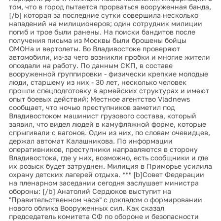
том, что в город пытается прорваться вооруженная банда,
[/b] которая за последние сутки совершила несколько
нападений на милиционеров; один сотрудник милиции
погиб и трое были ранены. На поиски бандитов после
получения письма из Москвы были брошены бойцы
ОМОНа и вертолеты. Во Владивостоке проверяют
автомобили, из-за чего возникли пробки и многие жители
опоздали на работу. По данным СКП, в составе
вооруженной группировки - физически крепкие молодые
люди, старшему из них - 30 лет, несколько человек
прошли спецподготовку в армейских структурах и имеют
опыт боевых действий; Местное агентство Vladnews
сообщает, что ночью преступников заметил под
Владивостоком машинист грузового состава, который
заявил, что видел людей в камуфляжной форме, которые
спрыгивали с вагонов. Один из них, по словам очевидцев,
держал автомат Калашникова. По информации
оперативников, преступники направляются в сторону
Владивостока, где у них, возможно, есть сообщники и где
их розыск будет затруднен. Милиция в Приморье усилила
охрану детских лагерей отдыха. *** [b]Совет Федерации
на пленарном заседании сегодня заслушает министра
обороны: [/b] Анатолий Сердюков выступит на
"Правительственном часе" с докладом о формировании
нового облика Вооруженных сил. Как сказал
председатель комитета СФ по обороне и безопасности