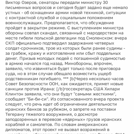
Виктор Озеров, сенаторы передали министру 30
письменных вопросов и сегодня будет задано еще немало
устных - об оснащении армии новой техникой, ситуации
с контрактной службой и социальным положением
военнослужащих. Предполагается, что обсуждение
пройдет в закрытом режиме. С выступлением министра
обороны совпал скандал, связанный с мародерством на
месте гибели польской делегации под Смоленском: вчера
СКП официально подтвердил задержание четверых
солдат-срочников, трое из которых были ранее судимы -
за грабеж, кражу и изготовление или сбыт поддельных
денег. Призыв молодых людей с погашенной судимостью
в армию начался год назад. Минобороны, впрочем,
заявило, что извиняться будет только после приговора
суда, но в этом случае обещало возместить ущерб
родственникам погибшего. *** [b]Через несколько часов
Совет Безопасности ООН, как ожидается, примет новые
санкции против Ирана: [/b]госсекретарь США Хилари
Клинтон заявила, что они будут "самыми жесткими",
сообщает "Би-би-си". Из согласнованного вчера проекта
следует, что речь идет об ограничении деятельности
иранских банков за рубежом, о запрете на поставки
Тегерану тяжелого вооружения, о досмотре
заподозренных в перевозе «ядерных» грузов иранских
кораблей и самолетов. По словам американских
дипломатов, этот проект не вызвал возражений в