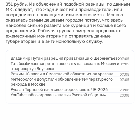
351 рубль. Из объяснений подобной разницы, по данным
МК, следует, что жадничают или производители, или
посредники с продавцами, или монополисты. Москва
оказалась самым дешевым городом потому, что здесь
наиболее сильно развита конкуренция и больше всего
предложений. Рабочая группа намерена продолжать
ежемесячный мониторинг и отправлять данные
губернаторам и в антимонопольную службу.
Владимир Путин разрешил приватизацию Шереметьево
07:05
Т.н. бомбилам запретят таксовать на вокзалах Москвы и
07:05
в аэропорту «Внуково»
Режим ЧС ввели в Смоленской области из-за урагана
07:05
Метеорологи допустили обновление температурного
07:05
рекорда в Москве
Руслан Терновой взял свое второе золото ЧЕ-2026
23:08
YouTube заблокировал каналы «Русской общины»
23:08