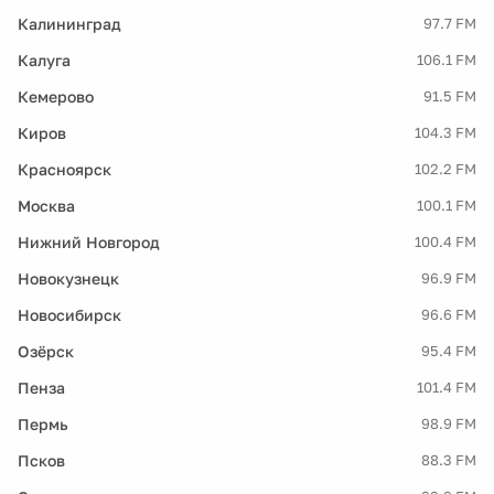
Калининград
97.7 FM
Калуга
106.1 FM
Кемерово
91.5 FM
Киров
104.3 FM
Красноярск
102.2 FM
Москва
100.1 FM
Нижний Новгород
100.4 FM
Новокузнецк
96.9 FM
Новосибирск
96.6 FM
Озёрск
95.4 FM
Пенза
101.4 FM
Пермь
98.9 FM
Псков
88.3 FM