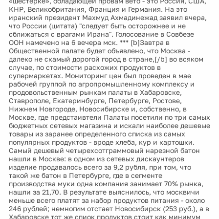
«шестёрке», обладающей провам вето - это Россия, США,
КНР, Великобритания, Франция и Германия. На это
иранский президент Махмуд Ахмадинежад заявил вчера,
что России (цитата) "следует быть осторожнее и не
сближаться с врагами Ирана". Голосование в Совбезе
ООН намечено на 6 вечера мск. *** [b]Завтра в
Общественной палате будет объявлено, что Москва -
далеко не скамый дорогой город в стране,[/b] во всяком
случае, по стоимости расхожих продуктов в
супермаркетах. Мониторинг цен был проведен в мае
рабочей группой по агропромышленному комплексу и
продовольственным рынкам палаты в Хабаровске,
Ставрополе, Екатеринбурге, Петербурге, Ростове,
Нижнем Новгороде, Новосибирске и, собственно, в
Москве, где предстаивтели Палаты посетили по три самых
бюджетных сетевых магазина и искали наиболее дешевые
товары из заранее определенного списка из самых
популярных продуктов - вроде хлеба, кур и картошки.
Самый дешевый четырехсотграммовый нарезной батон
нашли в Москве: в одном из сетевых дискаунтеров
изделие продавалось всего за 9,2 рубля, при том, что
такой же батон в Петербурге, где в сегменте
производства муки одна компания занимает 70% рынка,
нашли за 21,70. В результате выяснилось, что москвичи
меньше всего платят за набор продуктов питания - около
246 рублей; немногим отстает Новосибирск (253 руб.), а в
Хабаровске тот же спиок продуктов стоит как минимум