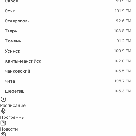
Саров
99.9 FM
Сочи
101.9 FM
Ставрополь
92.6 FM
Тверь
103.8 FM
Тюмень
91.2 FM
Усинск
100.9 FM
Ханты-Мансийск
102.0 FM
Чайковский
105.5 FM
Чита
105.7 FM
Шерегеш
105.3 FM
Расписание
Программы
Новости