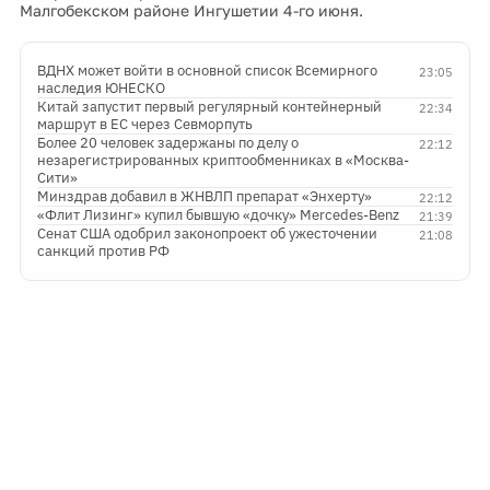
Малгобекском районе Ингушетии 4-го июня.
ВДНХ может войти в основной список Всемирного
23:05
наследия ЮНЕСКО
Китай запустит первый регулярный контейнерный
22:34
маршрут в ЕС через Севморпуть
Более 20 человек задержаны по делу о
22:12
незарегистрированных криптообменниках в «Москва-
Сити»
Минздрав добавил в ЖНВЛП препарат «Энхерту»
22:12
«Флит Лизинг» купил бывшую «дочку» Mercedes-Benz
21:39
Сенат США одобрил законопроект об ужесточении
21:08
санкций против РФ