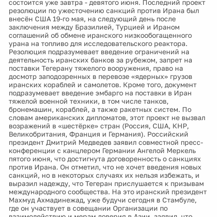
состоится уже завтра - девятого июня. Последний проект
резолюции по ужесточению санкций против Ирана был
внесён США 19-го мая, на следующий день после
заключения между Бразилией, Турцией и Ираном
соглашений об обмене иранского низкообогащенного
урана на топливо для исследовательского реактора.
Резолюция подразумевает введение ограничений на
деятельность иранских банков за рубежом, запрет на
поставки Тегерану тяжелого вооружения, право на
досмотр заподозренных в перевозе «ядерных» грузов
иранских кораблей и самолетов. Кроме того, документ
подразумевает введение эмбарго на поставки в Иран
тяжелой военной техники, в том числе танков,
бронемашин, кораблей, а также ракетных систем. По
словам американских дипломатов, этот проект не вызвал
возражений в «шестёрке» стран (Россия, США, КНР,
Великобритания, Франция и Германия). Российский
президент Дмитрий Медведев заявил совместной пресс-
конференции с канцлером Германии Ангелой Меркель
пятого июня, что достигнута договоренность о санкциях
против Ирана. Он отметил, что не хочет введения новых
санкций, но в некоторых случаях их нельзя избежать, и
выразил надежду, что Тегеран прислушается к призывам
международного сообщества. На это иранский президент
Махмуд Ахмадинежад, уже будучи сегодня в Стамбуле,
где он участвует в совещании Организации по
взаимодействию и мерам доверия в Азии, заявил, что