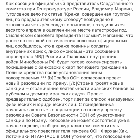
Как сообщил официальный представитель Следственного
комитета при Генпрокуратуре России, Владимир Маркин,
"уголовное дело по статье "Кража, совершённая группой
лиц по предварительному сговору" возбуждено в
отношении четырёх солдат-срочников, находившихся
десятого апреля в оцеплении на месте катастрофы под
Смоленском самолета президента Польши". Напомню, что
ранее со ссылкой на заявления польских официальных
лиц сообщалось, что в краже повинны солдаты
внутренних войск, либо омоновцы - эти сообщения
опровергало МВД России и Главкомат внутренних
войск.Минобороны РФ будет готово компенсировать
похищенные с банковских карт погибшего гражданина
Польши средства после установления вины
подозреваемых *** [b]Совбез ООН согласовал проект
новый резолюции по Ирану. [/b]Стране грозят новые
санкции — ограничение деятельности иранских банков за
рубежом и досмотр иранских судов. Проект
предварительно одобрен, торг идет за список наказуемых
физических и юридических лиц. С понедельника
начались закрытые консультации по новому проекту
резолюции Совета Безопасности ООН об ужесточении
санкции по Ирану. Голосование может состояться уже в
начале недели, сообщил журналистам заместитель
официального представителя генсека ООН Фархан Хак.
Источники ИТАР-ТАСС в ООН уточняют, что голосование