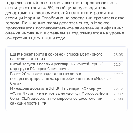
году ежегодный рост промышленного производства в
столице составит 4-6%, сообщила руководитель
департамента экономической политики и развития
столицы Марина Оглоблина на заседании правительства
города. По мнению главы департамента, в Москве
продолжается последовательное замедление инфляции:
оценка инфляции в среднем за год ожидается на уровне
8% против 11,8% в 2009 году.
ВДНХ может войти в основной список Всемирного
23:05
наследия ЮНЕСКО
Китай запустит первый регулярный контейнерный
22:34
маршрут в ЕС через Севморпуть
Более 20 человек задержаны по делу о
22:12
незарегистрированных криптообменниках в «Москва-
Сити»
Минздрав добавил в ЖНВЛП препарат «Энхерту»
22:12
«Флит Лизинг» купил бывшую «дочку» Mercedes-Benz
21:39
Сенат США одобрил законопроект об ужесточении
21:08
санкций против РФ