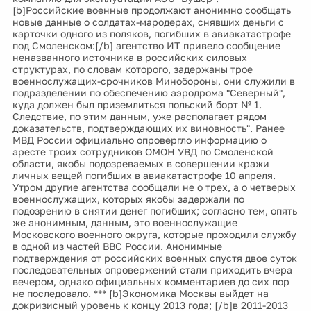
[b]Российские военные продолжают анонимно сообщать
новые данные о солдатах-мародерах, снявших деньги с
карточки одного из поляков, погибших в авиакатастрофе
под Смоленском:[/b] агентство ИТ привело сообщение
неназванного источника в российских силовых
структурах, по словам которого, задержаны трое
военнослужащих-срочников Минобороны, они служили в
подразделении по обеспечению аэродрома "Северный",
куда должен был приземлиться польский борт № 1.
Следствие, по этим данным, уже располагает рядом
доказательств, подтверждающих их виновность". Ранее
МВД России официально опровергло информацию о
аресте троих сотрудников ОМОН УВД по Смоленской
области, якобы подозреваемых в совершении кражи
личных вещей погибших в авиакатастрофе 10 апреля.
Утром другие агентства сообщали не о трех, а о четверых
военнослужащих, которых якобы задержали по
подозрению в снятии денег погибших; согласно тем, опять
же анонимным, данным, это военнослужащие
Московского военного округа, которые проходили службу
в одной из частей ВВС России. Анонимные
подтверждения от российских военных спустя двое суток
последовательных опровержений стали приходить вчера
вечером, однако официальных комментариев до сих пор
не последовало. *** [b]Экономика Москвы выйдет на
докризисный уровень к концу 2013 года; [/b]в 2011-2013