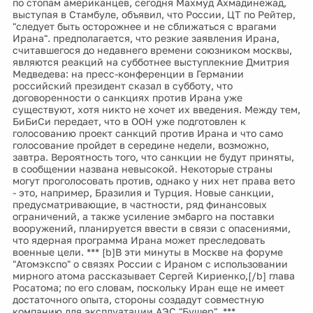
по стопам американцев, сегодня Махмуд Ахмадинежад,
выступая в Стамбуле, объявил, что России, ЦТ по Рейтер,
"следует быть осторожнее и не сближаться с врагами
Ирана". предполагается, что резкие заявления Ирана,
считавшегося до недавнего времени союзником москвы,
являются реакций на субботнее выступлекние Дмитрия
Медведева: на пресс-конференции в Германии
российский президент сказал в субботу, что
договоренности о санкциях против Ирана уже
существуют, хотя никто не хочет их введения. Между тем,
БиБиСи передает, что в ООН уже подготовлен к
голосованию проект санкций против Ирана и что само
голосование пройдет в середине недели, возможно,
завтра. Вероятность того, что санкции не будут приняты,
в сообщении названа невысокой. Некоторые страны
могут проголосовать против, однако у них нет права вето
- это, например, Бразилия и Турция. Новые санкции,
предусматривающие, в частности, ряд финансовых
ограничений, а также усиление эмбарго на поставки
вооружений, планируется ввести в связи с опасениями,
что ядерная программа Ирана может преследовать
военные цели. *** [b]В эти минуты в Москве на форуме
"Атомэкспо" о связях России с Ираном с использовании
мирного атома рассказывает Сергей Кириенко,[/b] глава
Росатома; по его словам, поскольку Иран еще не имеет
достаточного опыта, стороны создадут совместную
компанию для эксплуатации АЭС "Бушер". ***