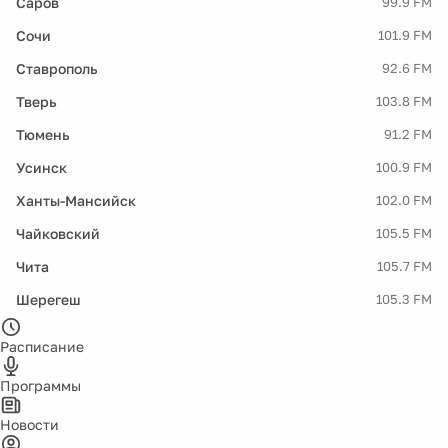
Саров
99.9 FM
Сочи
101.9 FM
Ставрополь
92.6 FM
Тверь
103.8 FM
Тюмень
91.2 FM
Усинск
100.9 FM
Ханты-Мансийск
102.0 FM
Чайковский
105.5 FM
Чита
105.7 FM
Шерегеш
105.3 FM
Расписание
Программы
Новости