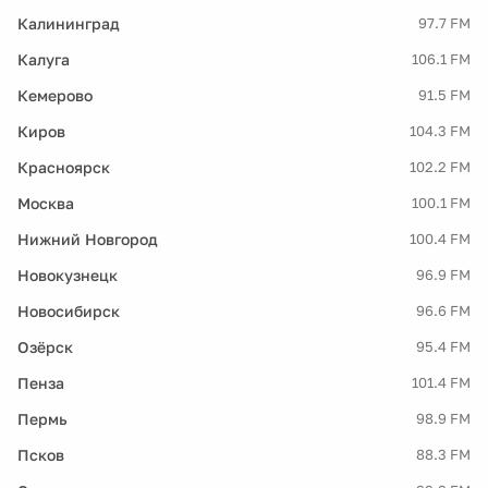
Калининград
97.7 FM
Калуга
106.1 FM
Кемерово
91.5 FM
Киров
104.3 FM
Красноярск
102.2 FM
Москва
100.1 FM
Нижний Новгород
100.4 FM
Новокузнецк
96.9 FM
Новосибирск
96.6 FM
Озёрск
95.4 FM
Пенза
101.4 FM
Пермь
98.9 FM
Псков
88.3 FM