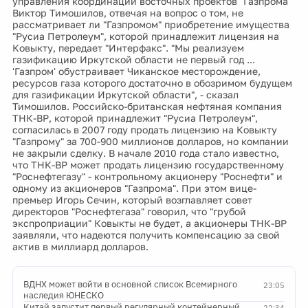
управления координации восточных проектов "Газпрома"
Виктор Тимошилов, отвечая на вопрос о том, не
рассматривает ли "Газпромом" приобретение имущества
"Русиа Петролеум", которой принадлежит лицензия на
Ковыкту, передает "Интерфакс". "Мы реализуем
газификацию Иркутской области не первый год ...
'Газпром' обустраивает Чиканское месторождение,
ресурсов газа которого достаточно в обозримом будущем
для газификации Иркутской области", - сказал
Тимошилов. Российско-британская нефтяная компания
ТНК-ВР, которой принадлежит "Русиа Петролеум",
согласилась в 2007 году продать лицензию на Ковыкту
"Газпрому" за 700-900 миллионов долларов, но компании
не закрыли сделку. В начале 2010 года стало известно,
что ТНК-ВР может продать лицензию государственному
"Роснефтегазу" - контрольному акционеру "Роснефти" и
одному из акционеров "Газпрома". При этом вице-
премьер Игорь Сечин, который возглавляет совет
директоров "Роснефтегаза" говорил, что "грубой
экспроприации" Ковыкты не будет, а акционеры ТНК-ВР
заявляли, что надеются получить компенсацию за свой
актив в миллиард долларов.
ВДНХ может войти в основной список Всемирного
23:05
наследия ЮНЕСКО
Китай запустит первый регулярный контейнерный