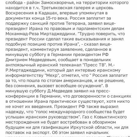
слобода - район Замоскворечья, на территории которого
находится в т.ч. Третьяковская галерея и церковь
Воскресения в Кадашах, впервые упомянутая в
документах конца 15-го века. Россия заплатит за
поддержку санкций против Тегерана, заявил вице-
президент Ирана по правовым и парламентским делам
Мохаммад-Реза Миртаджеддини. "Трудно поверить, что
президент России сделал такие высказывания и занял
подобную позицию против Ирана", - сказал вице-
президент, комментируя заявление, сделанное в
минувшую субботу в Германии президентом РФ
Дмитрием Медведевым, сообщает в понедельник
англоязычный иранский телеканал "Пресс ТВ". М.-
Р.Миртаджеддини, который дал интервью иранскому
информагентству "Мехр", отметил, что " Россия заплатит
за то, что пошла по стопам американцев, и ее решение,
без сомнения, вызовет всеобщее осуждение". В
минувшую субботу Д.Медведев заявил на пресс-
конференции в Германии, что договоренности о санкциях
в отношении Ирана практически существуют, хотя никто
не хочет их введения. Президент РФ также выразил
надежду, что "голос международного сообщества будет
услышан иранским руководством". Газ с Ковыктинского
месторождения не будет востребован в обозримом
будущем ни для газификации Иркутской области, ни для
поставок на экспорт. Об этом заявил начальник