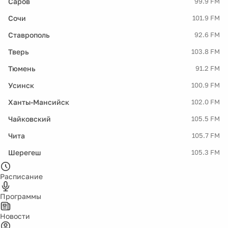
Саров
99.9 FM
Сочи
101.9 FM
Ставрополь
92.6 FM
Тверь
103.8 FM
Тюмень
91.2 FM
Усинск
100.9 FM
Ханты-Мансийск
102.0 FM
Чайковский
105.5 FM
Чита
105.7 FM
Шерегеш
105.3 FM
Расписание
Программы
Новости