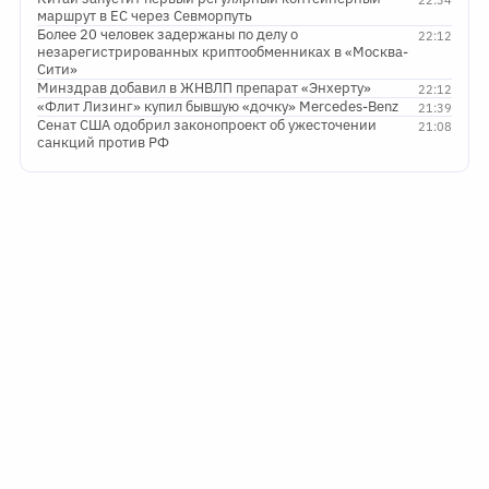
22:34
маршрут в ЕС через Севморпуть
Более 20 человек задержаны по делу о
22:12
незарегистрированных криптообменниках в «Москва-
Сити»
Минздрав добавил в ЖНВЛП препарат «Энхерту»
22:12
«Флит Лизинг» купил бывшую «дочку» Mercedes-Benz
21:39
Сенат США одобрил законопроект об ужесточении
21:08
санкций против РФ