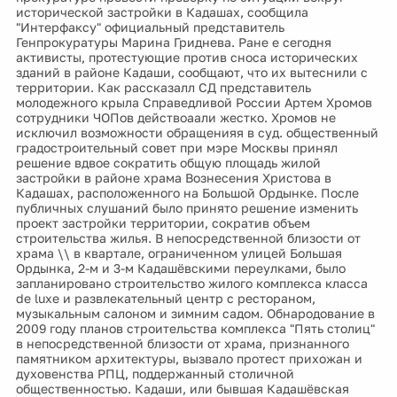
исторической застройки в Кадашах, сообщила
"Интерфаксу" официальный представитель
Генпрокуратуры Марина Гриднева. Ране е сегодня
активисты, протестующие против сноса исторических
зданий в районе Кадаши, сообщают, что их вытеснили с
территории. Как рассказалл СД представитель
молодежного крыла Справедливой России Артем Хромов
сотрудники ЧОПов действоаали жестко. Хромов не
исключил возможности обращенияя в суд. общественный
градостроительный совет при мэре Москвы принял
решение вдвое сократить общую площадь жилой
застройки в районе храма Вознесения Христова в
Кадашах, расположенного на Большой Ордынке. После
публичных слушаний было принято решение изменить
проект застройки территории, сократив объем
строительства жилья. В непосредственной близости от
храма \\ в квартале, ограниченном улицей Большая
Ордынка, 2-м и 3-м Кадашёвскими переулками, было
запланировано строительство жилого комплекса класса
de luxe и развлекательный центр с рестораном,
музыкальным салоном и зимним садом. Обнародование в
2009 году планов строительства комплекса "Пять столиц"
в непосредственной близости от храма, признанного
памятником архитектуры, вызвало протест прихожан и
духовенства РПЦ, поддержанный столичной
общественностью. Кадаши, или бывшая Кадашёвская