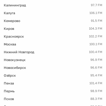
Калининград
97.7 FM
Калуга
106.1 FM
Кемерово
91.5 FM
Киров
104.3 FM
Красноярск
102.2 FM
Москва
100.1 FM
Нижний Новгород
100.4 FM
Новокузнецк
96.9 FM
Новосибирск
96.6 FM
Озёрск
95.4 FM
Пенза
101.4 FM
Пермь
98.9 FM
Псков
88.3 FM