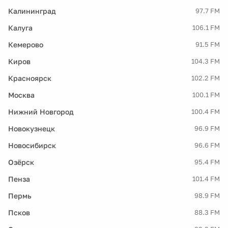
Калининград
97.7 FM
Калуга
106.1 FM
Кемерово
91.5 FM
Киров
104.3 FM
Красноярск
102.2 FM
Москва
100.1 FM
Нижний Новгород
100.4 FM
Новокузнецк
96.9 FM
Новосибирск
96.6 FM
Озёрск
95.4 FM
Пенза
101.4 FM
Пермь
98.9 FM
Псков
88.3 FM