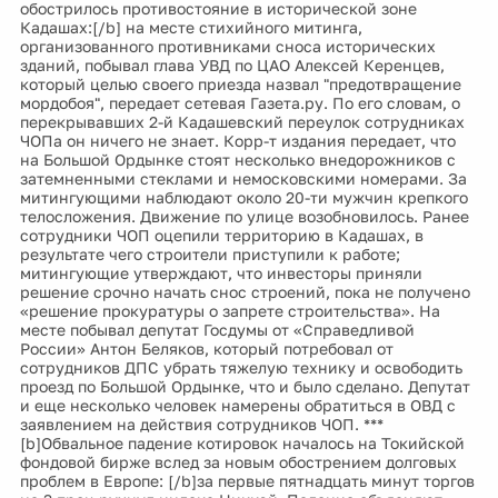
обострилось противостояние в исторической зоне
Кадашах:[/b] на месте стихийного митинга,
организованного противниками сноса исторических
зданий, побывал глава УВД по ЦАО Алексей Керенцев,
который целью своего приезда назвал "предотвращение
мордобоя", передает сетевая Газета.ру. По его словам, о
перекрывавших 2-й Кадашевский переулок сотрудниках
ЧОПа он ничего не знает. Корр-т издания передает, что
на Большой Ордынке стоят несколько внедорожников с
затемненными стеклами и немосковскими номерами. За
митингующими наблюдают около 20-ти мужчин крепкого
телосложения. Движение по улице возобновилось. Ранее
сотрудники ЧОП оцепили территорию в Кадашах, в
результате чего строители приступили к работе;
митингующие утверждают, что инвесторы приняли
решение срочно начать снос строений, пока не получено
«решение прокуратуры о запрете строительства». На
месте побывал депутат Госдумы от «Справедливой
России» Антон Беляков, который потребовал от
сотрудников ДПС убрать тяжелую технику и освободить
проезд по Большой Ордынке, что и было сделано. Депутат
и еще несколько человек намерены обратиться в ОВД с
заявлением на действия сотрудников ЧОП. ***
[b]Обвальное падение котировок началось на Токийской
фондовой бирже вслед за новым обострением долговых
проблем в Европе: [/b]за первые пятнадцать минут торгов