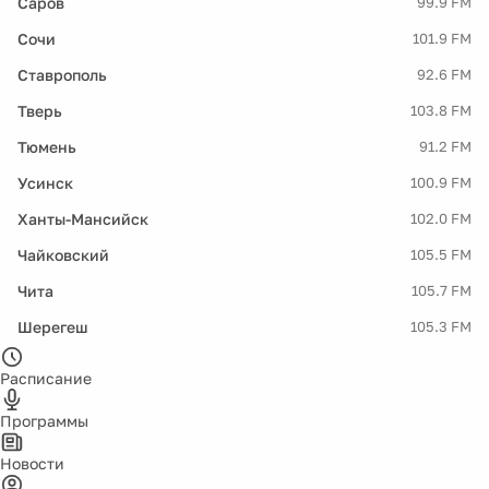
Саров
99.9 FM
Сочи
101.9 FM
Ставрополь
92.6 FM
Тверь
103.8 FM
Тюмень
91.2 FM
Усинск
100.9 FM
Ханты-Мансийск
102.0 FM
Чайковский
105.5 FM
Чита
105.7 FM
Шерегеш
105.3 FM
Расписание
Программы
Новости