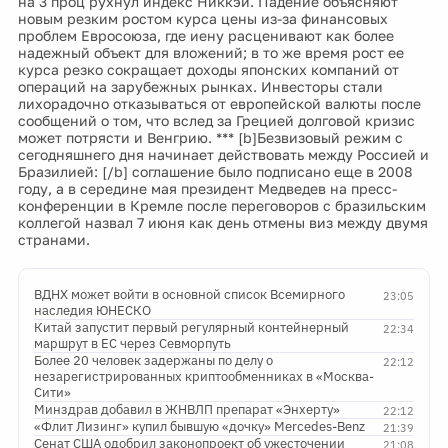
на 3 проц рухнул индекс Никкэй. Падение объясняют
новым резким ростом курса цены из-за финансовых
проблем Евросоюза, где иену расценивают как более
надежный объект для вложений; в то же время рост ее
курса резко сокращает доходы японских компаний от
операций на зарубежных рынках. Инвесторы стали
лихорадочно отказываться от европейской валюты после
сообщений о том, что вслед за Грецией долговой кризис
может потрясти и Венгрию. *** [b]Безвизовый режим с
сегодняшнего дня начинает действовать между Россией и
Бразилией: [/b] соглашение было подписано еще в 2008
году, а в середине мая президент Медведев на пресс-
конференции в Кремле после переговоров с бразильским
коллегой назвал 7 июня как день отмены виз между двумя
странами.
ВДНХ может войти в основной список Всемирного
23:05
наследия ЮНЕСКО
Китай запустит первый регулярный контейнерный
22:34
маршрут в ЕС через Севморпуть
Более 20 человек задержаны по делу о
22:12
незарегистрированных криптообменниках в «Москва-
Сити»
Минздрав добавил в ЖНВЛП препарат «Энхерту»
22:12
«Флит Лизинг» купил бывшую «дочку» Mercedes-Benz
21:39
Сенат США одобрил законопроект об ужесточении
21:08