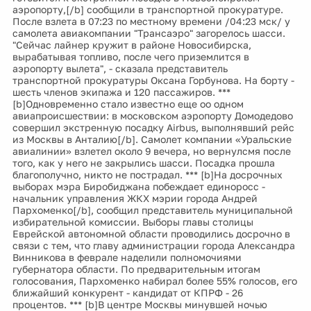
аэропорту,[/b] сообщили в транспортной прокуратуре.
После взлета в 07:23 по местному времени /04:23 мск/ у
самолета авиакомпании "Трансаэро" загорелось шасси.
"Сейчас лайнер кружит в районе Новосибирска,
вырабатывая топливо, после чего приземлится в
аэропорту вылета", - сказала представитель
транспортной прокуратуры Оксана Горбунова. На борту -
шесть членов экипажа и 120 пассажиров. ***
[b]Одновременно стало известно еще оо одном
авиапроисшествии: в московском аэропорту Домодедово
совершил экстренную посадку Airbus, выполнявший рейс
из Москвы в Анталию[/b]. Самолет компании «Уральские
авиалинии» взлетел около 9 вечера, но вернулсмя после
того, как у него не закрылись шасси. Посадка прошла
благополучно, никто не пострадал. *** [b]На досрочных
выборах мэра Биробиджана побеждает единоросс -
начальник управления ЖКХ мэрии города Андрей
Пархоменко[/b], сообщил представитель муниципальной
избирательной комиссии. Выборы главы столицы
Еврейской автономной области проводились досрочно в
связи с тем, что главу администрации города Александра
Винникова в феврале наделили полномочиями
губернатора области. По предварительным итогам
голосования, Пархоменко набирал более 55% голосов, его
ближайший конкурент - кандидат от КПРФ - 26
процентов. *** [b]В центре Москвы минувшей ночью