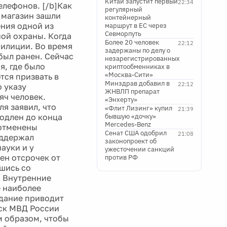
Китай запустит первый
22:34
елефонов. [/b]Как
регулярный
 магазин зашли
контейнерный
ения одной из
маршрут в ЕС через
Севморпуть
ой охраны. Когда
Более 20 человек
22:12
милиции. Во время
задержаны по делу о
был ранен. Сейчас
незарегистрированных
я, где было
криптообменниках в
«Москва-Сити»
тся призвать в
Минздрав добавил в
22:12
 указу
ЖНВЛП препарат
яч человек.
«Энхерту»
я заявил, что
«Флит Лизинг» купил
21:39
одлен до конца
бывшую «дочку»
Mercedes-Benz
 отменены
Сенат США одобрил
21:08
оддержал
законопроект об
ауки и у
ужесточении санкций
ен отсрочек от
против РФ
вшись со
. Внутренние
е наиболее
дание приводит
йск МВД России
м образом, чтобы