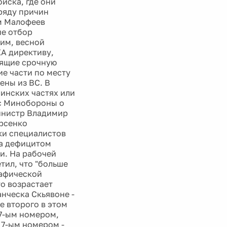
йска, где они
ряду причин
м Малофеев
ие отбор
им, весной
А директиву,
дящие срочную
е части по месту
ены из ВС. В
инских частях или
 с Минобороны о
министр Владимир
рсенко
ки специалистов
на дефицитом
и. На рабочей
тил, что "больше
рафической
то возрастает
анческа Скьявоне -
е второго в этом
17-ым номером,
 7-ым номером -