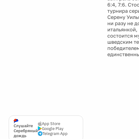
6:4, 7:6. Ст
турнира сер
Серену Уиль
ни разу не д
итальянкой,
состоится м
шведским те
победителем
единственны
App Store
Слушайте
Google Play
Серебряный
Telegram App
дождь