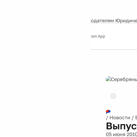
События
Контакты
О нас
Экскурсии
Silver Studio
Рекламодателям
Юридиче
Слушайте
App Store
Google Play
Telegram App
Серебряный
дождь
12+
Реклама
/
Новости
/
Выпус
05 июня 201