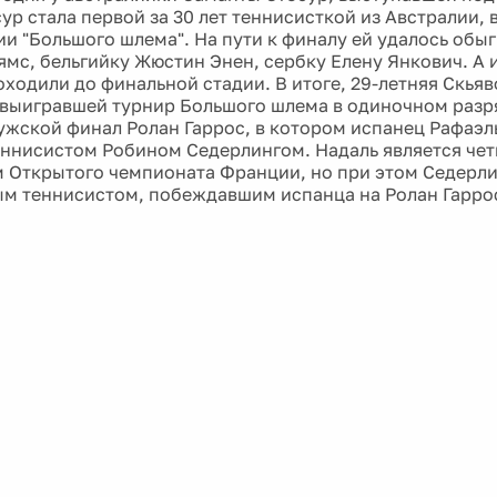
осур стала первой за 30 лет теннисисткой из Австралии
ии "Большого шлема". На пути к финалу ей удалось обы
ямс, бельгийку Жюстин Энен, сербку Елену Янкович. А
оходили до финальной стадии. В итоге, 29-летняя Скья
 выигравшей турнир Большого шлема в одиночном разр
ужской финал Ролан Гаррос, в котором испанец Рафаэл
ннисистом Робином Седерлингом. Надаль является че
 Открытого чемпионата Франции, но при этом Седерли
м теннисистом, побеждавшим испанца на Ролан Гарро