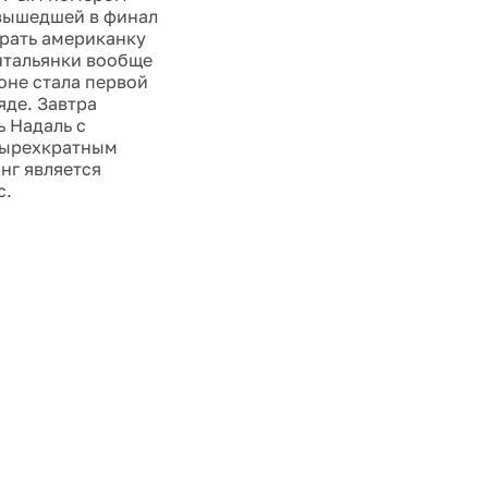
, вышедшей в финал
грать американку
 итальянки вообще
воне стала первой
яде. Завтра
ь Надаль с
тырехкратным
нг является
с.