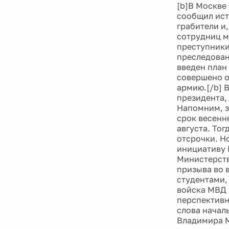
[b]В Москве
сообщил ист
грабители и
сотрудниц м
преступники
преследован
введен план
совершено о
армию.[/b] 
президента,
Напомним, з
срок весенн
августа. То
отсрочки. Н
инициативу 
Министерств
призыва во в
студентами,
войска МВД 
перспективн
слова начал
Владимира М