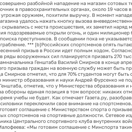
 совершено разбойной нападение на магазин сотовых т
очник в правоохранительных органах, около 19 часов в
, угрожая оружием, похитили выручку. В момент напад
агазина удалось нажать кнопку вызова вневедомственн
 скрывались с места происшествия, их заметил наряд 
ия подозреваемые открыли огонь, и один милиционер 
 поиска преступников. В сообщении пока не указываетс
грабление. *** [b]Российских спортсменов опять пытаю
Весенний призыв в России идет полным ходом. Согласно
 в ряды вооруженных сил планируется призвать 270 тыс
амначальника Генштаба Василий Смирнов в конце апрел
его призыва граждан на военную службу может быть пр
гда Смирнов отметил, что для 70% студентов могут быть
о министр образования и науки Андрей Фурсенко не п
Генштаба, отметив, что у Министерства образования и н
а обороны единая позиция в том вопросе: никаких отм
ремя учебы не будет. Как отмечает Газета.ру, разобра
 силовики переключили свое внимание на спортсменов
готовят соглашение с Министерством спорта о призыв
ых спортсменов на спортивные должности. Сетевое из
ьника Центрального спортивного клуба внутренних во
алофеева: «Мы готовим соглашение с Минспорта таки