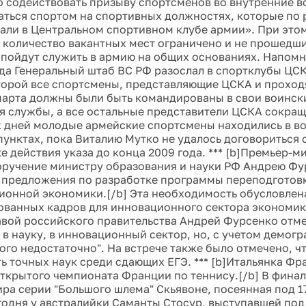
 содействовать призыву спортсменов во внутренние во
аться спортом на спортивных должностях, которые по 
али в Центральном спортивном клубе армии». При это
о количество вакантных мест ограничено и не прошедш
пойдут служить в армию на общих основаниях. Напомн
да Генеральный штаб ВС РФ разослал в спортклубы ЦСК
торой все спортсмены, представляющие ЦСКА и прохо
 марта должны были быть командированы в свои воински
 службы, а все остальные представители ЦСКА сокращ
х дней молодые армейские спортсмены находились в во
пунктах, пока Виталию Мутко не удалось договориться
е действия указа до конца 2009 года. *** [b]Премьер-
оручение министру образования и науки РФ Андрею Фу
 предложения по разработке программы переподготов
ионной экономики.[/b] Эта необходимость обусловле
ванных кадров для инновационного сектора экономик
лавой российского правительства Андрей Фурсенко отме
 в науку, в инновационный сектор, но, с учетом демог
ого недостаточно". На встрече также было отмечено, ч
ь точных наук среди сдающих ЕГЭ. *** [b]Итальянка Фр
ткрытого чемпионата Франции по теннису.[/b] В финал
ира серии "Большого шлема" Скьявоне, посеянная под 
годня у австралийки Саманты Стосур, выступавшей под