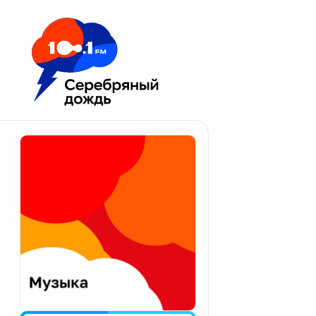
Москва 100.1 FM
Апатиты
Астрахань
Волгоград
Вологда
Екатеринбург
Иваново
Казань
Калининград
Калуга