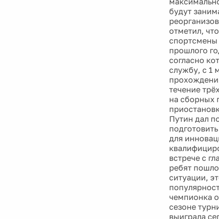
максимально
будут заним
реорганизов
отметил, чт
спортсмены 
прошлого го
согласно ко
службу, с 1
прохождения
течение трё
на сборных 
приостановк
Путин дал п
подготовить
для инновац
квалифициро
встрече с г
ребят пошло
ситуации, эт
популярност
чемпионка о
сезоне турн
выиграла се