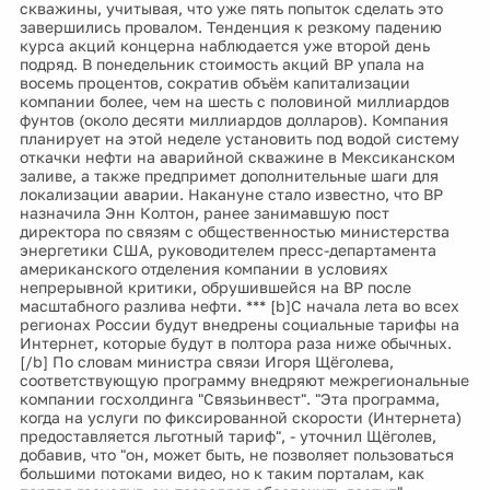
скважины, учитывая, что уже пять попыток сделать это
завершились провалом. Тенденция к резкому падению
курса акций концерна наблюдается уже второй день
подряд. В понедельник стоимость акций ВР упала на
восемь процентов, сократив объём капитализации
компании более, чем на шесть с половиной миллиардов
фунтов (около десяти миллиардов долларов). Компания
планирует на этой неделе установить под водой систему
откачки нефти на аварийной скважине в Мексиканском
заливе, а также предпримет дополнительные шаги для
локализации аварии. Накануне стало известно, что BP
назначила Энн Колтон, ранее занимавшую пост
директора по связям с общественностью министерства
энергетики США, руководителем пресс-департамента
американского отделения компании в условиях
непрерывной критики, обрушившейся на BP после
масштабного разлива нефти. *** [b]С начала лета во всех
регионах России будут внедрены социальные тарифы на
Интернет, которые будут в полтора раза ниже обычных.
[/b] По словам министра связи Игоря Щёголева,
соответствующую программу внедряют межрегиональные
компании госхолдинга "Связьинвест". "Эта программа,
когда на услуги по фиксированной скорости (Интернета)
предоставляется льготный тариф", - уточнил Щёголев,
добавив, что "он, может быть, не позволяет пользоваться
большими потоками видео, но к таким порталам, как