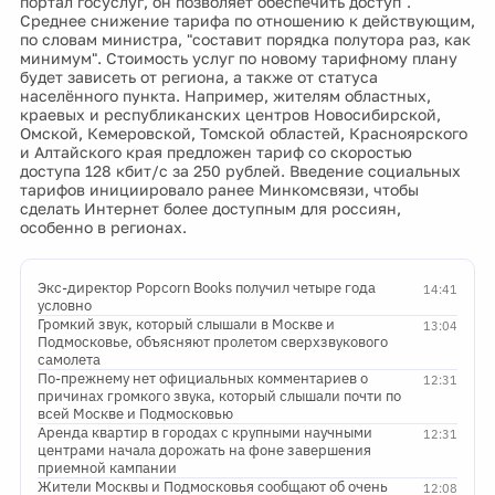
портал госуслуг, он позволяет обеспечить доступ".
Среднее снижение тарифа по отношению к действующим,
по словам министра, "составит порядка полутора раз, как
минимум". Стоимость услуг по новому тарифному плану
будет зависеть от региона, а также от статуса
населённого пункта. Например, жителям областных,
краевых и республиканских центров Новосибирской,
Омской, Кемеровской, Томской областей, Красноярского
и Алтайского края предложен тариф со скоростью
доступа 128 кбит/с за 250 рублей. Введение социальных
тарифов инициировало ранее Минкомсвязи, чтобы
сделать Интернет более доступным для россиян,
особенно в регионах.
Экс-директор Popcorn Books получил четыре года
14:41
условно
Громкий звук, который слышали в Москве и
13:04
Подмосковье, объясняют пролетом сверхзвукового
самолета
По-прежнему нет официальных комментариев о
12:31
причинах громкого звука, который слышали почти по
всей Москве и Подмосковью
Аренда квартир в городах с крупными научными
12:31
центрами начала дорожать на фоне завершения
приемной кампании
Жители Москвы и Подмосковья сообщают об очень
12:08