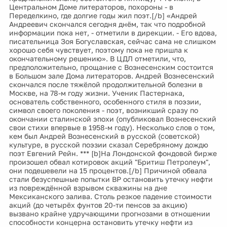
Центральном Доме литераторов, похороны - в
Переделкино, где долгие годы жил поэт.[/b] «Андрей
Андреевич скончался сегодня днём, так что подробной
информации пока нет, - отметили в дирекции. - Его вдова,
писательница Зоя Богуславская, сейчас сама не слишком
хорошо себя чувствует, поэтому пока не пришла к
окончательному решению». В ЦДЛ отметили, что,
предположительно, прощание с Вознесенским состоится
в Большом зале Дома литераторов. Андрей Вознесенский
скончался после тяжёлой продолжительной болезни в
Москве, на 78-м году жизни. Ученик Пастернака,
основатель собственного, особенного стиля в поэзии,
символ своего поколения - поэт, возникший сразу по
окончании сталинской эпохи (опубликовал Вознесенский
свои стихи впервые в 1958-м году). Несколько слов о том,
кем был Андрей Вознесенский в русской (советской)
культуре, в русской поэзии сказал Серебряному дождю
поэт Евгений Рейн. *** [b]На Лондонской фондовой бирже
произошел обвал котировок акций "Бритиш Петролеум",
они подешевели на 15 процентов.[/b] Причиной обвала
стали безуспешные попытки ВР остановить утечку нефти
из повреждённой взрывом скважины на дне
Мексиканского залива. Столь резкое падение стоимости
акций (до четырёх фунтов 20-ти пенсов за акцию)
вызвано крайне удручающими прогнозами в отношении
способности концерна остановить утечку нефти из