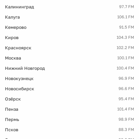
Калининград
97.7 FM
Калуга
106.1 FM
Кемерово
91.5 FM
Киров
104.3 FM
Красноярск
102.2 FM
Москва
100.1 FM
Нижний Новгород
100.4 FM
Новокузнецк
96.9 FM
Новосибирск
96.6 FM
Озёрск
95.4 FM
Пенза
101.4 FM
Пермь
98.9 FM
Псков
88.3 FM