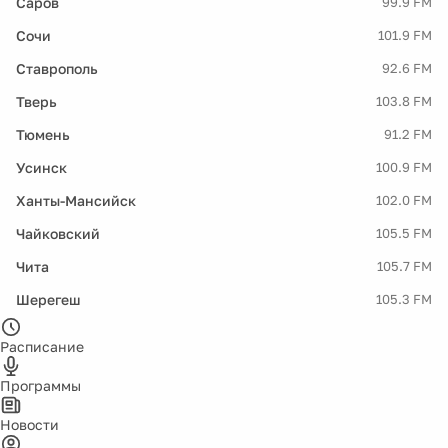
Саров
99.9 FM
Сочи
101.9 FM
Ставрополь
92.6 FM
Тверь
103.8 FM
Тюмень
91.2 FM
Усинск
100.9 FM
Ханты-Мансийск
102.0 FM
Чайковский
105.5 FM
Чита
105.7 FM
Шерегеш
105.3 FM
Расписание
Программы
Новости