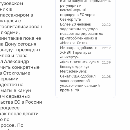
Китай запустит первый
22:34
утузовском
регулярный
ник в
контейнерный
 пассажиром в
маршрут в ЕС через
Севморпуть
лкнулся с
Более 20 человек
22:12
 госпитализирован
задержаны по делу о
с людьми,
незарегистрированных
ии также пока не
криптообменниках в
«Москва-Сити»
на Дону сегодня
Минздрав добавил в
22:12
оведут президент
ЖНВЛП препарат
пей и глава
«Энхерту»
л Александр
«Флит Лизинг» купил
21:39
учить конкретные
бывшую «дочку»
Mercedes-Benz
в Стокгольме
Сенат США одобрил
21:08
 первыми
законопроект об
адеется на
ужесточении санкций
оматы в канун
против РФ
ам серьезных
ьства ЕС в России
процессе
как после девяти
ю по
просов. По