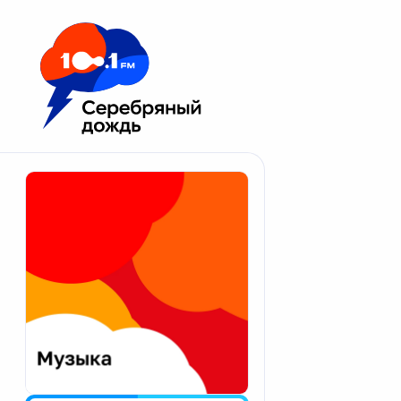
Москва 100.1 FM
Апатиты
Астрахань
Волгоград
Вологда
Екатеринбург
Иваново
Казань
Калининград
Калуга