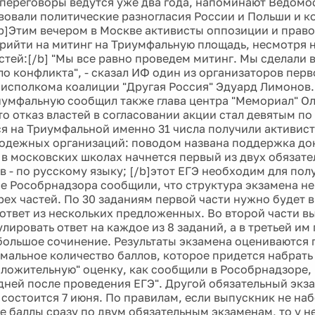
переговоры ведутся уже два года, напоминают Ведомо
вовали политические разногласия России и Польши и 
 [b]Этим вечером в Москве активисты оппозиции и прав
рийти на митинг на Триумфальную площадь, несмотря н
тей:[/b] "Мы все равно проведем митинг. Мы сделали в
о конфликта", - сказал ИФ один из организаторов перв
а исполкома коалиции "Другая Россия" Эдуард Лимонов
иумфальную сообщил также глава центра "Мемориал" Ол
о отказ властей в согласовании акции стал девятым по
ся на Триумфальной именно 31 числа получили активис
одежных организаций: поводом названа поддержка дон
с в московских школах начнется первый из двух обязат
 - по русскому языку; [/b]этот ЕГЭ необходим для полу
е Рособрнадзора сообщили, что структура экзамена не
трех частей. По 30 заданиям первой части нужно будет 
ответ из нескольких предложенных. Во второй части 
лировать ответ на каждое из 8 заданий, а в третьей им
большое сочинение. Результаты экзамена оцениваются 
мальное количество баллов, которое придется набрать
оложительную" оценку, как сообщили в Рособрнадзоре, 
 дней после проведения ЕГЭ". Другой обязательный экза
 состоится 7 июня. По правилам, если выпускник не н
 баллы сразу по двум обязательным экзаменам, то у не