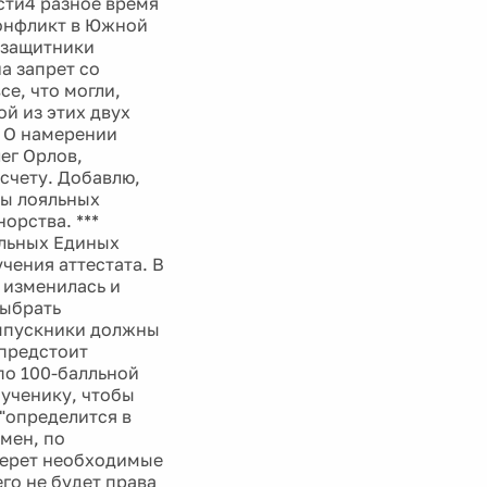
сти4 разное время
конфликт в Южной
озащитники
а запрет со
се, что могли,
ой из этих двух
. О намерении
ег Орлов,
 счету. Добавлю,
ты лояльных
орства. ***
ельных Единых
чения аттестата. В
 изменилась и
выбрать
выпускники должны
 предстоит
по 100-балльной
 ученику, чтобы
"определится в
мен, по
аберет необходимые
го не будет права