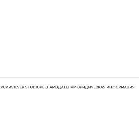
УРСИИ
SILVER STUDIO
РЕКЛАМОДАТЕЛЯМ
ЮРИДИЧЕСКАЯ ИНФОРМАЦИЯ