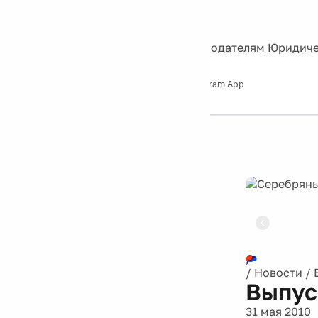
События
Контакты
О нас
Экскурсии
Silver Studio
Рекламодателям
Юридиче
Слушайте
App Store
Google Play
Telegram App
Серебряный
дождь
12+
Реклама
/
Новости
/
Выпус
31 мая 2010