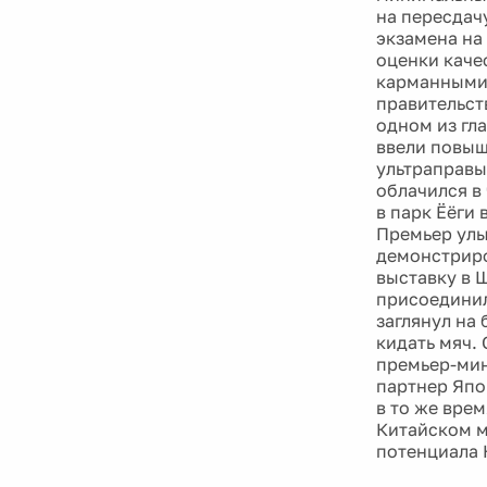
на пересдач
экзамена на
оценки каче
карманными 
правительст
одном из гла
ввели повыш
ультраправы
облачился в
в парк Ёёги
Премьер улы
демонстриро
выставку в 
присоединил
заглянул на
кидать мяч.
премьер-мин
партнер Япо
в то же вре
Китайском м
потенциала 