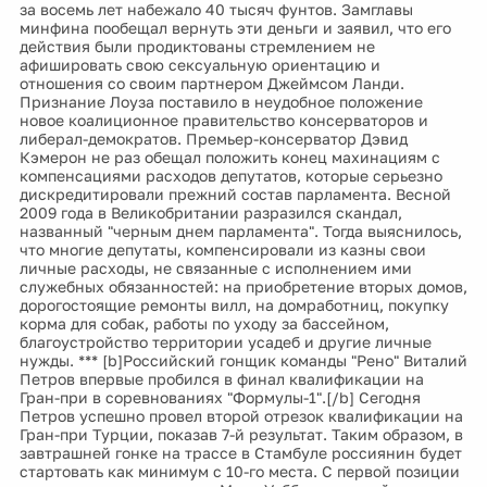
за восемь лет набежало 40 тысяч фунтов. Замглавы
минфина пообещал вернуть эти деньги и заявил, что его
действия были продиктованы стремлением не
афишировать свою сексуальную ориентацию и
отношения со своим партнером Джеймсом Ланди.
Признание Лоуза поставило в неудобное положение
новое коалиционное правительство консерваторов и
либерал-демократов. Премьер-консерватор Дэвид
Кэмерон не раз обещал положить конец махинациям с
компенсациями расходов депутатов, которые серьезно
дискредитировали прежний состав парламента. Весной
2009 года в Великобритании разразился скандал,
названный "черным днем парламента". Тогда выяснилось,
что многие депутаты, компенсировали из казны свои
личные расходы, не связанные с исполнением ими
служебных обязанностей: на приобретение вторых домов,
дорогостоящие ремонты вилл, на домработниц, покупку
корма для собак, работы по уходу за бассейном,
благоустройство территории усадеб и другие личные
нужды. *** [b]Российский гонщик команды "Рено" Виталий
Петров впервые пробился в финал квалификации на
Гран-при в соревнованиях "Формулы-1".[/b] Сегодня
Петров успешно провел второй отрезок квалификации на
Гран-при Турции, показав 7-й результат. Таким образом, в
завтрашней гонке на трассе в Стамбуле россиянин будет
стартовать как минимум с 10-го места. С первой позиции