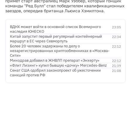
примет старт австралиец Марк Уэббер, который гонщик
команды "Ред Булл" стал победителем квалификационных
заездов, опередив британца Льюиса Хэмилтона.
ВДНХ может войти в основной список Всемирного
23:05
наследия ЮНЕСКО
Китай запустит первый регулярный контейнерный
22:34
маршрут в ЕС через Севморпуть
Более 20 человек задержаны по делу о
22:12
незарегистрированных криптообменниках в «Москва-
Сити»
Минздрав добавил в ЖНВЛП препарат «Энхерту»
22:12
«Флит Лизинг» купил бывшую «дочку» Mercedes-Benz
21:39
Сенат США одобрил законопроект об ужесточении
21:08
санкций против РФ