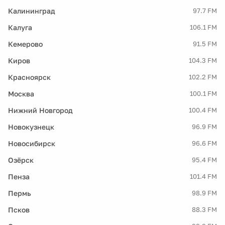
Калининград
97.7 FM
Калуга
106.1 FM
Кемерово
91.5 FM
Киров
104.3 FM
Красноярск
102.2 FM
Москва
100.1 FM
Нижний Новгород
100.4 FM
Новокузнецк
96.9 FM
Новосибирск
96.6 FM
Озёрск
95.4 FM
Пенза
101.4 FM
Пермь
98.9 FM
Псков
88.3 FM