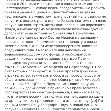
налога с 2011 года и повышение в связи с этим акцизов на
нефтепродукты. "Сейчас ведем предварительные расчеты,
считаем разные сценарии. Действительно акциз на
нефтепродукты лучше, чем транспортный налог, важно не
допустить резкого роста цен на бензин, поэтому нам дано
поручение посмотреть источники пополнения дорожного
фонда, а именно кроме акцизов какие возможны другие
дополнительные источники", - заявила Набиуллина.
Накануне вице-премьер Сергей Иванов на заседании
правительственной комиссии по транспорту и связи
заявил о возможной отмене транспортного налога со
следующего года. Вместо него для наполнения
федерального дорожного фонда, о необходимости
создания которого ранее заявил премьер Путин,
планируется увеличить акцизы на бензин. Иванов
отметил, что увеличение акцизов на нефтепродукты, за
счет которых планируется финансировать дорожное
строительство, также как и сборы за проезд по дорогам
общего пользования, является общепринятой мировой
практикой. *** [b]Дэвид Лоуз, занимающий одну из
важнейших должностей в британском правительстве -
пост первого замминистра финансов, извинился за то,
что в течение восьми лет получал компенсацию из казны
за аренду жилья, принадлежащего его партнеру. [/b] По
данным газеты Daily Telegraph, Лоуз, бывший банкир,
получал из бюджета по 950 фунтов стерлингов в месяц и