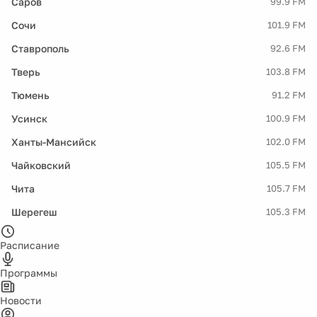
Саров
99.9 FM
Сочи
101.9 FM
Ставрополь
92.6 FM
Тверь
103.8 FM
Тюмень
91.2 FM
Усинск
100.9 FM
Ханты-Мансийск
102.0 FM
Чайковский
105.5 FM
Чита
105.7 FM
Шерегеш
105.3 FM
Расписание
Программы
Новости