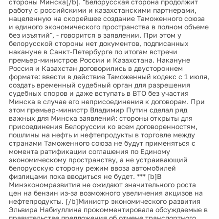
стороны Минска[/b]. "Белорусская сторона продолжит
работу с российскими и казахстанскими партнерами,
нацеленную на скорейшее создание Таможенного союза
и единого экономического пространства в полном объеме
без изъятий", - говорится в заявлении. При этом у
белорусской стороны нет документов, подписанных
накануне в Санкт-Петербурге по итогам встречи
премьер-министров России и Казахстана. Накануне
Россия и Казахстан договорились в двустороннем
формате: ввести в действие Таможенный кодекс с 1 июля,
создать временный судебный орган для разрешения
судебных споров и даже вступать в ВТО без участия
Минска в случае его неприсоединения к договорам. При
этом премьер-министр Владимир Путин сделал ряд
важных для Минска заявлений: стороны открыты для
присоединения Белоруссии ко всем договоренностям,
пошлины на нефть и нефтепродукты в торговле между
странами Таможенного союза не будут применяться с
момента ратификации соглашения по Единому
экономическому пространству, а не устраивающий
белорусскую сторону режим ввоза автомобилей
физлицами пока вводиться не будет. *** [b]В
Минэкономразвития не ожидают значительного роста
цен на бензин из-за возможного увеличения акцизов на
нефтепродукты. [/b]Министр экономического развития
Эльвира Набиуллина прокомментировала обсуждаемые в
правительстве предложения об отмене транспортного