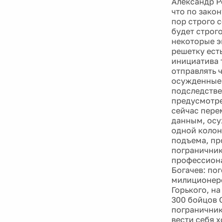
Александр Р
что по зако
пор строго 
будет строго
некоторые э
решетку ест
инициатива 
отправлять 
осужденные:
подследстве
предусмотре
сейчас пере
данным, осу
одной колони
подъема, пр
пограничник
профессиона
Богачев: по
милиционеро
Горького, на
300 бойцов 
пограничник
вести себя х