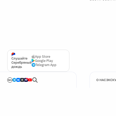
App Store
Слушайте
Google Play
Серебряный
Telegram App
дождь
О НАС
ЭКСК
12+