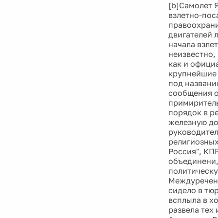
[b]Самолет 
взлетно-пос
правоохрани
двигателей 
начала взле
неизвестно,
как и офици
крупнейшие 
под названи
сообщения о
примиритель
порядок в ре
железную до
руководител
религиозных
Россия", КП
объединени,
политическу
Междуреченс
сидело в тю
всплыла в х
развела тех