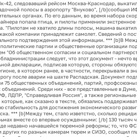
Як-42, следовавший рейсом Москва-Краснодар, выкатил
адочной полосы в аэропорту "Внуково", [/b]сообщил И
тельных органах. По его данным, во время набора скор
лайнера попала птица, и пилоты применили экстренное
та. "Пилотам не хватило длины полосы, машина выкатила
 какой компании принадлежит самолет. Сведений о пос
ального подтверждения этой информации. *** [b]В Ме
политические партии и общественные организации по
ем "Об общественном согласии и социальном партнерств
бладминистрации следует, что этот документ - нечто 
ной декларации, подписав которую, стороны обязуютс
гионе, в котором ранее, в частности, перекрывали в зн
рогу после аварии на шахте Распадская. Документ под
и 75 общественных объединений, партий, профсоюзных
 объединений. Среди них - все представленные в Думе, 
РФ, ЛДПР, "Справедливая Россия", а также регионаьны
 которые, как сказано в тексте, обязались поддержива
ю стабильность для достижения экономического разви
ка. *** [b]Между тем, стало изветстно, сколько рециди
рьмах вместе со впервые осужденными: [/b] 130 тысяч 
оде недавно начавшейся тюремной реформы; то, что Ф
 и других по разным камерам тюрем и СИЗО, сообщил г