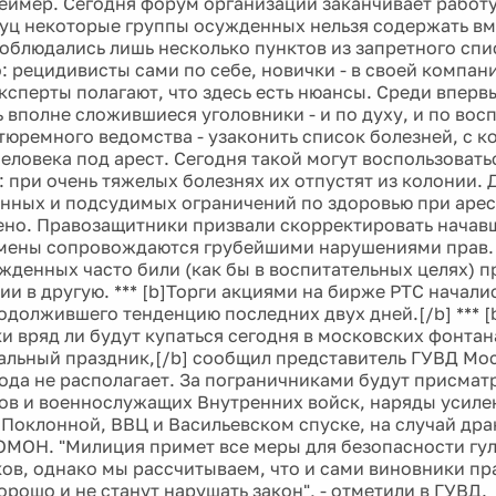
еймер. Сегодня форум организации заканчивает работу.
нуц некоторые группы осужденных нельзя содержать вме
соблюдались лишь несколько пунктов из запретного спис
: рецидивисты сами по себе, новички - в своей компан
ксперты полагают, что здесь есть нюансы. Среди вперв
ь вполне сложившиеся уголовники - и по духу, и по вос
тюремного ведомства - узаконить список болезней, с к
человека под арест. Сегодня такой могут воспользовать
 при очень тяжелых болезнях их отпустят из колонии. 
нных и подсудимых ограничений по здоровью при арес
но. Правозащитники призвали скорректировать начав
мены сопровождаются грубейшими нарушениями прав. В
жденных часто били (как бы в воспитательных целях) п
и в другую. *** [b]Торги акциями на бирже РТС началис
одолжившего тенденцию последних двух дней.[/b] *** 
и вряд ли будут купаться сегодня в московских фонтан
льный праздник,[/b] сообщил представитель ГУВД Мо
года не располагает. За пограничниками будут присматр
в и военнослужащих Внутренних войск, наряды усиле
 Поклонной, ВВЦ и Васильевском спуске, на случай дра
ОМОН. "Милиция примет все меры для безопасности гу
ов, однако мы рассчитываем, что и сами виновники пр
орошо и не станут нарушать закон", - отметили в ГУВД.