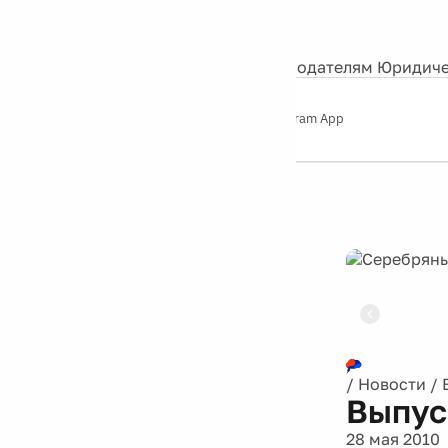
События
Контакты
О нас
Экскурсии
Silver Studio
Рекламодателям
Юридиче
Слушайте
App Store
Google Play
Telegram App
Серебряный
дождь
12+
Реклама
/
Новости
/
Выпус
28 мая 2010