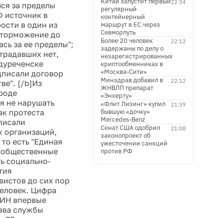
Китай запустит первый
22:34
ся за пределы
регулярный
Ф источник в
контейнерный
ости в один из
маршрут в ЕС через
Севморпуть
 торможение до
Более 20 человек
22:12
сь за ее пределы";
задержаны по делу о
традавших нет,
незарегистрированных
ждуреченске
криптообменниках в
«Москва-Сити»
дписали договор
Минздрав добавил в
22:12
е". [/b]Из
ЖНВЛП препарат
вроде
«Энхерту»
я не нарушать
«Флит Лизинг» купил
21:39
ак протеста
бывшую «дочку»
Mercedes-Benz
писали
Сенат США одобрил
21:08
 организаций,
законопроект об
то есть "Единая
ужесточении санкций
е общественные
против РФ
ть социально-
тия
вистов до сих пор
человек. Цифра
СИН впервые
лава службы