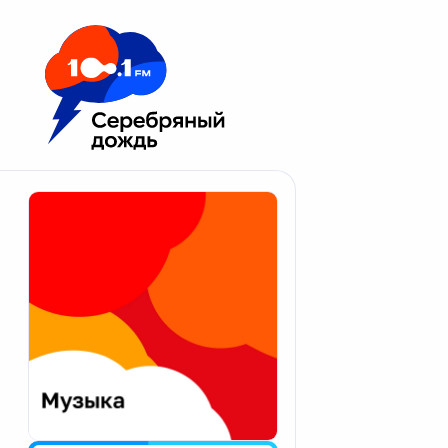
Москва 100.1 FM
Апатиты
Астрахань
Волгоград
Вологда
Екатеринбург
Иваново
Казань
Калининград
Калуга