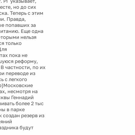
 РГ указывает,
сте, но до сих
ка. Теперь с этим
ии. Правда,
ые попавших за
питанию. Еще одна
оторыми нельзя
ся только
Для
тах пока не
шуюся реформу,
 частности, по их
ри переводе из
ь с легкого
[b]Московские
ах, несмотря на
сквы Геннадий
ивать более 2 тыс
ны в парке
к создан резерв из
ляний
аздника будут